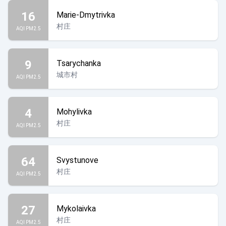
16
Marie-Dmytrivka
村庄
AQI PM2.5
9
Tsarychanka
城市村
AQI PM2.5
4
Mohylivka
村庄
AQI PM2.5
64
Svystunove
村庄
AQI PM2.5
27
Mykolaivka
村庄
AQI PM2.5