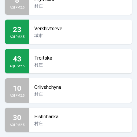
8
村庄
AQI PM2.5
23
Verkhivtseve
城市
AQI PM2.5
43
Troitske
村庄
AQI PM2.5
10
Orlivshchyna
村庄
AQI PM2.5
30
Pishchanka
村庄
AQI PM2.5