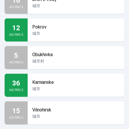
16
城市
AQI PM2.5
12
Pokrov
城市
AQI PM2.5
5
Obukhivka
城市村
AQI PM2.5
36
Kamianske
城市
AQI PM2.5
15
Vilnohirsk
城市
AQI PM2.5