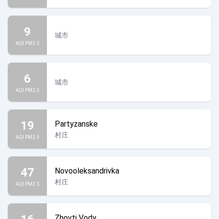
9
城市
AQI PM2.5
6
城市
AQI PM2.5
19
Partyzanske
村庄
AQI PM2.5
47
Novooleksandrivka
村庄
AQI PM2.5
Zhovti Vody