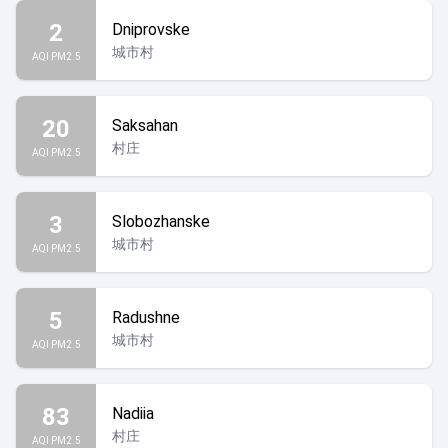
2
Dniprovske
城市村
AQI PM2.5
20
Saksahan
村庄
AQI PM2.5
3
Slobozhanske
城市村
AQI PM2.5
5
Radushne
城市村
AQI PM2.5
83
Nadiia
村庄
AQI PM2.5