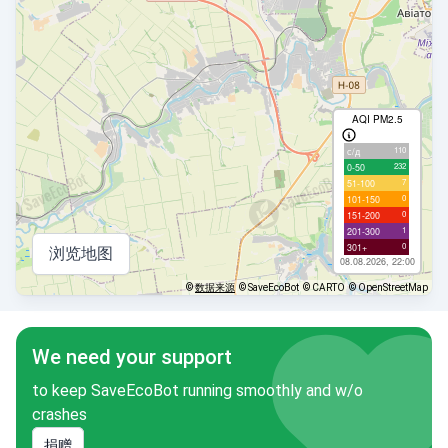
AQI PM2.5
110
с/д
232
0-50
7
51-100
0
101-150
0
151-200
1
201-300
0
301+
浏览地图
08.08.2026, 22:00
©
数据来源
© SaveEcoBot
© CARTO
© OpenStreetMap
We need your support
to keep SaveEcoBot running smoothly and w/o
crashes
捐赠