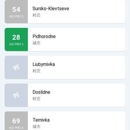
54
Sursko-Klevtseve
村庄
AQI PM2.5
28
Pidhorodne
城市
AQI PM2.5
Liubymivka
村庄
Doslidne
村庄
69
Ternivka
城市
AQI PM2.5