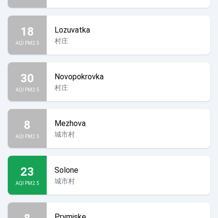
18
Lozuvatka
村庄
AQI PM2.5
30
Novopokrovka
村庄
AQI PM2.5
8
Mezhova
城市村
AQI PM2.5
23
Solone
城市村
AQI PM2.5
Prymiske