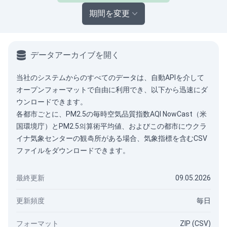
期間を変更
データアーカイブを開く
当社のシステムからのすべてのデータは、
自動API
を介して
オープンフォーマットで自由に利用でき、以下から迅速にダ
ウンロードできます。
各都市ごとに、PM2.5の毎時空気品質指数AQI NowCast（米
国環境庁）とPM2.5의算術平均値、およびこの都市にウクラ
イナ気象センターの観측所がある場合、気象指標を含むCSV
ファイルをダウンロードできます。
最終更新
09.05.2026
更新頻度
毎日
フォーマット
ZIP (CSV)