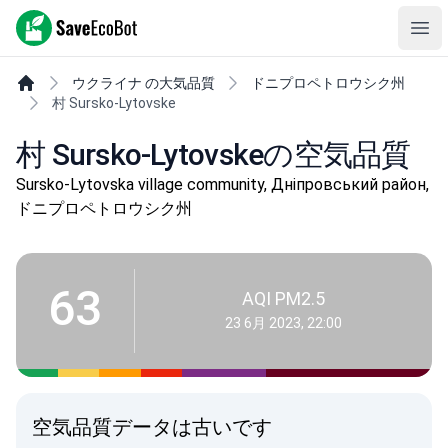
SaveEcoBot
Ope
ウクライナ の大気品質
ドニプロペトロウシク州
村 Sursko-Lytovske
村 Sursko-Lytovskeの空気品質
Sursko-Lytovska village community, Дніпровський район,
ドニプロペトロウシク州
63
AQI PM2.5
23 6月 2023, 22:00
空気品質データは古いです