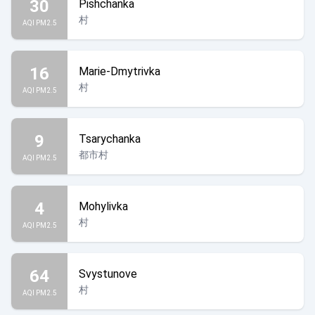
30
Pishchanka
村
AQI PM2.5
16
Marie-Dmytrivka
村
AQI PM2.5
9
Tsarychanka
都市村
AQI PM2.5
4
Mohylivka
村
AQI PM2.5
64
Svystunove
村
AQI PM2.5