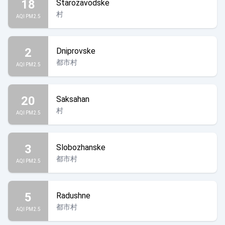
18
Starozavodske
村
AQI PM2.5
2
Dniprovske
都市村
AQI PM2.5
20
Saksahan
村
AQI PM2.5
3
Slobozhanske
都市村
AQI PM2.5
5
Radushne
都市村
AQI PM2.5