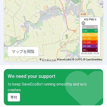
AQI PM2.5
101
с/д
120
0-50
118
51-100
8
101-150
2
151-200
0
201-300
0
301+
マップを閲覧
06.08.2026, 07:00
©
データソース
© SaveEcoBot
© CARTO
© OpenStreetMap
We need your support
to keep SaveEcoBot running smoothly and w/o
crashes
寄付