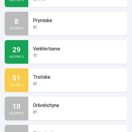
AQI PM2.5
8
Prymiske
村
AQI PM2.5
29
Verkhivtseve
市
AQI PM2.5
51
Troitske
村
AQI PM2.5
10
Orlivshchyna
村
AQI PM2.5