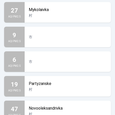
27
Mykolaivka
村
AQI PM2.5
9
市
AQI PM2.5
6
市
AQI PM2.5
19
Partyzanske
村
AQI PM2.5
47
Novooleksandrivka
村