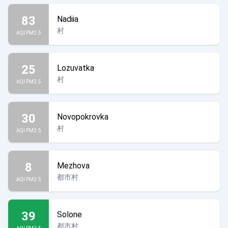
83
Nadiia
村
AQI PM2.5
25
Lozuvatka
村
AQI PM2.5
30
Novopokrovka
村
AQI PM2.5
8
Mezhova
都市村
AQI PM2.5
39
Solone
都市村