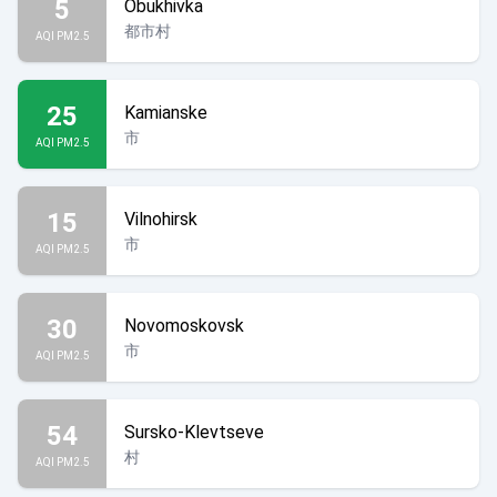
5
Obukhivka
都市村
AQI PM2.5
25
Kamianske
市
AQI PM2.5
15
Vilnohirsk
市
AQI PM2.5
30
Novomoskovsk
市
AQI PM2.5
54
Sursko-Klevtseve
村
AQI PM2.5