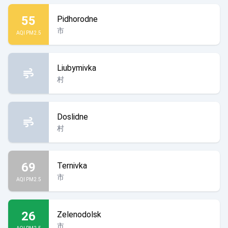
55
Pidhorodne
市
AQI PM2.5
Liubymivka
村
Doslidne
村
69
Ternivka
市
AQI PM2.5
26
Zelenodolsk
市