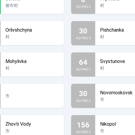
都市村
村
AQI PM2.5
30
Orlivshchyna
Pishchanka
村
村
AQI PM2.5
64
Mohylivka
Svystunove
村
村
AQI PM2.5
30
Novomoskovsk
市
市
AQI PM2.5
156
Zhovti Vody
Nikopol
市
市
AQI PM2.5