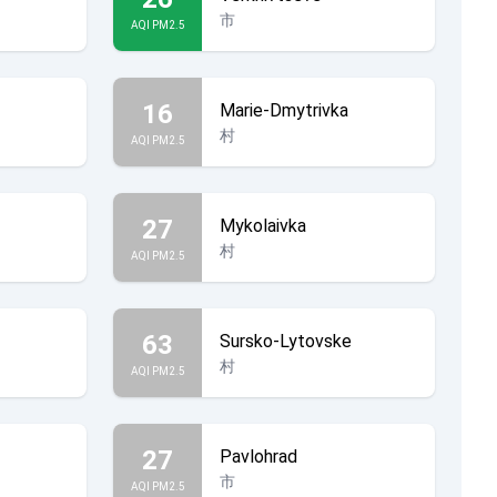
市
AQI PM2.5
16
Marie-Dmytrivka
村
AQI PM2.5
27
Mykolaivka
村
AQI PM2.5
63
Sursko-Lytovske
村
AQI PM2.5
27
Pavlohrad
市
AQI PM2.5