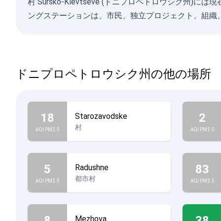
村 Sursko-Klevtseve (ドニプロペトロウ
ングステーションは、市民、独立プロジェクト、組織
ドニプロペトロウシク州の他の場所
18
2
Starozavodske
村
AQI PM2.5
AQI PM2.5
5
83
Radushne
都市村
AQI PM2.5
AQI PM2.5
8
38
Mezhova