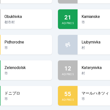
21
Obukhivka
Kamianske
都市村
市
AQI PM2.5
Pidhorodne
Liubymivka
市
村
12
Zelenodolsk
Katerynivka
市
村
AQI PM2.5
55
ドニプロ
マールハネツィ
市
市
AQI PM2.5