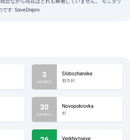
ますが、残念ながら現在はどれも稼働していません。 モニタリ
です:
SaveDnipro
.
3
Slobozhanske
都市村
AQI PM2.5
30
Novopokrovka
村
AQI PM2.5
26
Verkhivtseve