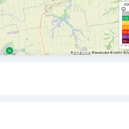
AQ
с/д
0-50
51-1
101-
151-
201-
301+
07.08.
©
データソース
© SaveEcoBot
© CARTO
© O