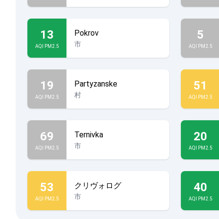
13
5
Pokrov
市
AQI PM2.5
AQI PM2.5
19
51
Partyzanske
村
AQI PM2.5
AQI PM2.5
69
20
Ternivka
市
AQI PM2.5
AQI PM2.5
53
40
クリヴォログ
市
AQI PM2.5
AQI PM2.5