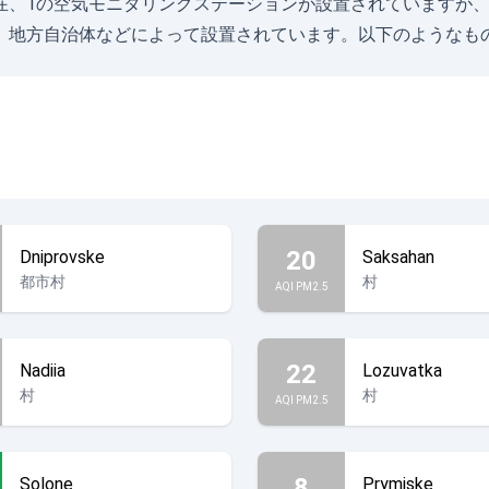
シク州)には現在、1の空気モニタリングステーションが設置されてい
、地方自治体などによって設置されています。以下のようなもの
20
Dniprovske
Saksahan
都市村
村
AQI PM2.5
22
Nadiia
Lozuvatka
村
村
AQI PM2.5
8
Solone
Prymiske