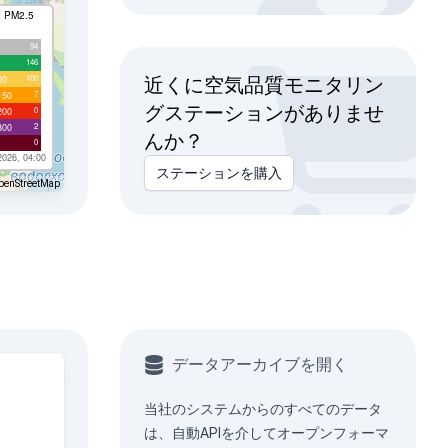
I PM2.5
94
146
100
00
近くに空気品質モニタリン
7
150
グステーションがありませ
0
200
2
300
んか？
0
2026, 04:00
ステーションを購入
penStreetMap
データアーカイブを開く
当社のシステムからのすべてのデータ
は、
自動API
を介してオープンフォーマ