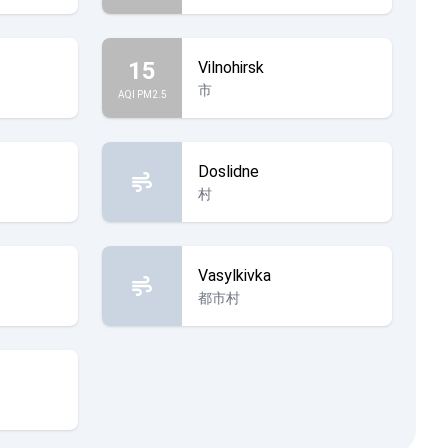
15
Vilnohirsk
市
AQI PM2.5
Doslidne
村
Vasylkivka
都市村