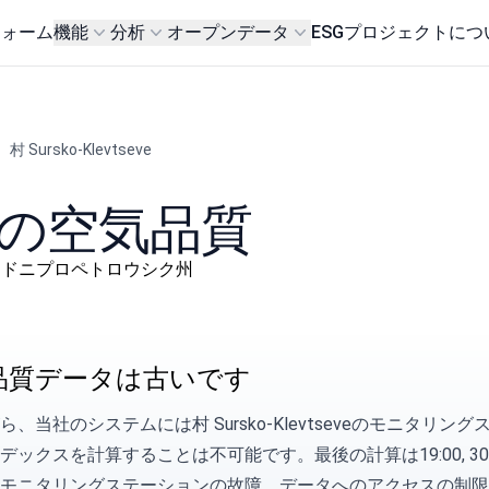
フォーム
機能
分析
オープンデータ
ESG
プロジェクトにつ
村 Sursko-Klevtseve
seveの空気品質
й район, ドニプロペトロウシク州
品質データは古いです
ら、当社のシステムには村 Sursko-Klevtseveのモニタ
デックスを計算することは不可能です。最後の計算は19:00, 30 9
モニタリングステーションの故障、データへのアクセスの制限