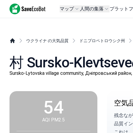
SaveEcoBot
マップ
人間の集落
プラット
ウクライナ の大気品質
ドニプロペトロウシク州
村 Sursko-Klevt
Sursko-Lytovska village community, Дніпровськи
54
空気
残念なが
AQI PM2.5
品質イン
これは、