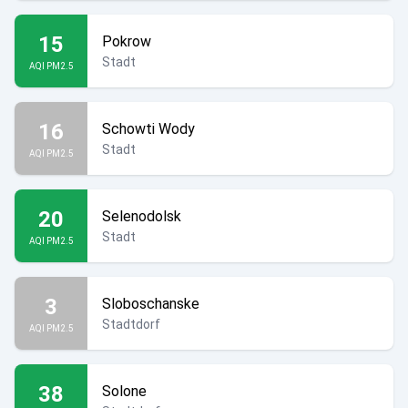
15
Pokrow
Stadt
AQI PM2.5
16
Schowti Wody
Stadt
AQI PM2.5
20
Selenodolsk
Stadt
AQI PM2.5
3
Sloboschanske
Stadtdorf
AQI PM2.5
38
Solone