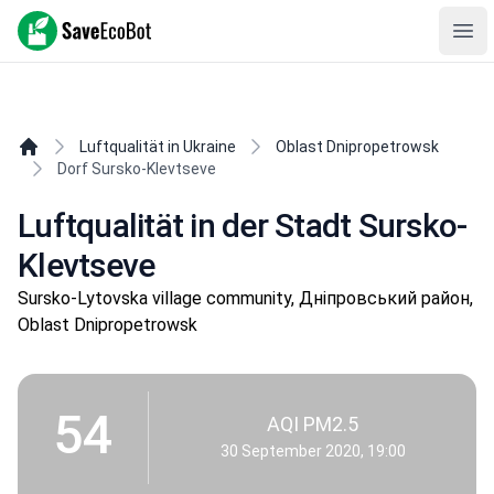
SaveEcoBot
Ope
Luftqualität in Ukraine
Oblast Dnipropetrowsk
Dorf Sursko-Klevtseve
Luftqualität in der Stadt Sursko-
Klevtseve
Sursko-Lytovska village community, Дніпровський район,
Oblast Dnipropetrowsk
54
AQI PM2.5
30 September 2020, 19:00