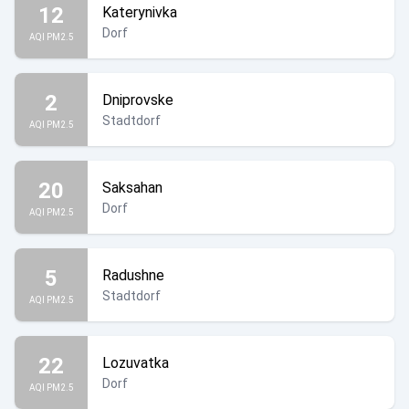
12
Katerynivka
Dorf
AQI PM2.5
2
Dniprovske
Stadtdorf
AQI PM2.5
20
Saksahan
Dorf
AQI PM2.5
5
Radushne
Stadtdorf
AQI PM2.5
22
Lozuvatka
Dorf
AQI PM2.5