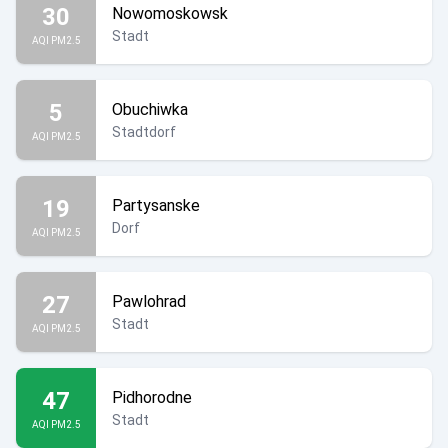
30
Nowomoskowsk
Stadt
AQI PM2.5
5
Obuchiwka
Stadtdorf
AQI PM2.5
19
Partysanske
Dorf
AQI PM2.5
27
Pawlohrad
Stadt
AQI PM2.5
47
Pidhorodne
Stadt
AQI PM2.5