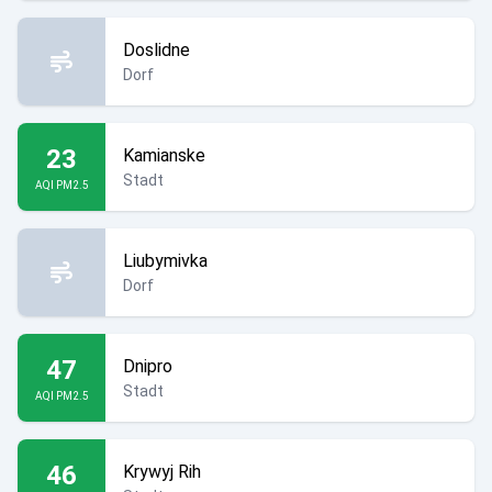
Doslidne
Dorf
23
Kamianske
Stadt
AQI PM2.5
Liubymivka
Dorf
47
Dnipro
Stadt
AQI PM2.5
46
Krywyj Rih