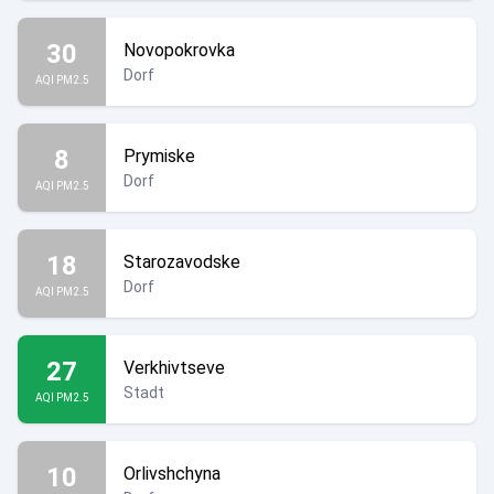
30
Novopokrovka
Dorf
AQI PM2.5
8
Prymiske
Dorf
AQI PM2.5
18
Starozavodske
Dorf
AQI PM2.5
27
Verkhivtseve
Stadt
AQI PM2.5
10
Orlivshchyna