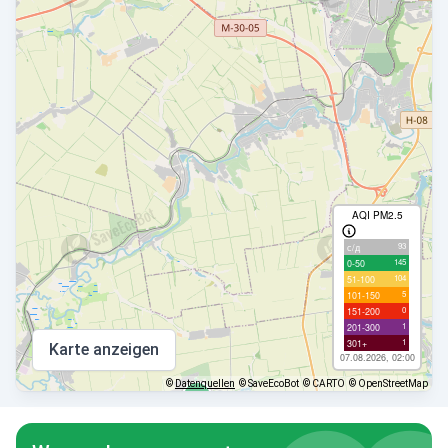
AQI PM2.5
93
с/д
145
0-50
104
51-100
5
101-150
0
151-200
1
201-300
1
301+
Karte anzeigen
07.08.2026, 02:00
©
Datenquellen
© SaveEcoBot
© CARTO
© OpenStreetMap