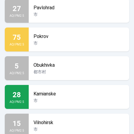
27
Pavlohrad
市
AQI PM2.5
75
Pokrov
市
AQI PM2.5
5
Obukhivka
都市村
AQI PM2.5
28
Kamianske
市
AQI PM2.5
15
Vilnohirsk
市
AQI PM2.5