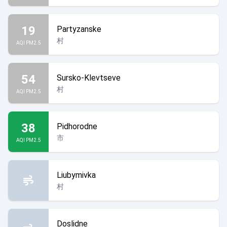
19
Partyzanske
村
AQI PM2.5
54
Sursko-Klevtseve
村
AQI PM2.5
38
Pidhorodne
市
AQI PM2.5
Liubymivka
村
Doslidne