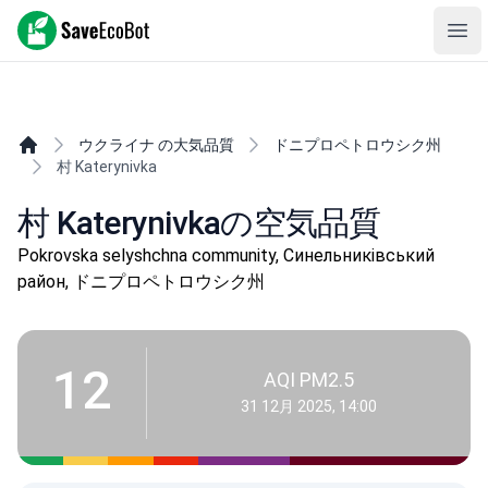
SaveEcoBot
Ope
ウクライナ の大気品質
ドニプロペトロウシク州
村 Katerynivka
村 Katerynivkaの空気品質
Pokrovska selyshchna community, Синельниківський
район, ドニプロペトロウシク州
12
AQI PM2.5
31 12月 2025, 14:00