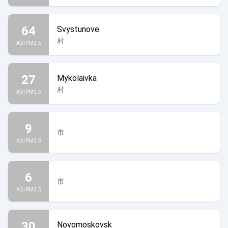
64
Svystunove
村
AQI PM2.5
27
Mykolaivka
村
AQI PM2.5
9
市
AQI PM2.5
6
市
AQI PM2.5
30
Novomoskovsk