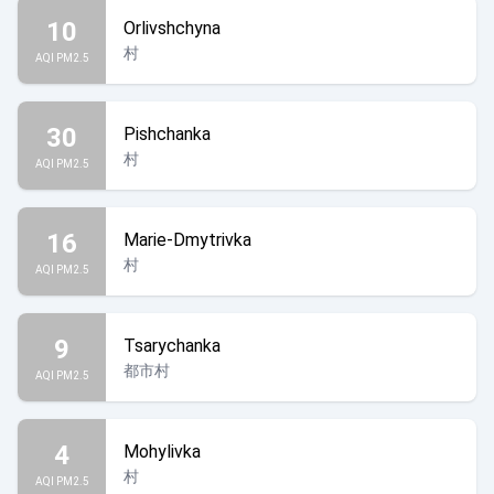
10
Orlivshchyna
村
AQI PM2.5
30
Pishchanka
村
AQI PM2.5
16
Marie-Dmytrivka
村
AQI PM2.5
9
Tsarychanka
都市村
AQI PM2.5
4
Mohylivka
村
AQI PM2.5