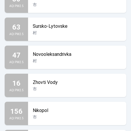
市
AQI PM2.5
63
Sursko-Lytovske
村
AQI PM2.5
47
Novooleksandrivka
村
AQI PM2.5
16
Zhovti Vody
市
AQI PM2.5
156
Nikopol
市
AQI PM2.5