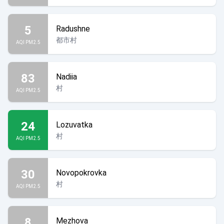
5
Radushne
都市村
AQI PM2.5
83
Nadiia
村
AQI PM2.5
24
Lozuvatka
村
AQI PM2.5
30
Novopokrovka
村
AQI PM2.5
8
Mezhova