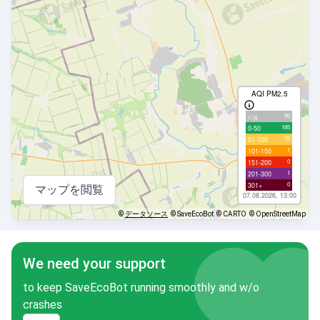
AQI PM2.5
90
с/д
185
0-50
72
51-100
1
101-150
0
151-200
1
201-300
0
301+
マップを閲覧
07.08.2026, 13:00
©
データソース
© SaveEcoBot
© CARTO
© OpenStreetMap
We need your support
to keep SaveEcoBot running smoothly and w/o
crashes