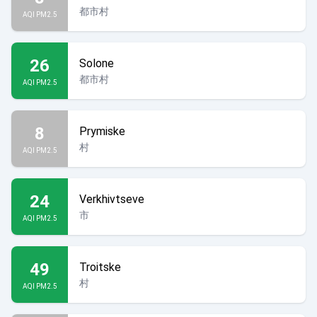
都市村
AQI PM2.5
26
Solone
都市村
AQI PM2.5
8
Prymiske
村
AQI PM2.5
24
Verkhivtseve
市
AQI PM2.5
49
Troitske
村
AQI PM2.5