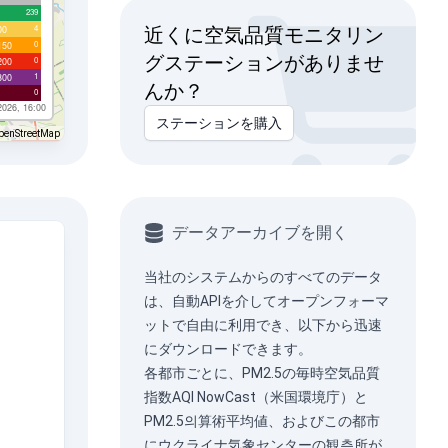
239
4
00
近くに空気品質モニタリン
0
150
グステーションがありませ
0
200
1
300
んか？
0
2026, 16:00
ステーションを購入
penStreetMap
データアーカイブを開く
当社のシステムからのすべてのデータ
は、
自動API
を介してオープンフォーマ
ットで自由に利用でき、以下から迅速
にダウンロードできます。
各都市ごとに、PM2.5の毎時空気品質
指数AQI NowCast（米国環境庁）と
PM2.5의算術平均値、およびこの都市
にウクライナ気象センターの観측所が