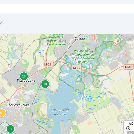
プ
AQ
с/д