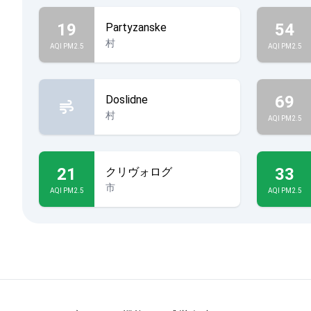
19
54
Partyzanske
村
AQI PM2.5
AQI PM2.5
69
Doslidne
村
AQI PM2.5
21
33
クリヴォログ
市
AQI PM2.5
AQI PM2.5