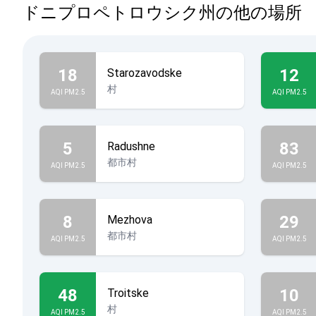
ドニプロペトロウシク州の他の場所
18
12
Starozavodske
村
AQI PM2.5
AQI PM2.5
5
83
Radushne
都市村
AQI PM2.5
AQI PM2.5
8
29
Mezhova
都市村
AQI PM2.5
AQI PM2.5
48
10
Troitske
村
AQI PM2.5
AQI PM2.5