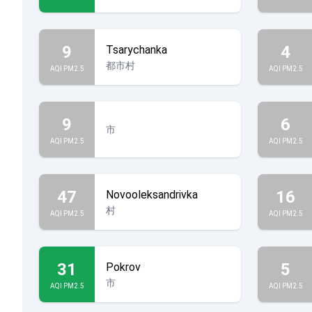
9
4
Tsarychanka
都市村
AQI PM2.5
AQI PM2.5
9
6
市
AQI PM2.5
AQI PM2.5
47
16
Novooleksandrivka
村
AQI PM2.5
AQI PM2.5
31
5
Pokrov
市
AQI PM2.5
AQI PM2.5