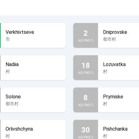
2
Verkhivtseve
Dniprovske
市
都市村
AQI PM2.5
18
Nadiia
Lozuvatka
村
村
AQI PM2.5
8
Solone
Prymiske
都市村
村
AQI PM2.5
30
Orlivshchyna
Pishchanka
村
村
AQI PM2.5