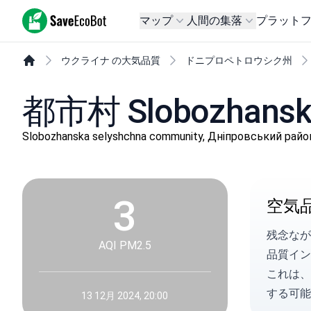
SaveEcoBot
マップ
人間の集落
プラット
ウクライナ の大気品質
ドニプロペトロウシク州
都市村 Slobozha
Slobozhanska selyshchna community, Дніпровськ
3
空気
残念なが
AQI PM2.5
品質イン
これは、
する可能
13 12月 2024, 20:00