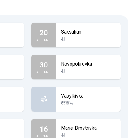
20
Saksahan
村
AQI PM2.5
30
Novopokrovka
村
AQI PM2.5
Vasylkivka
都市村
16
Marie-Dmytrivka
村
AQI PM2.5