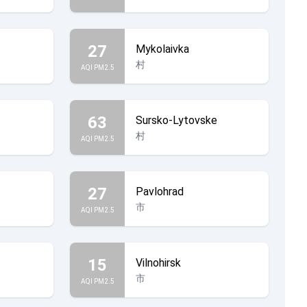
27
Mykolaivka
村
AQI PM2.5
63
Sursko-Lytovske
村
AQI PM2.5
27
Pavlohrad
市
AQI PM2.5
15
Vilnohirsk
市
AQI PM2.5