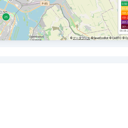
0-50
51-1
101-
151-
201-
301+
09.08.
©
データソース
© SaveEcoBot
© CARTO
© O