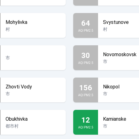
64
Mohylivka
Svystunove
村
村
AQI PM2.5
30
Novomoskovsk
市
市
AQI PM2.5
156
Zhovti Vody
Nikopol
市
市
AQI PM2.5
12
Obukhivka
Kamianske
都市村
市
AQI PM2.5