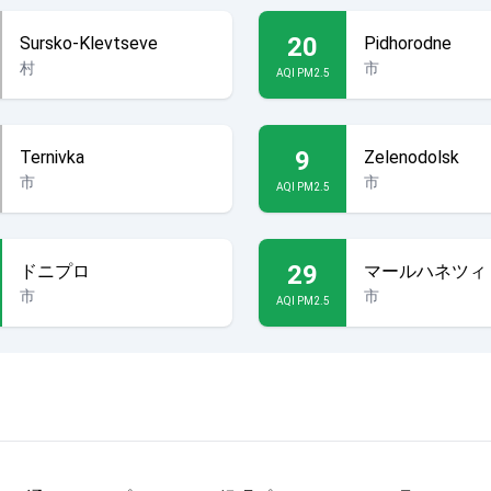
20
Sursko-Klevtseve
Pidhorodne
村
市
AQI PM2.5
9
Ternivka
Zelenodolsk
市
市
AQI PM2.5
29
ドニプロ
マールハネツィ
市
市
AQI PM2.5