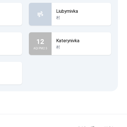
Liubymivka
村
12
Katerynivka
村
AQI PM2.5