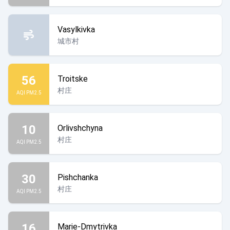
Vasylkivka
城市村
56
Troitske
村庄
AQI PM2.5
10
Orlivshchyna
村庄
AQI PM2.5
30
Pishchanka
村庄
AQI PM2.5
16
Marie-Dmytrivka