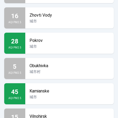
16
Zhovti Vody
城市
AQI PM2.5
28
Pokrov
城市
AQI PM2.5
5
Obukhivka
城市村
AQI PM2.5
45
Kamianske
城市
AQI PM2.5
15
Vilnohirsk