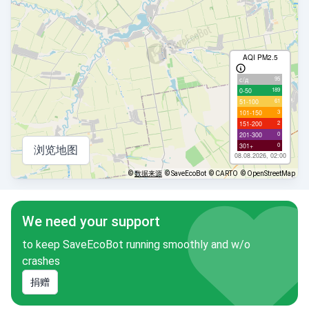
AQI PM2.5
95
с/д
189
0-50
61
51-100
3
101-150
2
151-200
0
201-300
0
301+
浏览地图
08.08.2026, 02:00
©
数据来源
© SaveEcoBot
© CARTO
© OpenStreetMap
We need your support
to keep SaveEcoBot running smoothly and w/o
crashes
捐赠