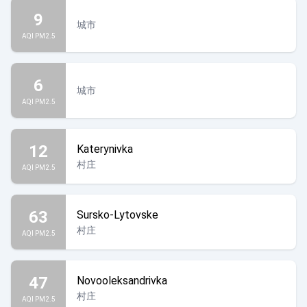
9
城市
AQI PM2.5
6
城市
AQI PM2.5
12
Katerynivka
村庄
AQI PM2.5
63
Sursko-Lytovske
村庄
AQI PM2.5
47
Novooleksandrivka
村庄
AQI PM2.5