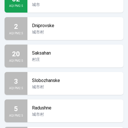
城市
AQI PM2.5
2
Dniprovske
城市村
AQI PM2.5
20
Saksahan
村庄
AQI PM2.5
3
Slobozhanske
城市村
AQI PM2.5
5
Radushne
城市村
AQI PM2.5