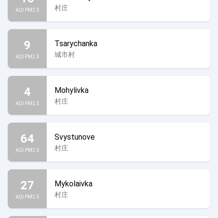
村庄
AQI PM2.5
9
Tsarychanka
城市村
AQI PM2.5
4
Mohylivka
村庄
AQI PM2.5
64
Svystunove
村庄
AQI PM2.5
27
Mykolaivka
村庄
AQI PM2.5