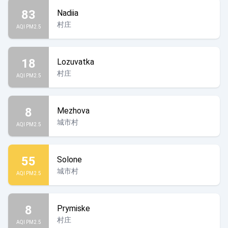
83
Nadiia
村庄
AQI PM2.5
18
Lozuvatka
村庄
AQI PM2.5
8
Mezhova
城市村
AQI PM2.5
55
Solone
城市村
AQI PM2.5
8
Prymiske
村庄
AQI PM2.5