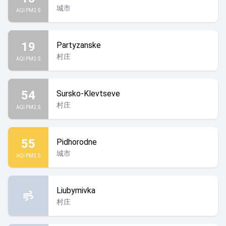
城市
AQI PM2.5
19
Partyzanske
村庄
AQI PM2.5
54
Sursko-Klevtseve
村庄
AQI PM2.5
55
Pidhorodne
城市
AQI PM2.5
Liubymivka
村庄