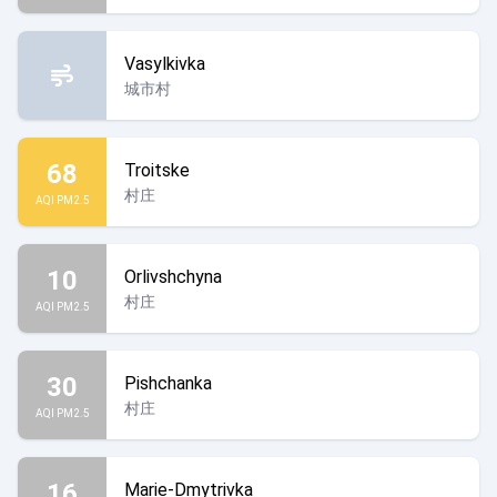
Vasylkivka
城市村
68
Troitske
村庄
AQI PM2.5
10
Orlivshchyna
村庄
AQI PM2.5
30
Pishchanka
村庄
AQI PM2.5
16
Marie-Dmytrivka