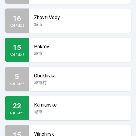
16
Zhovti Vody
城市
AQI PM2.5
15
Pokrov
城市
AQI PM2.5
5
Obukhivka
城市村
AQI PM2.5
22
Kamianske
城市
AQI PM2.5
15
Vilnohirsk