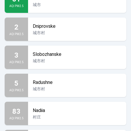
城市
AQI PM2.5
2
Dniprovske
城市村
AQI PM2.5
3
Slobozhanske
城市村
AQI PM2.5
5
Radushne
城市村
AQI PM2.5
83
Nadiia
村庄
AQI PM2.5