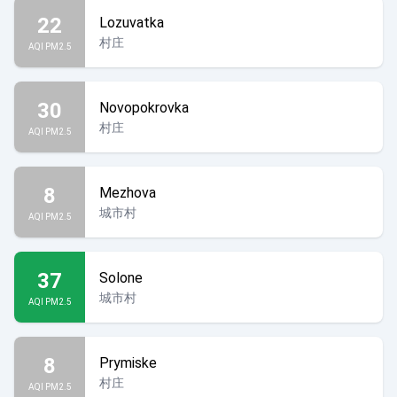
22
Lozuvatka
村庄
AQI PM2.5
30
Novopokrovka
村庄
AQI PM2.5
8
Mezhova
城市村
AQI PM2.5
37
Solone
城市村
AQI PM2.5
8
Prymiske
村庄
AQI PM2.5