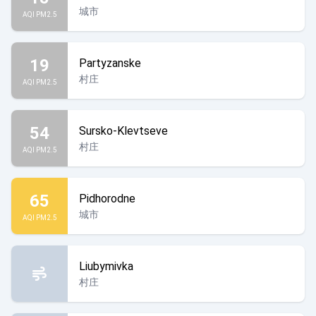
城市
AQI PM2.5
19
Partyzanske
村庄
AQI PM2.5
54
Sursko-Klevtseve
村庄
AQI PM2.5
65
Pidhorodne
城市
AQI PM2.5
Liubymivka
村庄