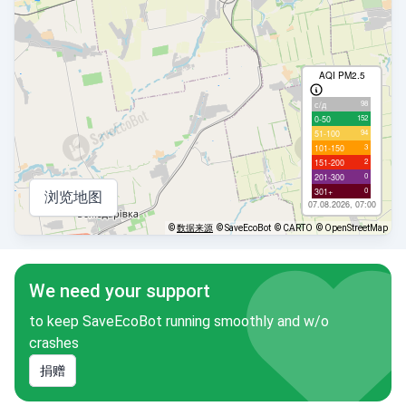
AQI PM2.5
98
с/д
152
0-50
94
51-100
3
101-150
2
151-200
0
201-300
0
301+
浏览地图
07.08.2026, 07:00
©
数据来源
© SaveEcoBot
© CARTO
© OpenStreetMap
We need your support
to keep SaveEcoBot running smoothly and w/o
crashes
捐赠