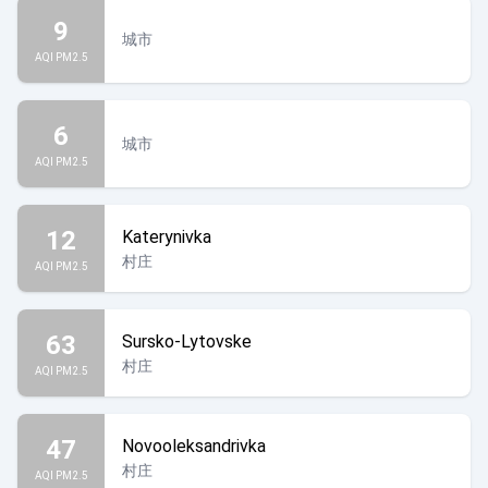
9
城市
AQI PM2.5
6
城市
AQI PM2.5
12
Katerynivka
村庄
AQI PM2.5
63
Sursko-Lytovske
村庄
AQI PM2.5
47
Novooleksandrivka
村庄
AQI PM2.5