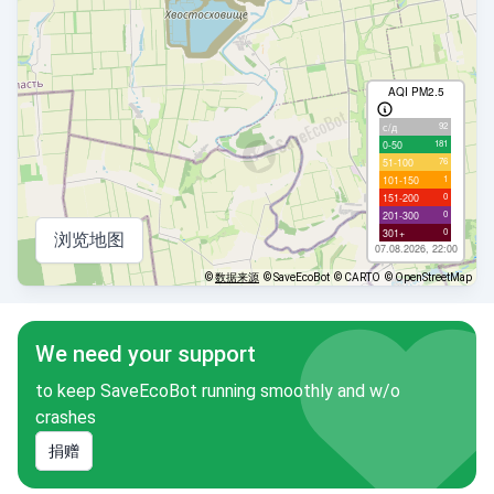
AQI PM2.5
92
с/д
181
0-50
76
51-100
1
101-150
0
151-200
0
201-300
0
301+
浏览地图
07.08.2026, 22:00
©
数据来源
© SaveEcoBot
© CARTO
© OpenStreetMap
We need your support
to keep SaveEcoBot running smoothly and w/o
crashes
捐赠