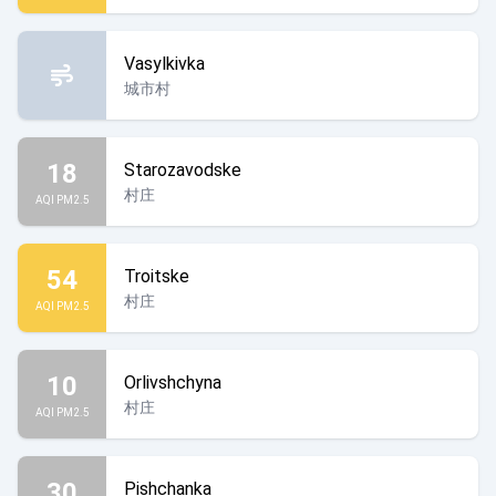
Vasylkivka
城市村
18
Starozavodske
村庄
AQI PM2.5
54
Troitske
村庄
AQI PM2.5
10
Orlivshchyna
村庄
AQI PM2.5
30
Pishchanka