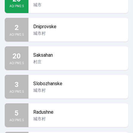
城市
AQI PM2.5
2
Dniprovske
城市村
AQI PM2.5
20
Saksahan
村庄
AQI PM2.5
3
Slobozhanske
城市村
AQI PM2.5
5
Radushne
城市村
AQI PM2.5