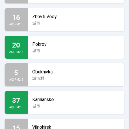
16
Zhovti Vody
城市
AQI PM2.5
20
Pokrov
城市
AQI PM2.5
5
Obukhivka
城市村
AQI PM2.5
37
Kamianske
城市
AQI PM2.5
15
Vilnohirsk