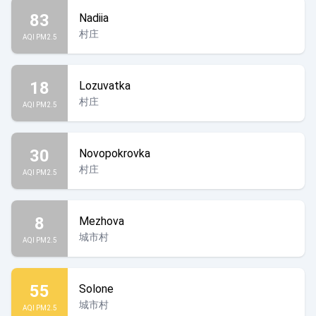
83
Nadiia
村庄
AQI PM2.5
18
Lozuvatka
村庄
AQI PM2.5
30
Novopokrovka
村庄
AQI PM2.5
8
Mezhova
城市村
AQI PM2.5
55
Solone
城市村
AQI PM2.5