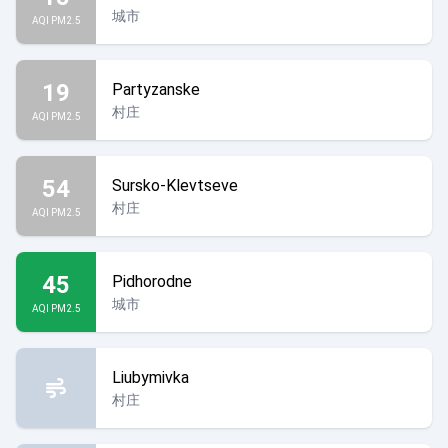
城市
AQI PM2.5
19
Partyzanske
村庄
AQI PM2.5
54
Sursko-Klevtseve
村庄
AQI PM2.5
45
Pidhorodne
城市
AQI PM2.5
Liubymivka
村庄