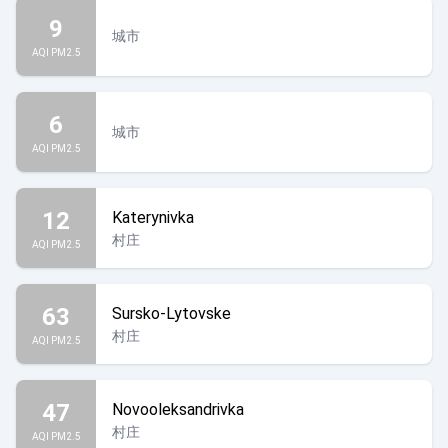
9
城市
AQI PM2.5
6
城市
AQI PM2.5
12
Katerynivka
村庄
AQI PM2.5
63
Sursko-Lytovske
村庄
AQI PM2.5
47
Novooleksandrivka
村庄
AQI PM2.5