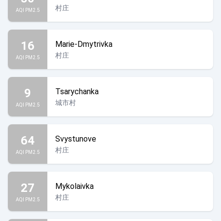
村庄
AQI PM2.5
16
Marie-Dmytrivka
村庄
AQI PM2.5
9
Tsarychanka
城市村
AQI PM2.5
64
Svystunove
村庄
AQI PM2.5
27
Mykolaivka
村庄
AQI PM2.5