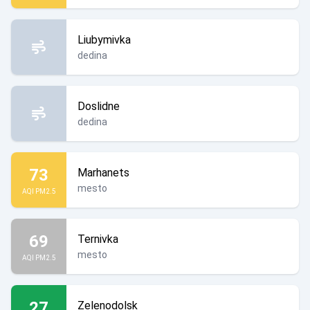
Liubymivka
dedina
Doslidne
dedina
73
Marhanets
mesto
AQI PM2.5
69
Ternivka
mesto
AQI PM2.5
27
Zelenodolsk