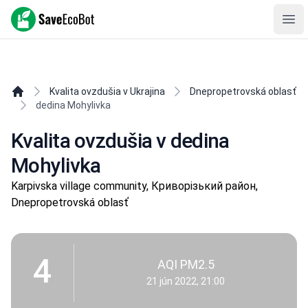
SaveEcoBot
Ope
Kvalita ovzdušia v Ukrajina
Dnepropetrovská oblasť
dedina Mohylivka
Kvalita ovzdušia v dedina
Mohylivka
Karpivska village community, Криворізький район,
Dnepropetrovská oblasť
4
AQI PM2.5
21 jún 2022, 21:00