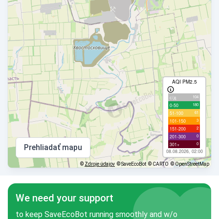
AQI PM2.5
104
с/д
180
0-50
61
51-100
3
101-150
2
151-200
0
201-300
0
301+
Prehliadať mapu
08.08.2026, 02:00
©
Zdroje údajov
© SaveEcoBot
© CARTO
© OpenStreetMap
We need your support
to keep SaveEcoBot running smoothly and w/o