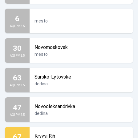
6
mesto
AQI PM2.5
30
Novomoskovsk
mesto
AQI PM2.5
63
Sursko-Lytovske
dedina
AQI PM2.5
47
Novooleksandrivka
dedina
AQI PM2.5
67
Kryvyi Rih