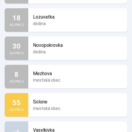
18
Lozuvatka
dedina
AQI PM2.5
30
Novopokrovka
dedina
AQI PM2.5
8
Mezhova
mestská obec
AQI PM2.5
55
Solone
mestská obec
AQI PM2.5
Vasylkivka