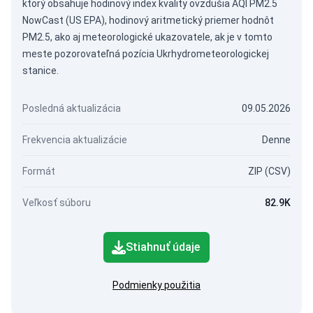
ktorý obsahuje hodinový index kvality ovzdušia AQI PM2.5
NowCast (US EPA), hodinový aritmetický priemer hodnôt
PM2.5, ako aj meteorologické ukazovatele, ak je v tomto
meste pozorovateľná pozícia Ukrhydrometeorologickej
stanice.
Posledná aktualizácia
09.05.2026
Frekvencia aktualizácie
Denne
Formát
ZIP (CSV)
Veľkosť súboru
82.9K
Stiahnuť údaje
Podmienky použitia