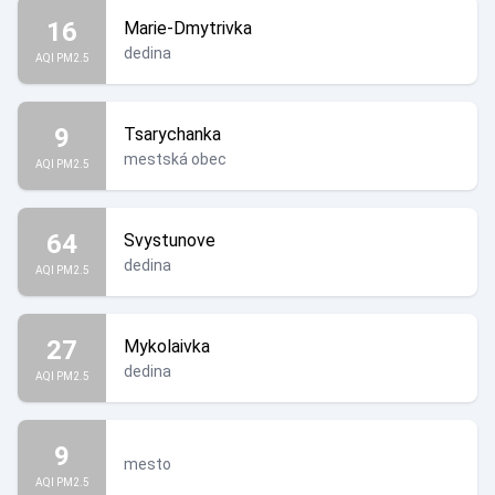
16
Marie-Dmytrivka
dedina
AQI PM2.5
9
Tsarychanka
mestská obec
AQI PM2.5
64
Svystunove
dedina
AQI PM2.5
27
Mykolaivka
dedina
AQI PM2.5
9
mesto
AQI PM2.5