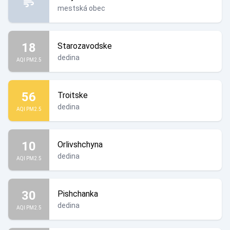
mestská obec
18
Starozavodske
dedina
AQI PM2.5
56
Troitske
dedina
AQI PM2.5
10
Orlivshchyna
dedina
AQI PM2.5
30
Pishchanka
dedina
AQI PM2.5