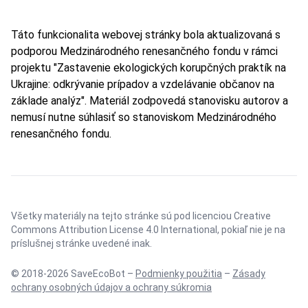
Táto funkcionalita webovej stránky bola aktualizovaná s
podporou Medzinárodného renesančného fondu v rámci
projektu "Zastavenie ekologických korupčných praktík na
Ukrajine: odkrývanie prípadov a vzdelávanie občanov na
základe analýz". Materiál zodpovedá stanovisku autorov a
nemusí nutne súhlasiť so stanoviskom Medzinárodného
renesančného fondu.
Všetky materiály na tejto stránke sú pod licenciou
Creative
Commons Attribution License 4.0 International
, pokiaľ nie je na
príslušnej stránke uvedené inak.
© 2018-2026 SaveEcoBot –
Podmienky použitia
–
Zásady
ochrany osobných údajov a ochrany súkromia