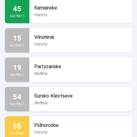
45
Kamianske
mesto
AQI PM2.5
15
Vilnohirsk
mesto
AQI PM2.5
19
Partyzanske
dedina
AQI PM2.5
54
Sursko-Klevtseve
dedina
AQI PM2.5
55
Pidhorodne
mesto
AQI PM2.5