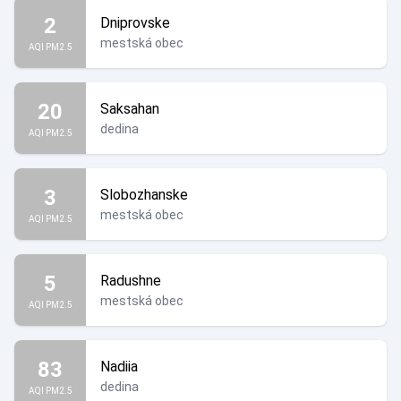
2
Dniprovske
mestská obec
AQI PM2.5
20
Saksahan
dedina
AQI PM2.5
3
Slobozhanske
mestská obec
AQI PM2.5
5
Radushne
mestská obec
AQI PM2.5
83
Nadiia
dedina
AQI PM2.5