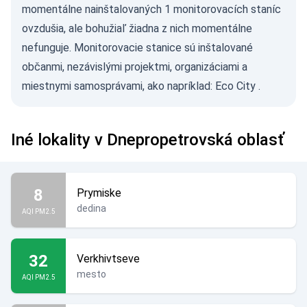
momentálne nainštalovaných 1 monitorovacích staníc
ovzdušia, ale bohužiaľ žiadna z nich momentálne
nefunguje. Monitorovacie stanice sú inštalované
občanmi, nezávislými projektmi, organizáciami a
miestnymi samosprávami, ako napríklad:
Eco City
.
Iné lokality v Dnepropetrovská oblasť
8
Prymiske
dedina
AQI PM2.5
32
Verkhivtseve
mesto
AQI PM2.5