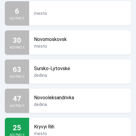
6
mesto
AQI PM2.5
30
Novomoskovsk
mesto
AQI PM2.5
63
Sursko-Lytovske
dedina
AQI PM2.5
47
Novooleksandrivka
dedina
AQI PM2.5
25
Kryvyi Rih
mesto
AQI PM2.5