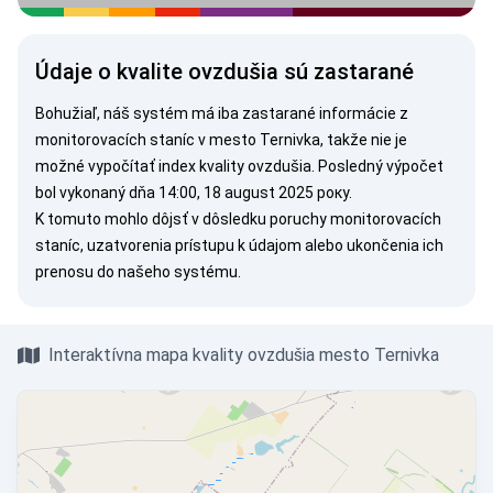
Údaje o kvalite ovzdušia sú zastarané
Bohužiaľ, náš systém má iba zastarané informácie z
monitorovacích staníc v mesto Ternivka, takže nie je
možné vypočítať index kvality ovzdušia. Posledný výpočet
bol vykonaný dňa 14:00, 18 august 2025 року.
K tomuto mohlo dôjsť v dôsledku poruchy monitorovacích
staníc, uzatvorenia prístupu k údajom alebo ukončenia ich
prenosu do našeho systému.
Interaktívna mapa kvality ovzdušia mesto Ternivka