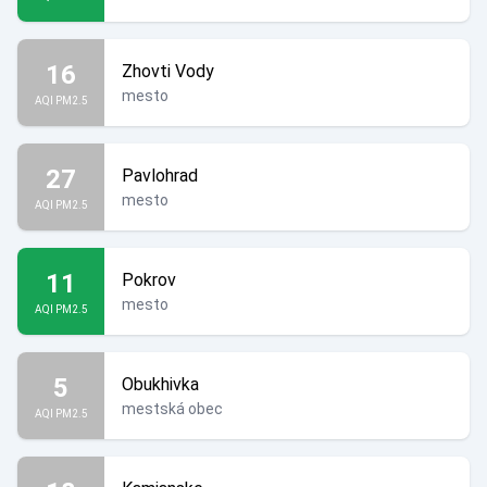
16
Zhovti Vody
mesto
AQI PM2.5
27
Pavlohrad
mesto
AQI PM2.5
11
Pokrov
mesto
AQI PM2.5
5
Obukhivka
mestská obec
AQI PM2.5