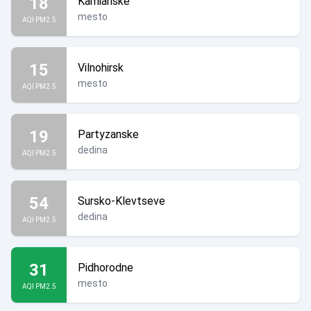
18
Kamianske
mesto
AQI PM2.5
15
Vilnohirsk
mesto
AQI PM2.5
19
Partyzanske
dedina
AQI PM2.5
54
Sursko-Klevtseve
dedina
AQI PM2.5
31
Pidhorodne
mesto
AQI PM2.5