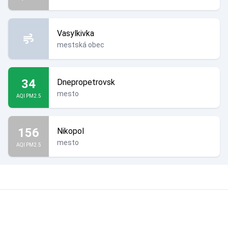
Vasylkivka
mestská obec
34
Dnepropetrovsk
mesto
AQI PM2.5
156
Nikopol
mesto
AQI PM2.5