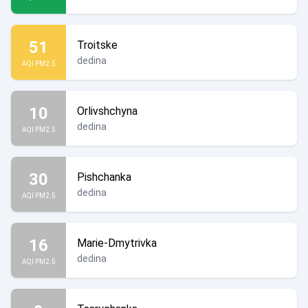
51
Troitske
dedina
AQI PM2.5
10
Orlivshchyna
dedina
AQI PM2.5
30
Pishchanka
dedina
AQI PM2.5
16
Marie-Dmytrivka
dedina
AQI PM2.5