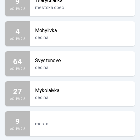
9
Tsarychanka
mestská obec
AQI PM2.5
4
Mohylivka
dedina
AQI PM2.5
64
Svystunove
dedina
AQI PM2.5
27
Mykolaivka
dedina
AQI PM2.5
9
mesto
AQI PM2.5