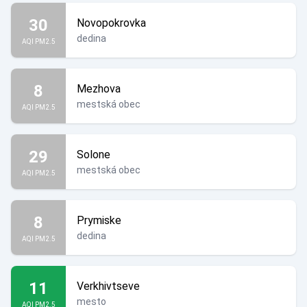
30
Novopokrovka
dedina
AQI PM2.5
8
Mezhova
mestská obec
AQI PM2.5
29
Solone
mestská obec
AQI PM2.5
8
Prymiske
dedina
AQI PM2.5
11
Verkhivtseve
mesto
AQI PM2.5