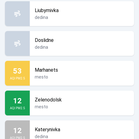
Liubymivka
dedina
Doslidne
dedina
53
Marhanets
mesto
AQI PM2.5
12
Zelenodolsk
mesto
AQI PM2.5
12
Katerynivka
dedina
AQI PM2.5