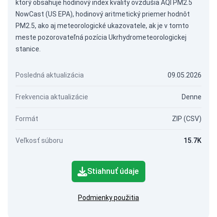
ktorý obsahuje hodinový index kvality ovzdušia AQI PM2.5
NowCast (US EPA), hodinový aritmetický priemer hodnôt
PM2.5, ako aj meteorologické ukazovatele, ak je v tomto
meste pozorovateľná pozícia Ukrhydrometeorologickej
stanice.
Posledná aktualizácia
09.05.2026
Frekvencia aktualizácie
Denne
Formát
ZIP (CSV)
Veľkosť súboru
15.7K
Stiahnuť údaje
Podmienky použitia