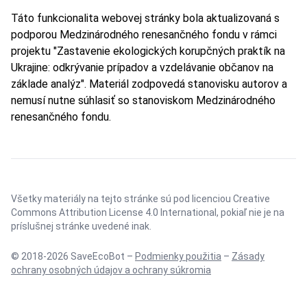
Táto funkcionalita webovej stránky bola aktualizovaná s
podporou Medzinárodného renesančného fondu v rámci
projektu "Zastavenie ekologických korupčných praktík na
Ukrajine: odkrývanie prípadov a vzdelávanie občanov na
základe analýz". Materiál zodpovedá stanovisku autorov a
nemusí nutne súhlasiť so stanoviskom Medzinárodného
renesančného fondu.
Všetky materiály na tejto stránke sú pod licenciou
Creative
Commons Attribution License 4.0 International
, pokiaľ nie je na
príslušnej stránke uvedené inak.
© 2018-2026 SaveEcoBot –
Podmienky použitia
–
Zásady
ochrany osobných údajov a ochrany súkromia