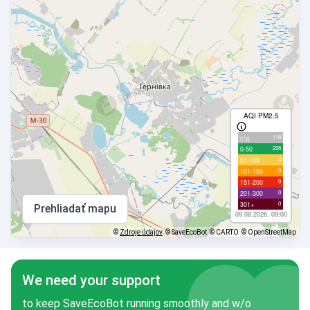
AQI PM2.5
118
с/д
228
0-50
4
51-100
0
101-150
0
151-200
0
201-300
0
301+
Prehliadať mapu
09.08.2026, 09:00
©
Zdroje údajov
© SaveEcoBot
© CARTO
© OpenStreetMap
We need your support
to keep SaveEcoBot running smoothly and w/o