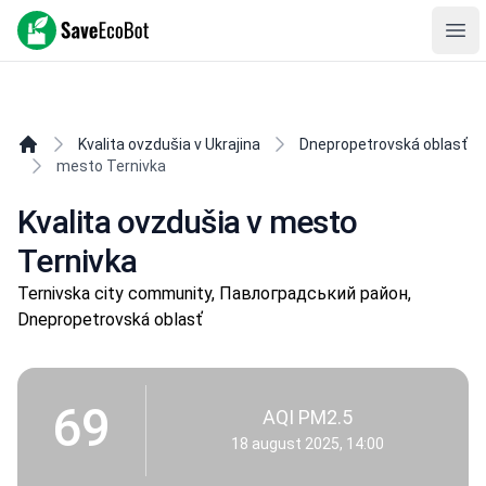
SaveEcoBot
Ope
Kvalita ovzdušia v Ukrajina
Dnepropetrovská oblasť
mesto Ternivka
Kvalita ovzdušia v mesto
Ternivka
Ternivska city community, Павлоградський район,
Dnepropetrovská oblasť
69
AQI PM2.5
18 august 2025, 14:00