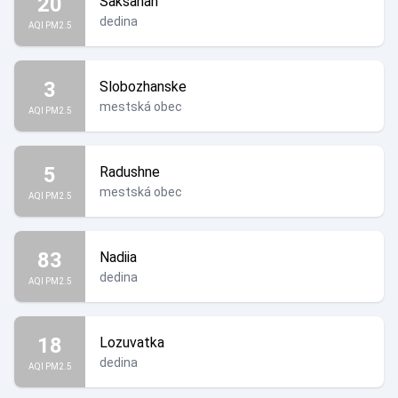
20
Saksahan
dedina
AQI PM2.5
3
Slobozhanske
mestská obec
AQI PM2.5
5
Radushne
mestská obec
AQI PM2.5
83
Nadiia
dedina
AQI PM2.5
18
Lozuvatka
dedina
AQI PM2.5