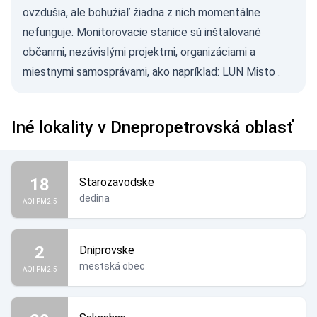
ovzdušia, ale bohužiaľ žiadna z nich momentálne
nefunguje. Monitorovacie stanice sú inštalované
občanmi, nezávislými projektmi, organizáciami a
miestnymi samosprávami, ako napríklad:
LUN Misto
.
Iné lokality v Dnepropetrovská oblasť
18
Starozavodske
dedina
AQI PM2.5
2
Dniprovske
mestská obec
AQI PM2.5