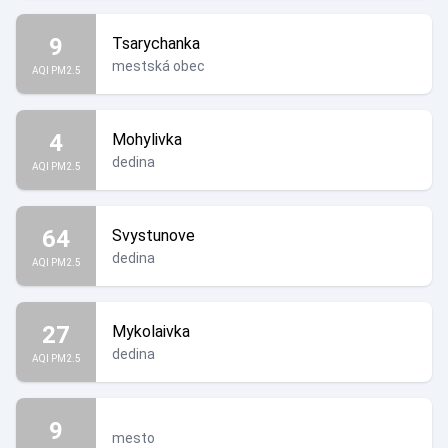
9
Tsarychanka
mestská obec
AQI PM2.5
4
Mohylivka
dedina
AQI PM2.5
64
Svystunove
dedina
AQI PM2.5
27
Mykolaivka
dedina
AQI PM2.5
9
mesto