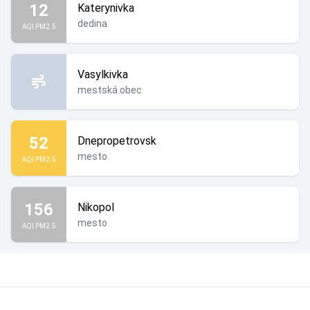
12
Katerynivka
dedina
AQI PM2.5
Vasylkivka
mestská obec
52
Dnepropetrovsk
mesto
AQI PM2.5
156
Nikopol
mesto
AQI PM2.5