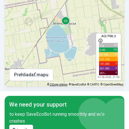
AQI PM2.5
105
с/д
173
0-50
71
51-100
1
101-150
0
151-200
0
201-300
0
301+
Prehliadať mapu
07.08.2026, 21:00
©
Zdroje údajov
© SaveEcoBot
© CARTO
© OpenStreetMap
We need your support
to keep SaveEcoBot running smoothly and w/o
crashes