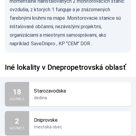
momentálne nainštalovaných 2 monitorovacích staníc
ovzdušia, z ktorých 1 funguje a je znázornených
farebnými kruhmi na mape. Monitorovacie stanice sú
inštalované občanmi, nezávislými projektmi,
organizáciami a miestnymi samosprávami, ako
napríklad:
SaveDnipro
,
KP "CEM" DOR
.
Iné lokality v Dnepropetrovská oblasť
18
Starozavodske
dedina
AQI PM2.5
2
Dniprovske
mestská obec
AQI PM2.5