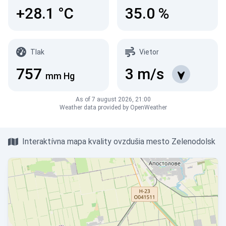
+28.1
°C
35.0
%
Tlak
Vietor
757
3
m/s
mm Hg
As of 7 august 2026, 21:00
Weather data provided by OpenWeather
Interaktívna mapa kvality ovzdušia mesto Zelenodolsk