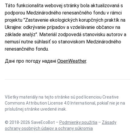
Táto funkcionalita webovej stránky bola aktualizovaná s
podporou Medzinárodného renesančného fondu v rámci
projektu "Zastavenie ekologických korupčných praktík na
Ukrajine: odkrývanie prípadov a vzdelávanie občanov na
základe analýz". Materiál zodpovedá stanovisku autorov a
nemusí nutne súhlasiť so stanoviskom Medzinárodného
renesančného fondu.
Дані про погоду надані
OpenWeather
.
Všetky materiály na tejto stránke sú pod licenciou
Creative
Commons Attribution License 4.0 International
, pokiaľ nie je na
príslušnej stránke uvedené inak.
© 2018-2026 SaveEcoBot –
Podmienky použitia
–
Zásady
ochrany osobných údajov a ochrany súkromia