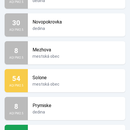
dedina
AQI PM2.5
30
Novopokrovka
dedina
AQI PM2.5
8
Mezhova
mestská obec
AQI PM2.5
54
Solone
mestská obec
AQI PM2.5
8
Prymiske
dedina
AQI PM2.5