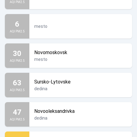
AQI PM2.5
6
mesto
AQI PM2.5
30
Novomoskovsk
mesto
AQI PM2.5
63
Sursko-Lytovske
dedina
AQI PM2.5
47
Novooleksandrivka
dedina
AQI PM2.5