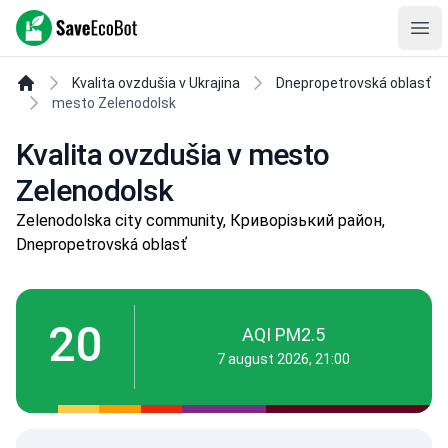
SaveEcoBot
Ope
Kvalita ovzdušia v Ukrajina
Dnepropetrovská oblasť
mesto Zelenodolsk
Kvalita ovzdušia v mesto
Zelenodolsk
Zelenodolska city community, Криворізький район,
Dnepropetrovská oblasť
20
AQI PM2.5
7 august 2026, 21:00