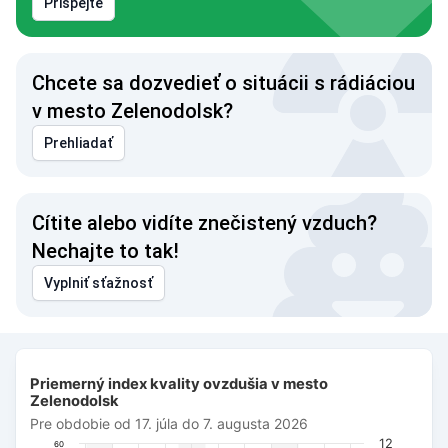
Prispejte
Chcete sa dozvedieť o situácii s rádiáciou
v mesto Zelenodolsk?
Prehliadať
Cítite alebo vidíte znečistený vzduch?
Nechajte to tak!
Vyplniť sťažnosť
Priemerný index kvality ovzdušia v mesto Zelenodolsk
Priemerný index kvality ovzdušia v mesto
Combination chart with 3 data series.
Zelenodolsk
Pre obdobie od 17. júla do 7. augusta 2026
Pre obdobie od 17. júla do 7. augusta 2026
The chart has 1 X axis displaying Dátum. Data ranges from 
12
60