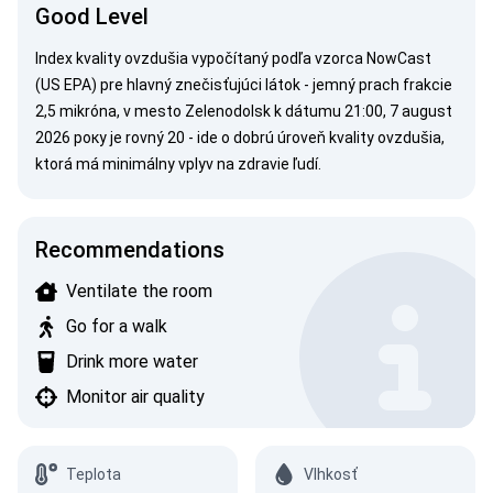
Good Level
Index kvality ovzdušia vypočítaný podľa vzorca
NowCast
(US EPA)
pre hlavný znečisťujúci látok - jemný prach frakcie
2,5 mikróna, v mesto Zelenodolsk k dátumu 21:00, 7 august
2026 року je rovný 20 - ide o dobrú úroveň kvality ovzdušia,
ktorá má minimálny vplyv na zdravie ľudí.
Recommendations
Ventilate the room
Go for a walk
Drink more water
Monitor air quality
Teplota
Vlhkosť