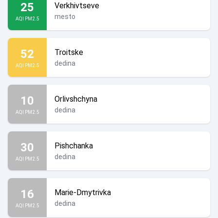
25
Verkhivtseve
mesto
AQI PM2.5
52
Troitske
dedina
AQI PM2.5
10
Orlivshchyna
dedina
AQI PM2.5
30
Pishchanka
dedina
AQI PM2.5
16
Marie-Dmytrivka
dedina
AQI PM2.5