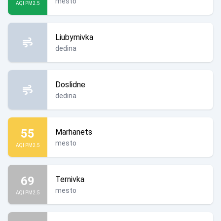
mesto
AQI PM2.5
Liubymivka
dedina
Doslidne
dedina
55
Marhanets
mesto
AQI PM2.5
69
Ternivka
mesto
AQI PM2.5