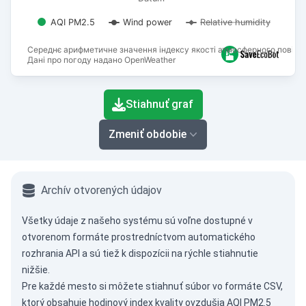
AQI PM2.5
Wind power
Relative humidity
Середнє арифметичне значення індексу якості атмосферного повітря
Дані про погоду надано OpenWeather
End of interactive chart.
Stiahnuť graf
Zmeniť obdobie
Archív otvorených údajov
Všetky údaje z našeho systému sú voľne dostupné v
otvorenom formáte prostredníctvom
automatického
rozhrania API
a sú tiež k dispozícii na rýchle stiahnutie
nižšie.
Pre každé mesto si môžete stiahnuť súbor vo formáte CSV,
ktorý obsahuje hodinový index kvality ovzdušia AQI PM2.5