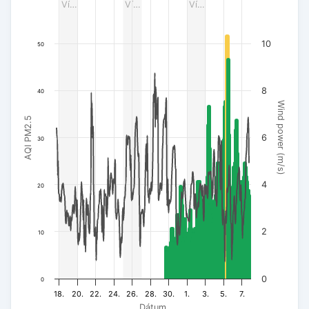
Ví…
Ví…
Ví…
The chart has 3 Y axes displaying AQI PM2.5, Wind power (m/s
10
50
8
40
Wind power (m/s)
AQI PM2.5
6
30
4
20
2
10
0
0
18.
20.
22.
24.
26.
28.
30.
1.
3.
5.
7.
Dátum