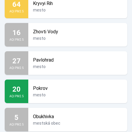
64
Kryvyi Rih
mesto
AQI PM2.5
16
Zhovti Vody
mesto
AQI PM2.5
27
Pavlohrad
mesto
AQI PM2.5
20
Pokrov
mesto
AQI PM2.5
5
Obukhivka
mestská obec
AQI PM2.5