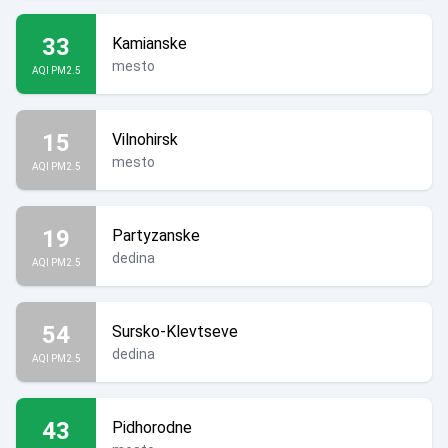
33
Kamianske
mesto
AQI PM2.5
15
Vilnohirsk
mesto
AQI PM2.5
19
Partyzanske
dedina
AQI PM2.5
54
Sursko-Klevtseve
dedina
AQI PM2.5
43
Pidhorodne