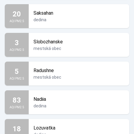
20
Saksahan
dedina
AQI PM2.5
3
Slobozhanske
mestská obec
AQI PM2.5
5
Radushne
mestská obec
AQI PM2.5
83
Nadiia
dedina
AQI PM2.5
18
Lozuvatka