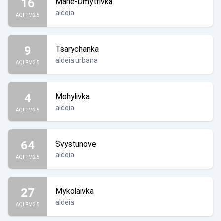
16
Marie-Dmytrivka
aldeia
AQI PM2.5
9
Tsarychanka
aldeia urbana
AQI PM2.5
4
Mohylivka
aldeia
AQI PM2.5
64
Svystunove
aldeia
AQI PM2.5
27
Mykolaivka
aldeia
AQI PM2.5