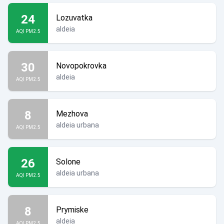
24
Lozuvatka
aldeia
AQI PM2.5
30
Novopokrovka
aldeia
AQI PM2.5
8
Mezhova
aldeia urbana
AQI PM2.5
26
Solone
aldeia urbana
AQI PM2.5
8
Prymiske
aldeia
AQI PM2.5