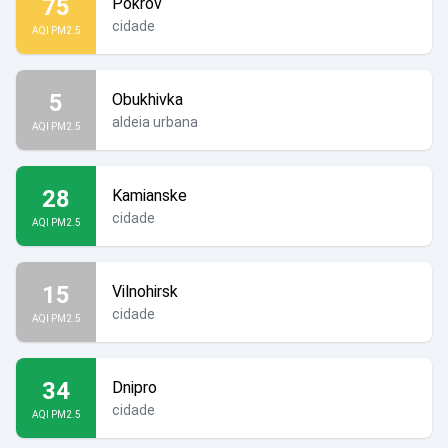
75
Pokrov
cidade
AQI PM2.5
5
Obukhivka
aldeia urbana
AQI PM2.5
28
Kamianske
cidade
AQI PM2.5
15
Vilnohirsk
cidade
AQI PM2.5
34
Dnipro
cidade
AQI PM2.5