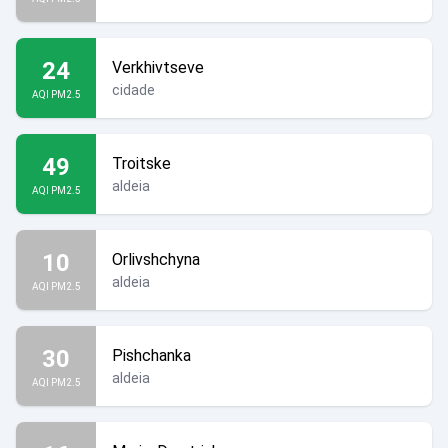
24
Verkhivtseve
cidade
AQI PM2.5
49
Troitske
aldeia
AQI PM2.5
10
Orlivshchyna
aldeia
AQI PM2.5
30
Pishchanka
aldeia
AQI PM2.5