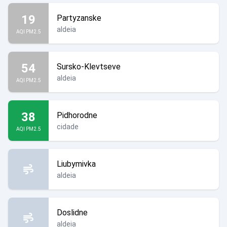
19
Partyzanske
aldeia
AQI PM2.5
54
Sursko-Klevtseve
aldeia
AQI PM2.5
38
Pidhorodne
cidade
AQI PM2.5
Liubymivka
aldeia
Doslidne
aldeia