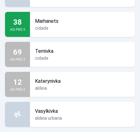
38
Marhanets
cidade
AQI PM2.5
69
Ternivka
cidade
AQI PM2.5
12
Katerynivka
aldeia
AQI PM2.5
Vasylkivka
aldeia urbana