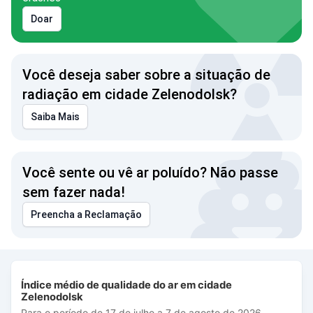
Doar
Você deseja saber sobre a situação de
radiação em cidade Zelenodolsk?
Saiba Mais
Você sente ou vê ar poluído? Não passe
sem fazer nada!
Preencha a Reclamação
Índice médio de qualidade do ar em cidade Zelenodolsk
Índice médio de qualidade do ar em cidade
Combination chart with 3 data series.
Zelenodolsk
Para o período de 17 de julho a 7 de agosto de 2026