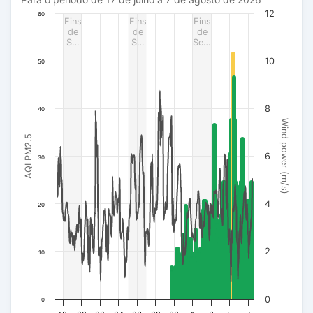
Para o período de 17 de julho a 7 de agosto de 2026
The chart has 1 X axis displaying Data. Data ranges from 20
12
60
Fins
Fins
Fins
The chart has 3 Y axes displaying AQI PM2.5, Wind power (m/s
de
de
de
S…
S…
Se…
10
50
8
40
Wind power (m/s)
AQI PM2.5
6
30
4
20
2
10
0
0