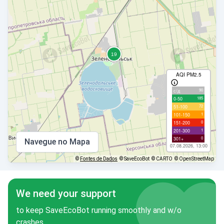
AQI PM2.5
90
с/д
185
0-50
72
51-100
1
101-150
0
151-200
1
201-300
0
301+
Navegue no Mapa
07.08.2026, 13:00
©
Fontes de Dados
© SaveEcoBot
© CARTO
© OpenStreetMap
We need your support
to keep SaveEcoBot running smoothly and w/o
crashes