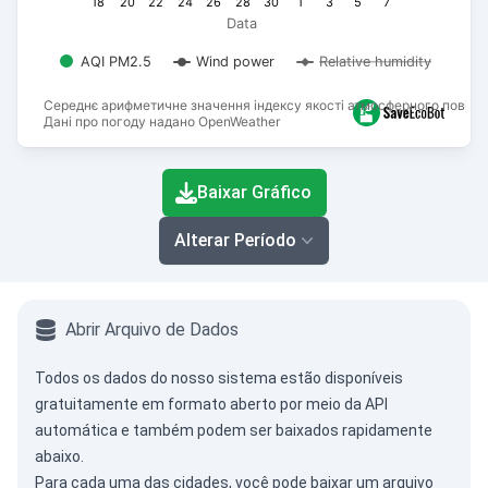
18
20
22
24
26
28
30
1
3
5
7
Data
AQI PM2.5
Wind power
Relative humidity
Середнє арифметичне значення індексу якості атмосферного повітря
Дані про погоду надано OpenWeather
End of interactive chart.
Baixar Gráfico
Alterar Período
Abrir Arquivo de Dados
Todos os dados do nosso sistema estão disponíveis
gratuitamente em formato aberto por meio da
API
automática
e também podem ser baixados rapidamente
abaixo.
Para cada uma das cidades, você pode baixar um arquivo