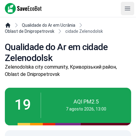
SaveEcoBot
Ope
Qualidade do Ar em Ucrânia
Oblast de Dnipropetrovsk
cidade Zelenodolsk
Qualidade do Ar em cidade
Zelenodolsk
Zelenodolska city community, Криворізький район,
Oblast de Dnipropetrovsk
19
AQI PM2.5
7 agosto 2026, 13:00