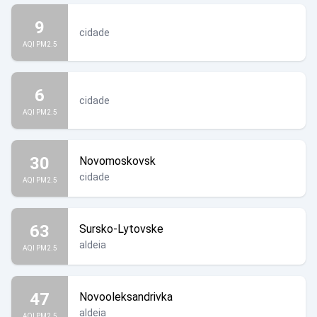
9
cidade
AQI PM2.5
6
cidade
AQI PM2.5
30
Novomoskovsk
cidade
AQI PM2.5
63
Sursko-Lytovske
aldeia
AQI PM2.5
47
Novooleksandrivka
aldeia
AQI PM2.5