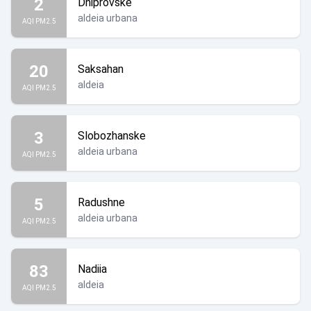
2
Dniprovske
aldeia urbana
AQI PM2.5
20
Saksahan
aldeia
AQI PM2.5
3
Slobozhanske
aldeia urbana
AQI PM2.5
5
Radushne
aldeia urbana
AQI PM2.5
83
Nadiia
aldeia
AQI PM2.5