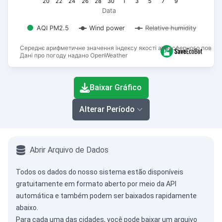
20
22
24
26
28
30
1
3
5
7
9
Data
AQI PM2.5
Wind power
Relative humidity
Середнє арифметичне значення індексу якості атмосферного повітря
Дані про погоду надано OpenWeather
End of interactive chart.
Baixar Gráfico
Alterar Período
Abrir Arquivo de Dados
Todos os dados do nosso sistema estão disponíveis
gratuitamente em formato aberto por meio da
API
automática
e também podem ser baixados rapidamente
abaixo.
Para cada uma das cidades, você pode baixar um arquivo