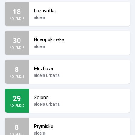
18
Lozuvatka
aldeia
AQI PM2.5
30
Novopokrovka
aldeia
AQI PM2.5
8
Mezhova
aldeia urbana
AQI PM2.5
29
Solone
aldeia urbana
AQI PM2.5
8
Prymiske
aldeia
AQI PM2.5