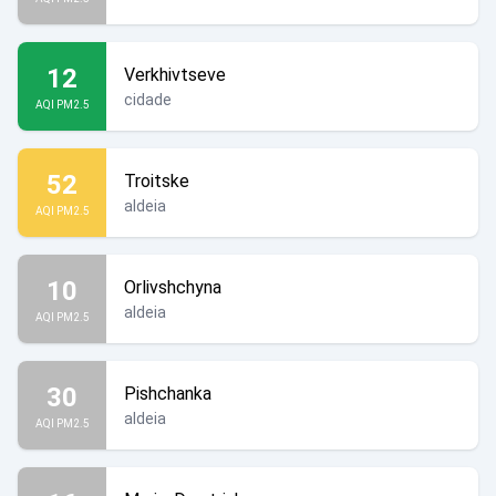
12
Verkhivtseve
cidade
AQI PM2.5
52
Troitske
aldeia
AQI PM2.5
10
Orlivshchyna
aldeia
AQI PM2.5
30
Pishchanka
aldeia
AQI PM2.5