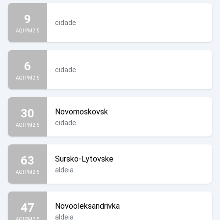
9
cidade
AQI PM2.5
6
cidade
AQI PM2.5
30
Novomoskovsk
cidade
AQI PM2.5
63
Sursko-Lytovske
aldeia
AQI PM2.5
47
Novooleksandrivka
aldeia
AQI PM2.5