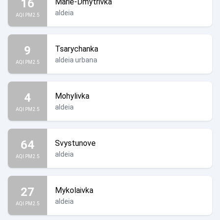
16
Marie-Dmytrivka
aldeia
AQI PM2.5
9
Tsarychanka
aldeia urbana
AQI PM2.5
4
Mohylivka
aldeia
AQI PM2.5
64
Svystunove
aldeia
AQI PM2.5
27
Mykolaivka
aldeia
AQI PM2.5