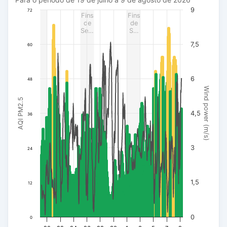
Para o período de 19 de julho a 9 de agosto de 2026
The chart has 1 X axis displaying Data. Data ranges from 20
9
72
Fins
Fins
The chart has 3 Y axes displaying AQI PM2.5, Wind power (m/s
de
de
Se…
S…
7,5
60
6
48
Wind power (m/s)
AQI PM2.5
4,5
36
3
24
1,5
12
0
0