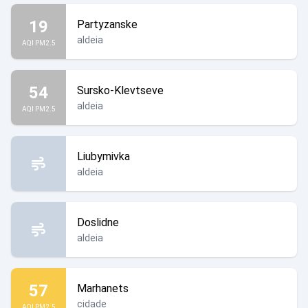
19
Partyzanske
aldeia
AQI PM2.5
54
Sursko-Klevtseve
aldeia
AQI PM2.5
Liubymivka
aldeia
Doslidne
aldeia
57
Marhanets
cidade
AQI PM2.5