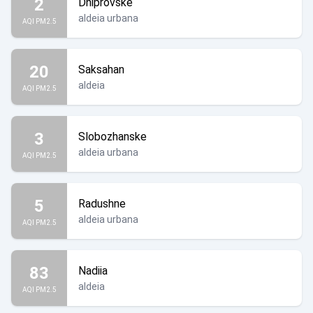
2
Dniprovske
aldeia urbana
AQI PM2.5
20
Saksahan
aldeia
AQI PM2.5
3
Slobozhanske
aldeia urbana
AQI PM2.5
5
Radushne
aldeia urbana
AQI PM2.5
83
Nadiia
aldeia
AQI PM2.5