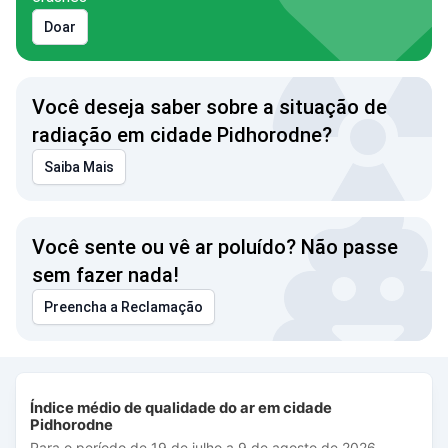
Doar
Você deseja saber sobre a situação de
radiação em cidade Pidhorodne?
Saiba Mais
Você sente ou vê ar poluído? Não passe
sem fazer nada!
Preencha a Reclamação
Índice médio de qualidade do ar em cidade Pidhorodne
Índice médio de qualidade do ar em cidade
Combination chart with 3 data series.
Pidhorodne
Para o período de 19 de julho a 9 de agosto de 2026