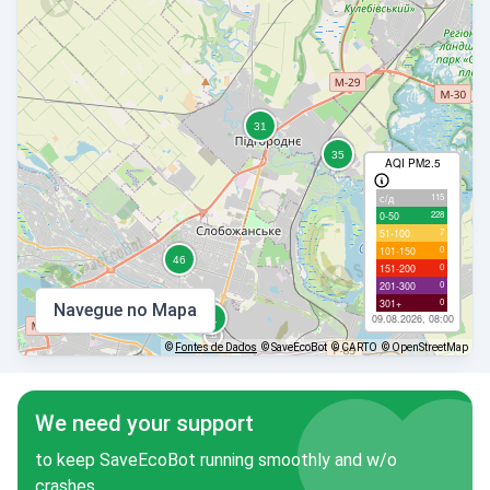
AQI PM2.5
115
с/д
228
0-50
7
51-100
0
101-150
0
151-200
0
201-300
0
301+
Navegue no Mapa
09.08.2026, 08:00
©
Fontes de Dados
© SaveEcoBot
© CARTO
© OpenStreetMap
We need your support
to keep SaveEcoBot running smoothly and w/o
crashes