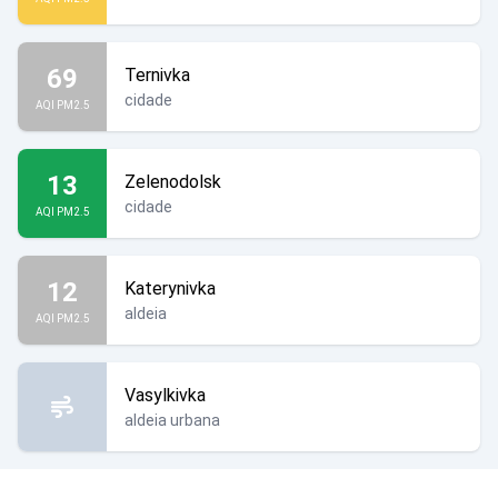
69
Ternivka
cidade
AQI PM2.5
13
Zelenodolsk
cidade
AQI PM2.5
12
Katerynivka
aldeia
AQI PM2.5
Vasylkivka
aldeia urbana