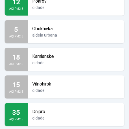
12
Pokrov
cidade
AQI PM2.5
5
Obukhivka
aldeia urbana
AQI PM2.5
18
Kamianske
cidade
AQI PM2.5
15
Vilnohirsk
cidade
AQI PM2.5
35
Dnipro
cidade
AQI PM2.5