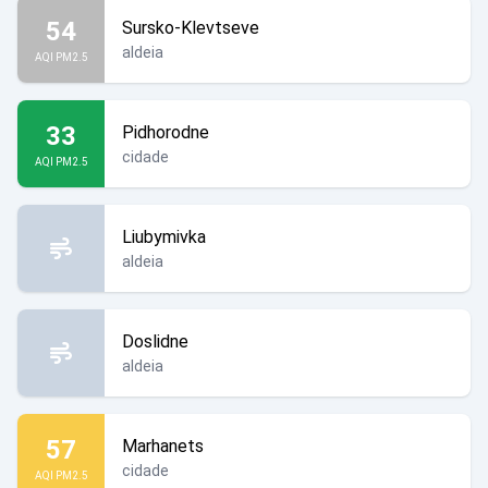
54
Sursko-Klevtseve
aldeia
AQI PM2.5
33
Pidhorodne
cidade
AQI PM2.5
Liubymivka
aldeia
Doslidne
aldeia
57
Marhanets
cidade
AQI PM2.5