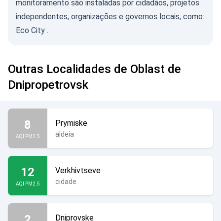
monitoramento são instaladas por cidadãos, projetos
independentes, organizações e governos locais, como:
Eco City
.
Outras Localidades de Oblast de
Dnipropetrovsk
8
Prymiske
aldeia
AQI PM2.5
12
Verkhivtseve
cidade
AQI PM2.5
2
Dniprovske