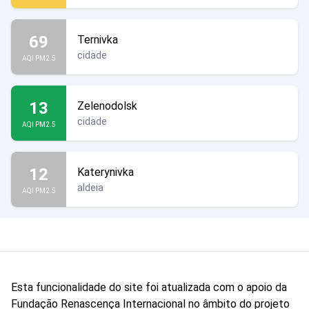
69
Ternivka
cidade
AQI PM2.5
13
Zelenodolsk
cidade
AQI PM2.5
12
Katerynivka
aldeia
AQI PM2.5
Esta funcionalidade do site foi atualizada com o apoio da
Fundação Renascença Internacional no âmbito do projeto