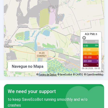
AQI PM2.5
107
с/д
236
0-50
7
51-100
0
101-150
0
151-200
0
201-300
0
301+
Navegue no Mapa
09.08.2026, 08:00
©
Fontes de Dados
© SaveEcoBot
© CARTO
© OpenStreetMap
We need your support
to keep SaveEcoBot running smoothly and w/o
crashes