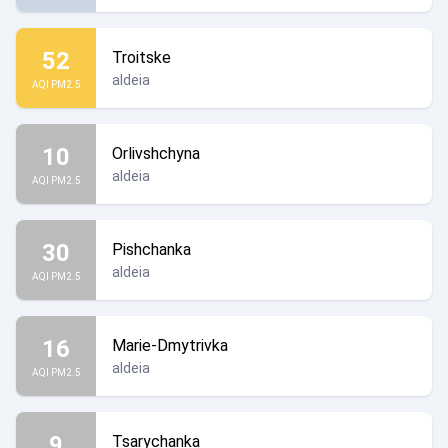
52
Troitske
aldeia
AQI PM2.5
10
Orlivshchyna
aldeia
AQI PM2.5
30
Pishchanka
aldeia
AQI PM2.5
16
Marie-Dmytrivka
aldeia
AQI PM2.5
9
Tsarychanka