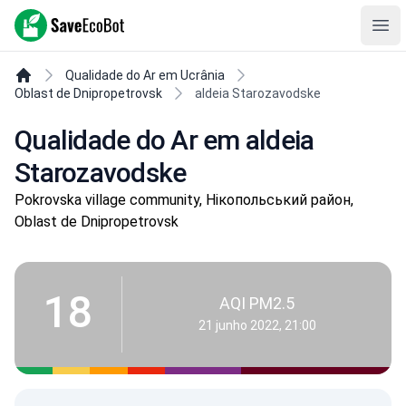
SaveEcoBot
Ope
Qualidade do Ar em Ucrânia
Oblast de Dnipropetrovsk
aldeia Starozavodske
Qualidade do Ar em aldeia
Starozavodske
Pokrovska village community, Нікопольський район,
Oblast de Dnipropetrovsk
18
AQI PM2.5
21 junho 2022, 21:00