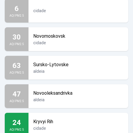
6
cidade
AQI PM2.5
30
Novomoskovsk
cidade
AQI PM2.5
63
Sursko-Lytovske
aldeia
AQI PM2.5
47
Novooleksandrivka
aldeia
AQI PM2.5
24
Kryvyi Rih
Crimeia é Ucrânia!
cidade
AQI PM2.5