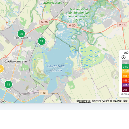
AQ
с/д
0-50
51-1
101-
151-
201-
301+
06.08.
©
数据来源
© SaveEcoBot
© CARTO
© O