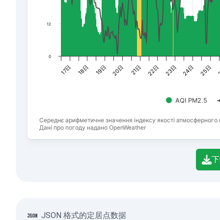
12
0
19日
22日
25日
18日
21日
24日
17日
20日
23日
AQI PM2.5
Середнє арифметичне значення індексу якості атмосферного 
Дані про погоду надано OpenWeather
End of interactive chart.
下
JSON 格式的定居点数据