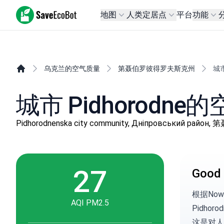
SaveEcoBot
地图
人类定居点
平台
功能
乌克兰的空气质量
第聂伯罗彼得罗夫斯克州
城市
城市 Pidhorodne
Pidhorodnenska city community, Дніпровський р
27
Good 
根据
No
AQI PM2.5
Pidho
这是对人