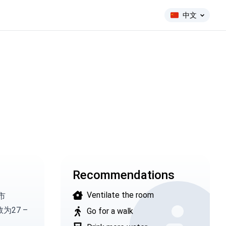
中文
Recommendations
Ventilate the room
城市
为27 –
Go for a walk