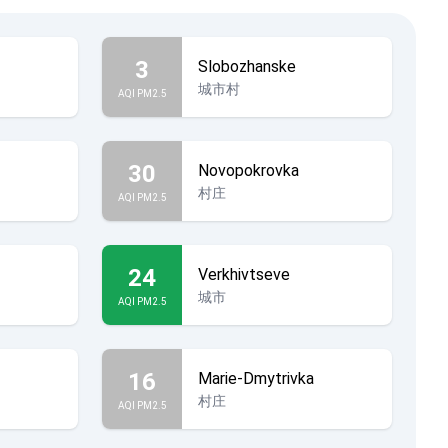
3
Slobozhanske
城市村
AQI PM2.5
30
Novopokrovka
村庄
AQI PM2.5
24
Verkhivtseve
城市
AQI PM2.5
16
Marie-Dmytrivka
村庄
AQI PM2.5