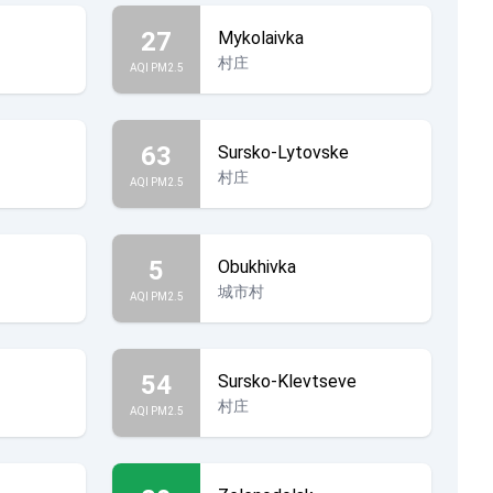
27
Mykolaivka
村庄
AQI PM2.5
63
Sursko-Lytovske
村庄
AQI PM2.5
5
Obukhivka
城市村
AQI PM2.5
54
Sursko-Klevtseve
村庄
AQI PM2.5