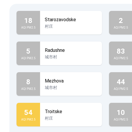
18
2
Starozavodske
村庄
AQI PM2.5
AQI PM2.5
5
83
Radushne
城市村
AQI PM2.5
AQI PM2.5
8
44
Mezhova
城市村
AQI PM2.5
AQI PM2.5
54
10
Troitske
村庄
AQI PM2.5
AQI PM2.5