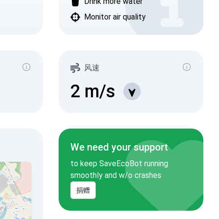
Drink more water
Monitor air quality
风速
2
m/s
We need your support
to keep SaveEcoBot running
smoothly and w/o crashes
捐赠