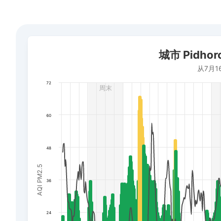
城市 Pidhorodne的平均空气质量指数
城市 Pidh
Combination chart with 3 data series.
从7月16日到2026年8月6日的时期
从7月1
The chart has 1 X axis displaying 日期. Data ranges fr
72
周末
The chart has 3 Y axes displaying AQI PM2.5, Wind powe
60
48
AQI PM2.5
36
24