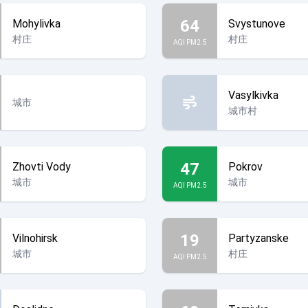
64
Mohylivka
Svystunove
村庄
村庄
AQI PM2.5
Vasylkivka
城市
城市村
47
Zhovti Vody
Pokrov
城市
城市
AQI PM2.5
19
Vilnohirsk
Partyzanske
城市
村庄
AQI PM2.5