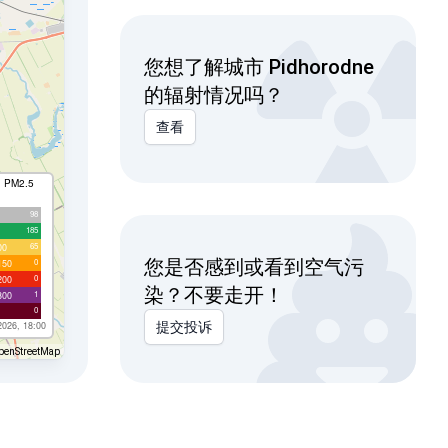
您想了解城市 Pidhorodne
的辐射情况吗？
查看
I PM2.5
98
185
65
00
您是否感到或看到空气污
0
150
0
200
染？不要走开！
1
300
0
2026, 18:00
提交投诉
penStreetMap