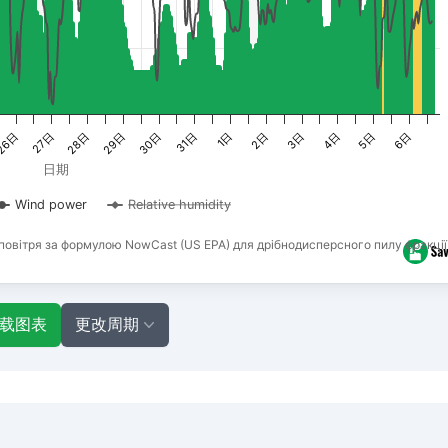
28日
31日
3日
6日
27日
30日
2日
5日
26日
29日
1日
4日
日期
Wind power
Relative humidity
повітря за формулою NowCast (US EPA) для дрібнодисперсного пилу фракції
载图表
更改周期