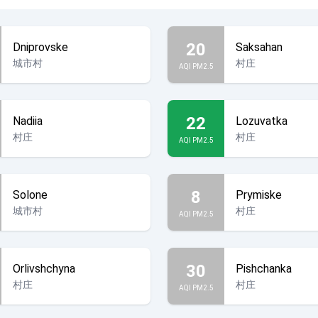
20
Dniprovske
Saksahan
城市村
村庄
AQI PM2.5
22
Nadiia
Lozuvatka
村庄
村庄
AQI PM2.5
8
Solone
Prymiske
城市村
村庄
AQI PM2.5
30
Orlivshchyna
Pishchanka
村庄
村庄
AQI PM2.5