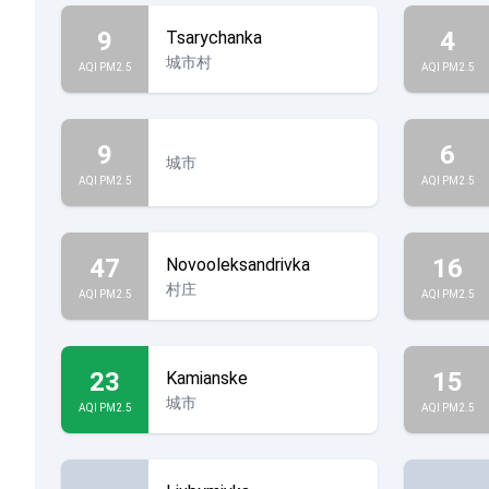
9
4
Tsarychanka
城市村
AQI PM2.5
AQI PM2.5
9
6
城市
AQI PM2.5
AQI PM2.5
47
16
Novooleksandrivka
村庄
AQI PM2.5
AQI PM2.5
23
15
Kamianske
城市
AQI PM2.5
AQI PM2.5