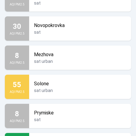
sat
AQI PM2.5
30
Novopokrovka
sat
AQI PM2.5
8
Mezhova
sat urban
AQI PM2.5
55
Solone
sat urban
AQI PM2.5
8
Prymiske
sat
AQI PM2.5