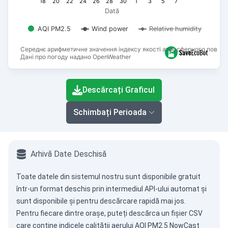
18
20
22
24
26
28
30
1
3
5
7
Dată
AQI PM2.5
Wind power
Relative humidity
Середнє арифметичне значення індексу якості атмосферного повітря
Дані про погоду надано OpenWeather
End of interactive chart.
Descărcați Graficul
Schimbați Perioada
Arhivă Date Deschisă
Toate datele din sistemul nostru sunt disponibile gratuit
într-un format deschis prin intermediul
API-ului automat
și
sunt disponibile și pentru descărcare rapidă mai jos.
Pentru fiecare dintre orașe, puteți descărca un fișier CSV
care conține indicele calității aerului AQI PM2.5 NowCast