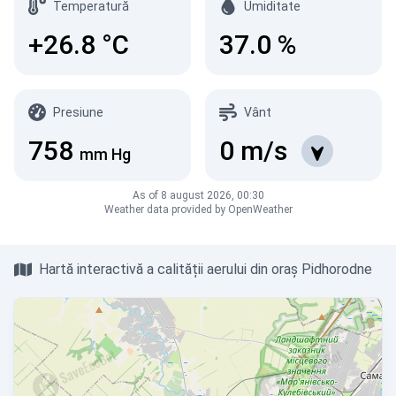
Temperatură
Umiditate
+26.8
°C
37.0
%
Presiune
Vânt
758
0
m/s
mm Hg
As of 8 august 2026, 00:30
Weather data provided by OpenWeather
Hartă interactivă a calității aerului din oraș Pidhorodne