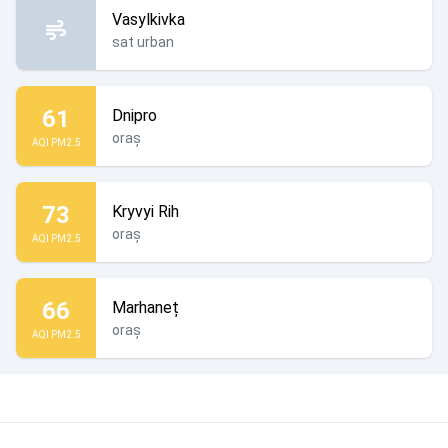
Vasylkivka
sat urban
61
Dnipro
oraș
AQI PM2.5
73
Kryvyi Rih
oraș
AQI PM2.5
66
Marhaneț
oraș
AQI PM2.5