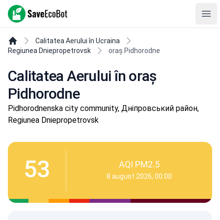
SaveEcoBot
Ope
Calitatea Aerului în Ucraina
Regiunea Dniepropetrovsk
oraș Pidhorodne
Calitatea Aerului în oraș
Pidhorodne
Pidhorodnenska city community, Дніпровський район,
Regiunea Dniepropetrovsk
53
AQI PM2.5
8 august 2026, 00:00