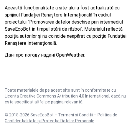
Această funcționalitate a site-ului a fost actualizată cu
sprijinul Fundației Renaștere Internațională în cadrul
proiectului "Promovarea datelor deschise prin intermediul
SaveEcoBot în timpul stării de război". Materialul reflectă
poziția autorilor și nu coincide neapărat cu poziția Fundației
Renaștere Internațională.
Дані про погоду надані
OpenWeather
.
Toate materialele de pe acest site sunt în conformitate cu
Licența Creative Commons Attribution 4.0 International
, dacă nu
este specificat altfel pe pagina relevantă.
© 2018-2026 SaveEcoBot –
Termeni și Condiții
–
Politica de
Confidențialitate și Protecția Datelor Personale