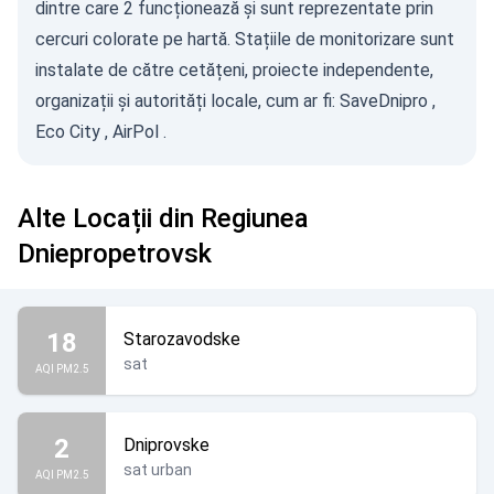
dintre care 2 funcționează și sunt reprezentate prin
cercuri colorate pe hartă. Stațiile de monitorizare sunt
instalate de către cetățeni, proiecte independente,
organizații și autorități locale, cum ar fi:
SaveDnipro
,
Eco City
,
AirPol
.
Alte Locații din Regiunea
Dniepropetrovsk
18
Starozavodske
sat
AQI PM2.5
2
Dniprovske
sat urban
AQI PM2.5