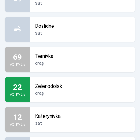
sat
Doslidne
sat
69
Ternivka
oraș
AQI PM2.5
22
Zelenodolsk
oraș
AQI PM2.5
12
Katerynivka
sat
AQI PM2.5