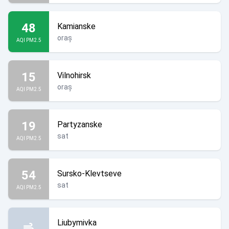
48
Kamianske
oraș
AQI PM2.5
15
Vilnohirsk
oraș
AQI PM2.5
19
Partyzanske
sat
AQI PM2.5
54
Sursko-Klevtseve
sat
AQI PM2.5
Liubymivka