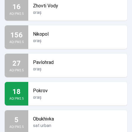
16
Zhovti Vody
oraș
AQI PM2.5
156
Nikopol
oraș
AQI PM2.5
27
Pavlohrad
oraș
AQI PM2.5
18
Pokrov
oraș
AQI PM2.5
5
Obukhivka
sat urban
AQI PM2.5