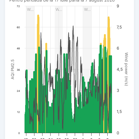
Pentru perioada de la 17 iulie până la 7 august 2026
The chart has 1 X axis displaying Dată. Data ranges from 20
9
72
W…
W…
W…
The chart has 3 Y axes displaying AQI PM2.5, Wind power (m/s
7,5
60
6
48
Wind power (m/s)
AQI PM2.5
4,5
36
3
24
1,5
12
0
0