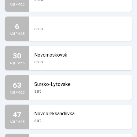
AQI PM2.5
6
oraș
AQI PM2.5
30
Novomoskovsk
oraș
AQI PM2.5
63
Sursko-Lytovske
sat
AQI PM2.5
47
Novooleksandrivka
sat
AQI PM2.5