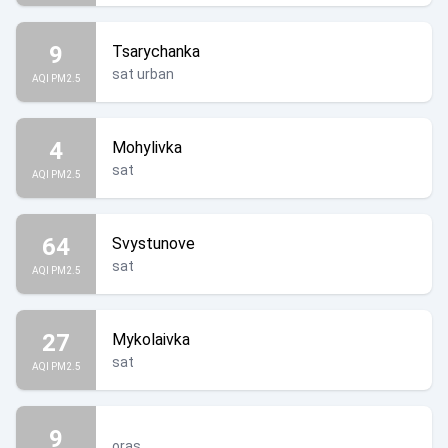
9
Tsarychanka
sat urban
AQI PM2.5
4
Mohylivka
sat
AQI PM2.5
64
Svystunove
sat
AQI PM2.5
27
Mykolaivka
sat
AQI PM2.5
9
oraș