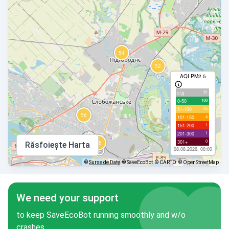
AQI PM2.5
91
с/д
188
0-50
65
51-100
4
101-150
1
151-200
1
201-300
0
301+
Răsfoiește Harta
08.08.2026, 00:00
©
Surse de Date
© SaveEcoBot
© CARTO
© OpenStreetMap
We need your support
to keep SaveEcoBot running smoothly and w/o
crashes