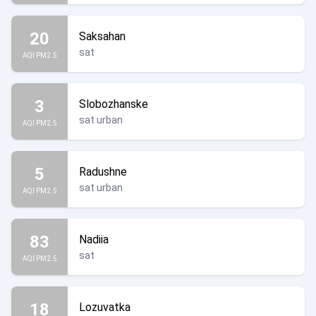
20
Saksahan
sat
AQI PM2.5
3
Slobozhanske
sat urban
AQI PM2.5
5
Radushne
sat urban
AQI PM2.5
83
Nadiia
sat
AQI PM2.5
18
Lozuvatka