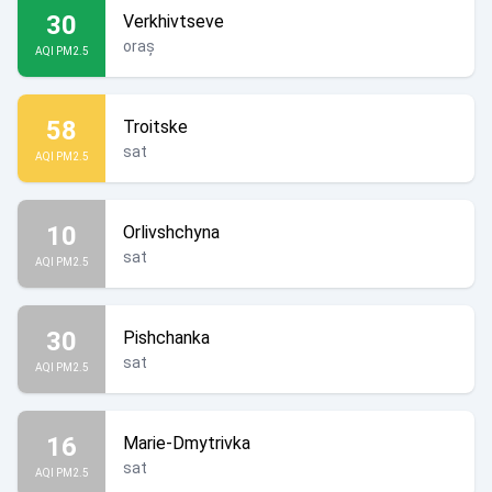
30
Verkhivtseve
oraș
AQI PM2.5
58
Troitske
sat
AQI PM2.5
10
Orlivshchyna
sat
AQI PM2.5
30
Pishchanka
sat
AQI PM2.5
16
Marie-Dmytrivka
sat
AQI PM2.5