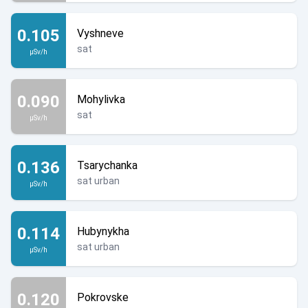
0.105
Vyshneve
sat
µSv/h
0.090
Mohylivka
sat
µSv/h
0.136
Tsarychanka
sat urban
µSv/h
0.114
Hubynykha
sat urban
µSv/h
0.120
Pokrovske