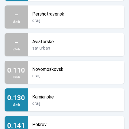
–
Pershotravensk
oraș
µSv/h
–
Aviatorske
sat urban
µSv/h
0.110
Novomoskovsk
oraș
µSv/h
0.130
Kamianske
oraș
µSv/h
0.141
Pokrov