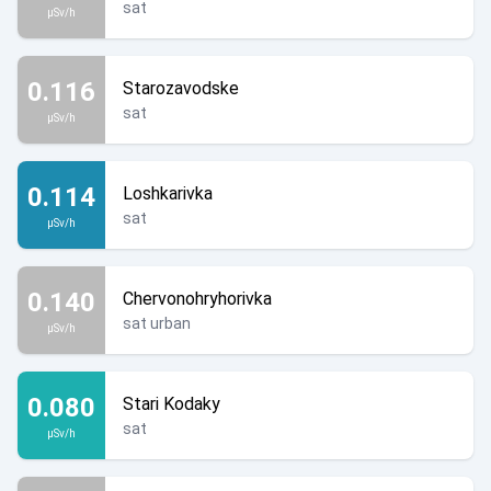
sat
µSv/h
0.116
Starozavodske
sat
µSv/h
0.114
Loshkarivka
sat
µSv/h
0.140
Chervonohryhorivka
sat urban
µSv/h
0.080
Stari Kodaky
sat
µSv/h