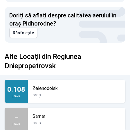
Doriți să aflați despre calitatea aerului în
oraș Pidhorodne?
Răsfoiește
Alte Locații din Regiunea
Dniepropetrovsk
0.108
Zelenodolsk
oraș
µSv/h
–
Samar
oraș
µSv/h