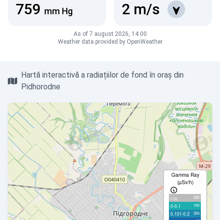
759
2
m/s
mm Hg
As of 7 august 2026, 14:00
Weather data provided by OpenWeather
Hartă interactivă a radiațiilor de fond în oraș din
Pidhorodne
Gamma Ray
(µSv/h)
550
с/д
100
0-0.1
324
0.101-0.2