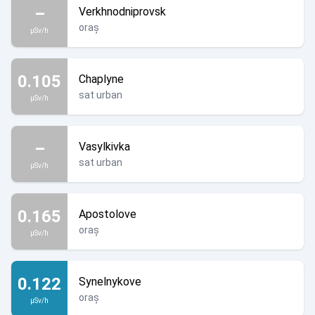
–
Verkhnodniprovsk
oraș
µSv/h
0.105
Chaplyne
sat urban
µSv/h
–
Vasylkivka
sat urban
µSv/h
0.165
Apostolove
oraș
µSv/h
0.122
Synelnykove
oraș
µSv/h