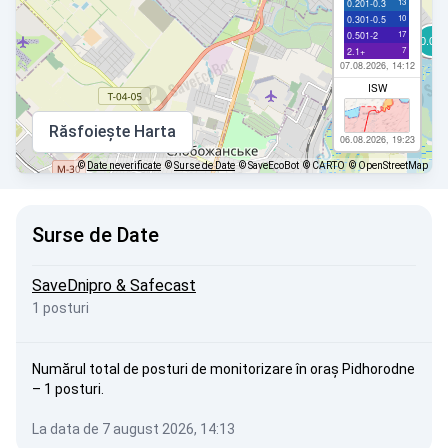
13
0.201-0.3
10
0.301-0.5
17
0.501-2
7
2.1+
07.08.2026, 14:12
ISW
Răsfoiește Harta
06.08.2026, 19:23
©
Date neverificate
©
Surse de Date
© SaveEcoBot
© CARTO
© OpenStreetMap
Surse de Date
SaveDnipro & Safecast
1 posturi
Numărul total de posturi de monitorizare în oraș Pidhorodne
– 1 posturi.
La data de 7 august 2026, 14:13