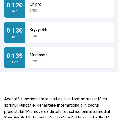
0.120
Dnipro
oraș
µSv/h
0.130
Kryvyi Rih
oraș
µSv/h
0.139
Marhaneț
oraș
µSv/h
Această funcționalitate a site-ului a fost actualizată cu
sprijinul Fundației Renaștere Internațională în cadrul
proiectului "Promovarea datelor deschise prin intermediul
SaveEcoBot în timpul stării de război". Materialul reflectă