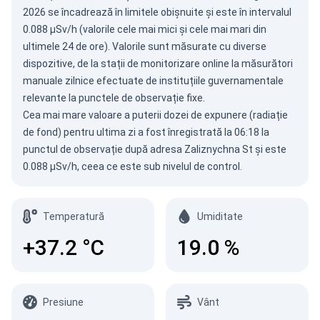
2026
se încadrează în limitele obișnuite și este în intervalul
0.088 µSv/h (valorile cele mai mici și cele mai mari din
ultimele 24 de ore). Valorile sunt măsurate cu diverse
dispozitive, de la stații de monitorizare online la măsurători
manuale zilnice efectuate de instituțiile guvernamentale
relevante la punctele de observație fixe.
Cea mai mare valoare a puterii dozei de expunere (radiație
de fond) pentru ultima zi a fost înregistrată la 06:18 la
punctul de observație după adresa Zaliznychna St și este
0.088 µSv/h, ceea ce este sub nivelul de control.
Temperatură
Umiditate
+37.2
°C
19.0
%
Presiune
Vânt