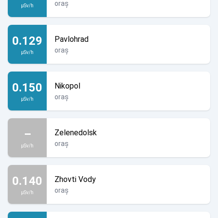
oraș
µSv/h
0.129
Pavlohrad
oraș
µSv/h
0.150
Nikopol
oraș
µSv/h
–
Zelenedolsk
oraș
µSv/h
0.140
Zhovti Vody
oraș
µSv/h