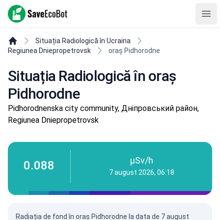
SaveEcoBot
Ope
Situația Radiologică în Ucraina
Regiunea Dniepropetrovsk
oraș Pidhorodne
Situația Radiologică în oraș
Pidhorodne
Pidhorodnenska city community, Дніпровський район,
Regiunea Dniepropetrovsk
µSv/h
0.088
7 august 2026, 06:18
Radiația de fond în oraș Pidhorodne la data de
7 august