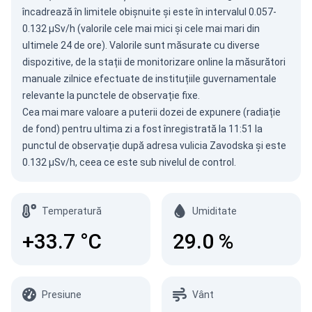
încadrează în limitele obișnuite și este în intervalul 0.057-
0.132 µSv/h (valorile cele mai mici și cele mai mari din
ultimele 24 de ore). Valorile sunt măsurate cu diverse
dispozitive, de la stații de monitorizare online la măsurători
manuale zilnice efectuate de instituțiile guvernamentale
relevante la punctele de observație fixe.
Cea mai mare valoare a puterii dozei de expunere (radiație
de fond) pentru ultima zi a fost înregistrată la 11:51 la
punctul de observație după adresa vulicia Zavodska și este
0.132 µSv/h, ceea ce este sub nivelul de control.
Temperatură
Umiditate
+33.7
°C
29.0
%
Presiune
Vânt