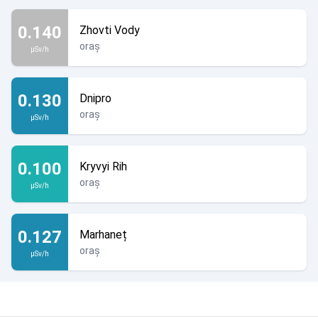
0.140
Zhovti Vody
oraș
µSv/h
0.130
Dnipro
oraș
µSv/h
0.100
Kryvyi Rih
oraș
µSv/h
0.127
Marhaneț
oraș
µSv/h