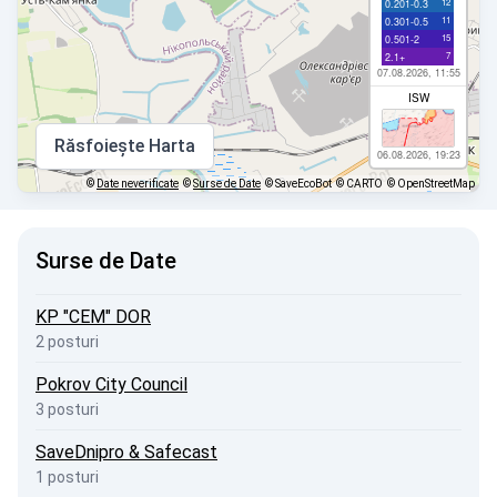
12
0.201-0.3
11
0.301-0.5
15
0.501-2
7
2.1+
07.08.2026, 11:55
ISW
Răsfoiește Harta
06.08.2026, 19:23
©
Date neverificate
©
Surse de Date
© SaveEcoBot
© CARTO
© OpenStreetMap
Surse de Date
KP "CEM" DOR
2 posturi
Pokrov City Council
3 posturi
SaveDnipro & Safecast
1 posturi