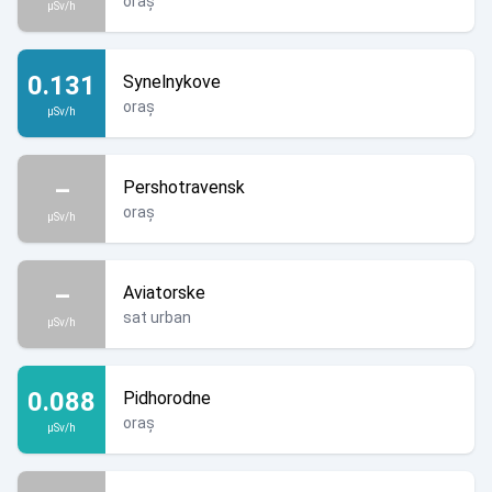
oraș
µSv/h
0.131
Synelnykove
oraș
µSv/h
–
Pershotravensk
oraș
µSv/h
–
Aviatorske
sat urban
µSv/h
0.088
Pidhorodne
oraș
µSv/h