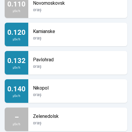
0.110
Novomoskovsk
oraș
µSv/h
0.120
Kamianske
oraș
µSv/h
0.132
Pavlohrad
oraș
µSv/h
0.140
Nikopol
oraș
µSv/h
–
Zelenedolsk
oraș
µSv/h