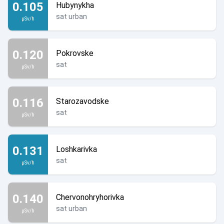
0.105
Hubynykha
sat urban
µSv/h
0.120
Pokrovske
sat
µSv/h
0.116
Starozavodske
sat
µSv/h
0.131
Loshkarivka
sat
µSv/h
0.140
Chervonohryhorivka
sat urban
µSv/h