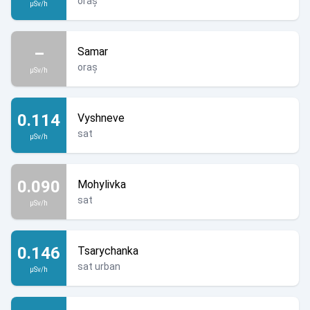
oraș
µSv/h
–
Samar
oraș
µSv/h
0.114
Vyshneve
sat
µSv/h
0.090
Mohylivka
sat
µSv/h
0.146
Tsarychanka
sat urban
µSv/h