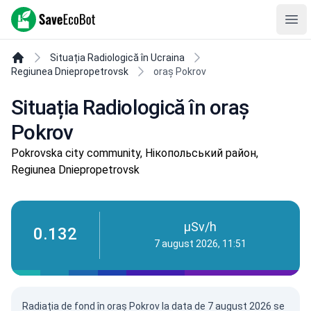
SaveEcoBot
Ope
Situația Radiologică în Ucraina
Regiunea Dniepropetrovsk
oraș Pokrov
Situația Radiologică în oraș
Pokrov
Pokrovska city community, Нікопольський район,
Regiunea Dniepropetrovsk
µSv/h
0.132
7 august 2026, 11:51
Radiația de fond în oraș Pokrov la data de
7 august 2026
se