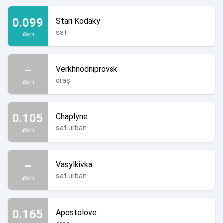
0.099
Stari Kodaky
sat
µSv/h
–
Verkhnodniprovsk
oraș
µSv/h
0.105
Chaplyne
sat urban
µSv/h
–
Vasylkivka
sat urban
µSv/h
0.165
Apostolove