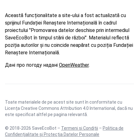
Această funcționalitate a site-ului a fost actualizată cu
sprijinul Fundației Renaștere Internațională în cadrul
proiectului "Promovarea datelor deschise prin intermediul
SaveEcoBot în timpul stării de război". Materialul reflectă
poziția autorilor și nu coincide neapărat cu poziția Fundației
Renaștere Internațională.
Дані про погоду надані
OpenWeather
.
Toate materialele de pe acest site sunt în conformitate cu
Licența Creative Commons Attribution 4.0 International
, dacă nu
este specificat altfel pe pagina relevantă.
© 2018-2026 SaveEcoBot –
Termeni și Condiții
–
Politica de
Confidențialitate și Protecția Datelor Personale