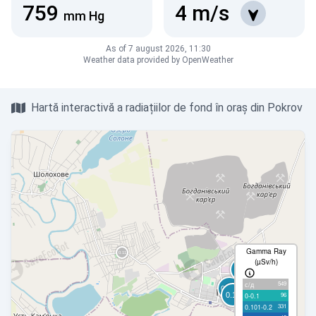
759
4
m/s
mm Hg
As of 7 august 2026, 11:30
Weather data provided by OpenWeather
Hartă interactivă a radiațiilor de fond în oraș din Pokrov
Gamma Ray
(µSv/h)
549
с/д
96
0-0.1
331
0.101-0.2