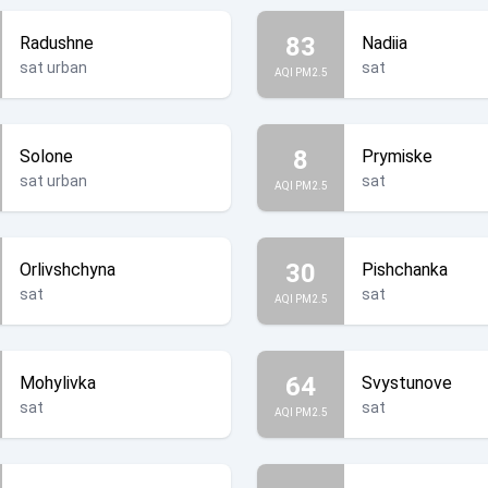
83
Radushne
Nadiia
sat urban
sat
AQI PM2.5
8
Solone
Prymiske
sat urban
sat
AQI PM2.5
30
Orlivshchyna
Pishchanka
sat
sat
AQI PM2.5
64
Mohylivka
Svystunove
sat
sat
AQI PM2.5