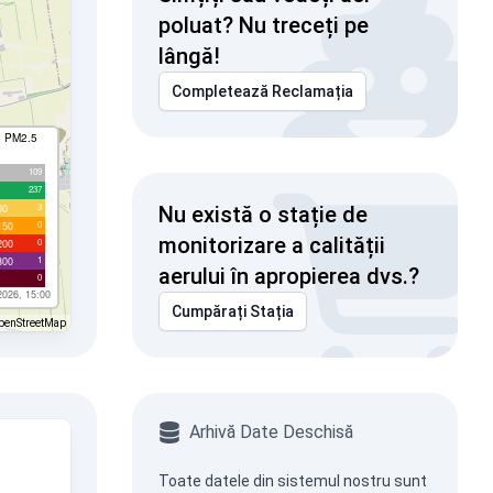
poluat? Nu treceți pe
lângă!
Completează Reclamația
I PM2.5
109
237
3
00
Nu există o stație de
0
150
monitorizare a calității
0
200
1
300
aerului în apropierea dvs.?
0
2026, 15:00
Cumpărați Stația
penStreetMap
Arhivă Date Deschisă
Toate datele din sistemul nostru sunt