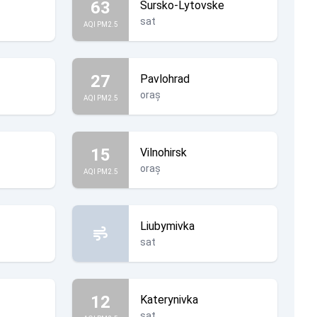
63
Sursko-Lytovske
sat
AQI PM2.5
27
Pavlohrad
oraș
AQI PM2.5
15
Vilnohirsk
oraș
AQI PM2.5
Liubymivka
sat
12
Katerynivka
sat