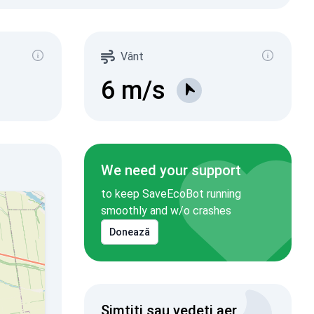
Vânt
6
m/s
We need your support
to keep SaveEcoBot running
smoothly and w/o crashes
Donează
Simțiți sau vedeți aer