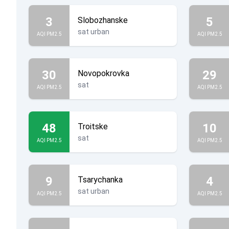
3
5
Slobozhanske
sat urban
AQI PM2.5
AQI PM2.5
30
29
Novopokrovka
sat
AQI PM2.5
AQI PM2.5
48
10
Troitske
sat
AQI PM2.5
AQI PM2.5
9
4
Tsarychanka
sat urban
AQI PM2.5
AQI PM2.5