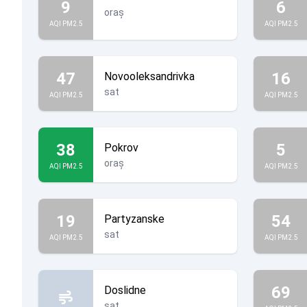
9
6
oraș
AQI PM2.5
AQI PM2.5
47
16
Novooleksandrivka
sat
AQI PM2.5
AQI PM2.5
38
5
Pokrov
oraș
AQI PM2.5
AQI PM2.5
19
54
Partyzanske
sat
AQI PM2.5
AQI PM2.5
69
Doslidne
sat