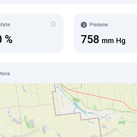
itate
Presiune
0
%
758
mm Hg
zhova