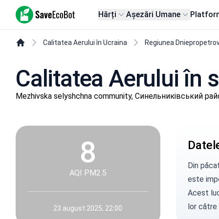
SaveEcoBot
Hărți
Așezări Umane
Platfor
Calitatea Aerului în Ucraina
Regiunea Dniepropetro
Calitatea Aerului în
Mezhivska selyshchna community, Синельниківський райо
8
Datele
Din păcat
AQI PM2.5
este impo
Acest luc
lor către
23 august 2025, 22:00