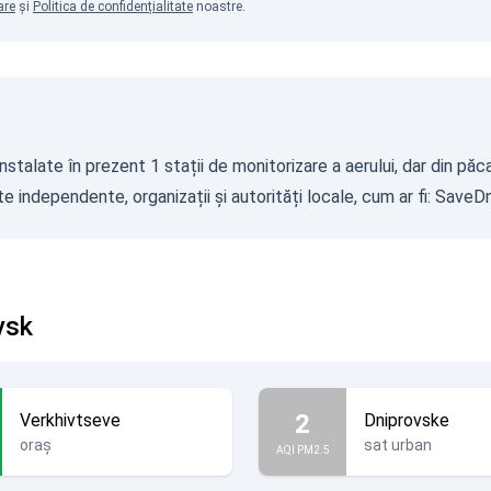
are
și
Politica de confidențialitate
noastre.
alate în prezent 1 stații de monitorizare a aerului, dar din păca
 independente, organizații și autorități locale, cum ar fi:
SaveDn
vsk
2
Verkhivtseve
Dniprovske
oraș
sat urban
AQI PM2.5