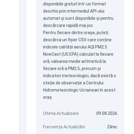
disponibile gratuit într-un format
deschis prin intermediul
API-ului
automat
și sunt disponibile și pentru
descărcare rapidă mai jos.
Pentru fiecare dintre orașe, puteți
descărca un fișier CSV care conține
indicele calității aerului AQI PM2.5
NowCast (US EPA) calculat la fiecare
oră, valoarea medie aritmetică la
fiecare oră a PM2.5, precum și
indicatori meteorologici, dacă există o
stație de observație a Centrului
Hidrometeorologic Ucrainean în acest
oraș.
Ultima Actualizare
09.08.2026
Frecvența Actualizării
Zilnic