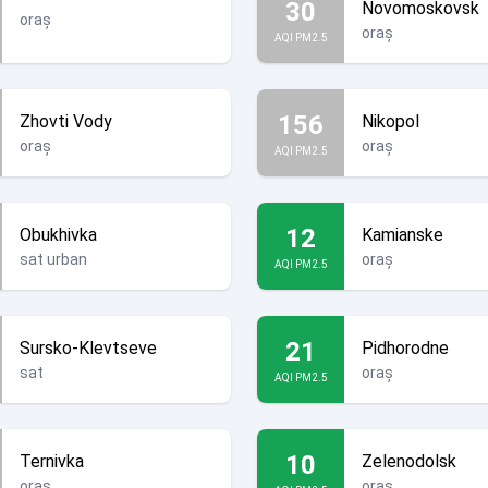
30
Novomoskovsk
oraș
oraș
AQI PM2.5
156
Zhovti Vody
Nikopol
oraș
oraș
AQI PM2.5
12
Obukhivka
Kamianske
sat urban
oraș
AQI PM2.5
21
Sursko-Klevtseve
Pidhorodne
sat
oraș
AQI PM2.5
10
Ternivka
Zelenodolsk
oraș
oraș