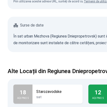
Prin utilizarea acestei adrese URL, sunteți de acord cu
Termenii de utiliz
Surse de date
În sat urban Mezhova (Regiunea Dniepropetrovsk) sunt inst
de monitorizare sunt instalate de către cetățeni, proiecte
Alte Locații din Regiunea Dniepropetro
18
12
Starozavodske
sat
AQI PM2.5
AQI PM2.5