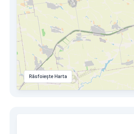
Răsfoiește Harta