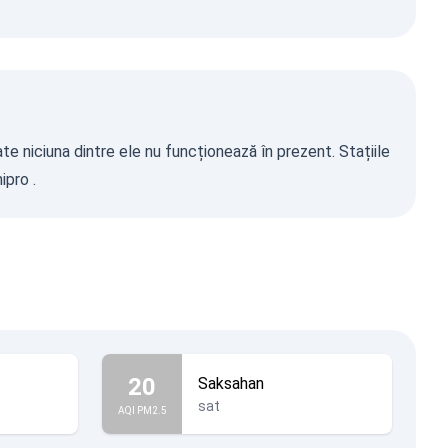
te niciuna dintre ele nu funcționează în prezent. Stațiile
ipro
.
20
Saksahan
sat
AQI PM2.5