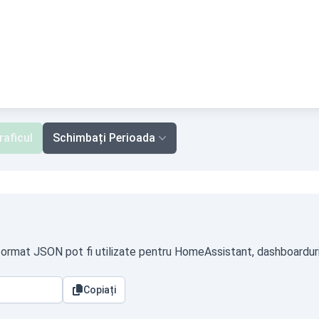
raficul
Schimbați Perioada
 format JSON pot fi utilizate pentru HomeAssistant, dashboarduri p
Copiați