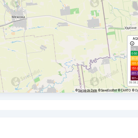
AQ
с/д
0-50
51-1
101-
151-
201-
301+
09.08.
©
Surse de Date
© SaveEcoBot
© CARTO
© O