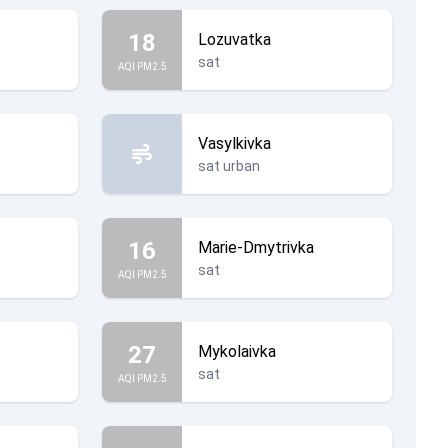
18
Lozuvatka
sat
AQI PM2.5
Vasylkivka
sat urban
16
Marie-Dmytrivka
sat
AQI PM2.5
27
Mykolaivka
sat
AQI PM2.5