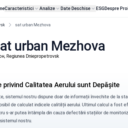
me
Caracteristici
Analize
Date Deschise
ESG
Despre Pro
vsk
sat urban Mezhova
 sat urban Mezhova
н, Regiunea Dniepropetrovsk
 privind Calitatea Aerului sunt Depășite
e, sistemul nostru dispune doar de informații învechite de la sta
sibil de calculat indicele calității aerului. Ultimul calcul a fos
ru s-ar putea întâmpla din cauza defectării stațiilor de monitorizar
 sistemul nostru.