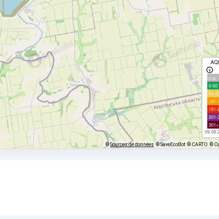
AQ
с/д
0-50
51-1
101-
151-
201-
301+
09.08.
©
Sources de données
© SaveEcoBot
© CARTO
© O