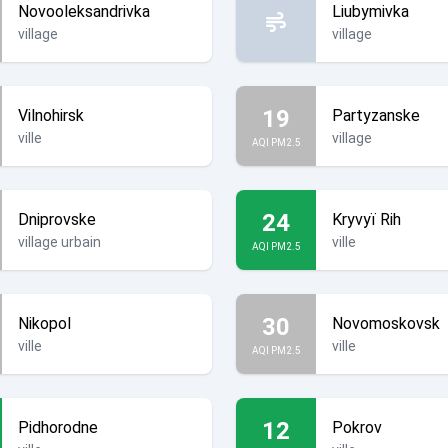
Novooleksandrivka
Liubymivka
village
village
19
Vilnohirsk
Partyzanske
ville
village
AQI PM2.5
24
Dniprovske
Kryvyï Rih
village urbain
ville
AQI PM2.5
30
Nikopol
Novomoskovsk
ville
ville
AQI PM2.5
12
Pidhorodne
Pokrov