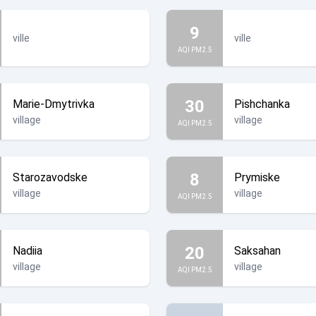
9
ville
ville
AQI PM2.5
30
Marie-Dmytrivka
Pishchanka
village
village
AQI PM2.5
8
Starozavodske
Prymiske
village
village
AQI PM2.5
20
Nadiia
Saksahan
village
village
AQI PM2.5