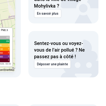
Mohylivka ?
En savoir plus
I PM2.5
107
236
Sentez-vous ou voyez-
7
00
vous de l'air pollué ? Ne
0
150
0
200
passez pas à côté !
0
300
0
2026, 08:00
Déposer une plainte
penStreetMap