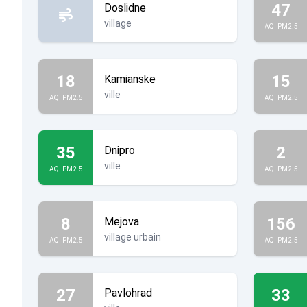
47
Doslidne
village
AQI PM2.5
18
15
Kamianske
ville
AQI PM2.5
AQI PM2.5
35
2
Dnipro
ville
AQI PM2.5
AQI PM2.5
8
156
Mejova
village urbain
AQI PM2.5
AQI PM2.5
27
33
Pavlohrad