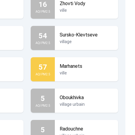
16
Zhovti Vody
ville
AQI PM2.5
54
Sursko-Klevtseve
village
AQI PM2.5
57
Marhanets
ville
AQI PM2.5
5
Oboukhivka
village urbain
AQI PM2.5
5
Radouchne