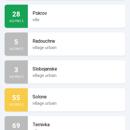
28
Pokrov
ville
AQI PM2.5
5
Radouchne
village urbain
AQI PM2.5
3
Slobojanske
village urbain
AQI PM2.5
55
Solone
village urbain
AQI PM2.5
69
Ternivka