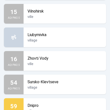
15
Vilnohirsk
ville
AQI PM2.5
Liubymivka
village
16
Zhovti Vody
ville
AQI PM2.5
54
Sursko-Klevtseve
village
AQI PM2.5
59
Dnipro