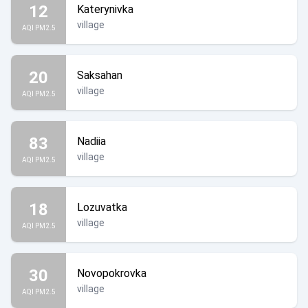
12
Katerynivka
village
AQI PM2.5
20
Saksahan
village
AQI PM2.5
83
Nadiia
village
AQI PM2.5
18
Lozuvatka
village
AQI PM2.5
30
Novopokrovka
village
AQI PM2.5