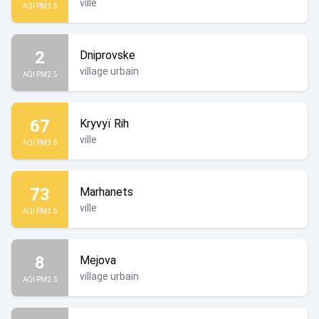
ville
AQI PM2.5
2
Dniprovske
village urbain
AQI PM2.5
67
Kryvyï Rih
ville
AQI PM2.5
73
Marhanets
ville
AQI PM2.5
8
Mejova
village urbain
AQI PM2.5