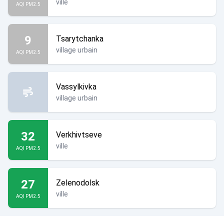
ville
AQI PM2.5
9
Tsarytchanka
village urbain
AQI PM2.5
Vassylkivka
village urbain
32
Verkhivtseve
ville
AQI PM2.5
27
Zelenodolsk
ville
AQI PM2.5