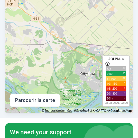
AQI PM2.5
104
с/д
180
0-50
61
51-100
3
101-150
2
151-200
0
201-300
0
301+
Parcourir la carte
08.08.2026, 02:00
©
Sources de données
© SaveEcoBot
© CARTO
© OpenStreetMap
We need your support