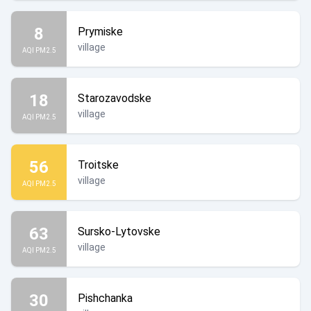
8
Prymiske
village
AQI PM2.5
18
Starozavodske
village
AQI PM2.5
56
Troitske
village
AQI PM2.5
63
Sursko-Lytovske
village
AQI PM2.5
30
Pishchanka