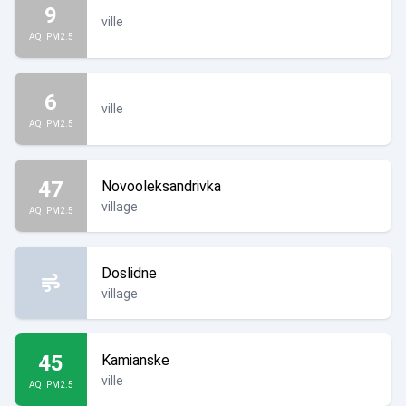
9
ville
AQI PM2.5
6
ville
AQI PM2.5
47
Novooleksandrivka
village
AQI PM2.5
Doslidne
village
45
Kamianske
ville
AQI PM2.5