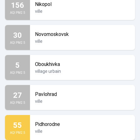
156
Nikopol
ville
AQI PM2.5
30
Novomoskovsk
ville
AQI PM2.5
5
Oboukhivka
village urbain
AQI PM2.5
27
Pavlohrad
ville
AQI PM2.5
55
Pidhorodne
ville
AQI PM2.5