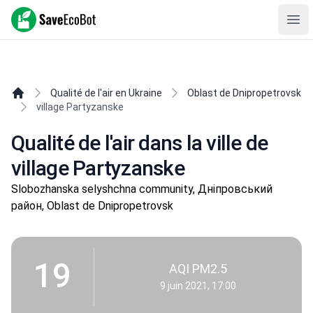
SaveEcoBot
Ope
Qualité de l'air en Ukraine
Oblast de Dnipropetrovsk
village Partyzanske
Qualité de l'air dans la ville de
village Partyzanske
Slobozhanska selyshchna community, Дніпровський
район, Oblast de Dnipropetrovsk
19
AQI PM2.5
9 juin 2021, 17:00