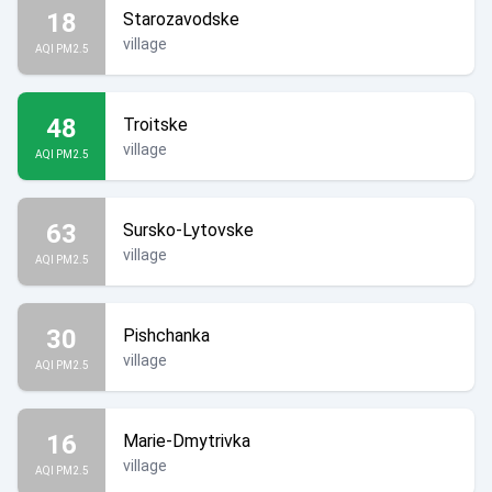
18
Starozavodske
village
AQI PM2.5
48
Troitske
village
AQI PM2.5
63
Sursko-Lytovske
village
AQI PM2.5
30
Pishchanka
village
AQI PM2.5
16
Marie-Dmytrivka
village
AQI PM2.5