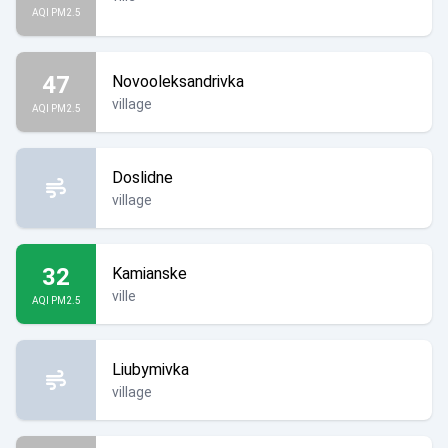
AQI PM2.5
47
Novooleksandrivka
village
AQI PM2.5
Doslidne
village
32
Kamianske
ville
AQI PM2.5
Liubymivka
village