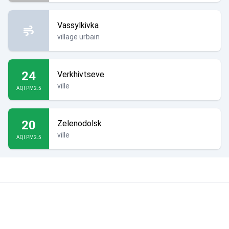
Vassylkivka
village urbain
24
Verkhivtseve
ville
AQI PM2.5
20
Zelenodolsk
ville
AQI PM2.5