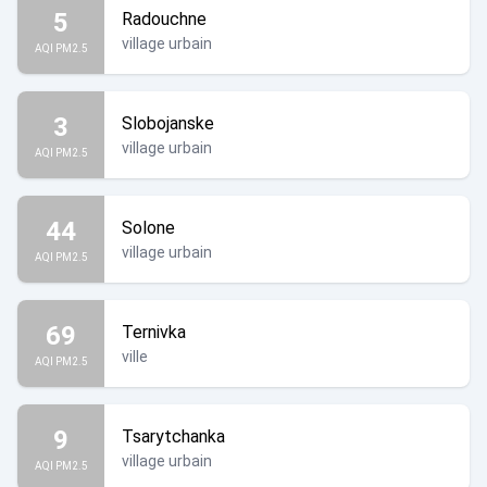
5
Radouchne
village urbain
AQI PM2.5
3
Slobojanske
village urbain
AQI PM2.5
44
Solone
village urbain
AQI PM2.5
69
Ternivka
ville
AQI PM2.5
9
Tsarytchanka
village urbain
AQI PM2.5