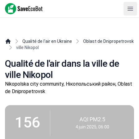
SaveEcoBot
Ope
Qualité de l'air en Ukraine
Oblast de Dnipropetrovsk
ville Nikopol
Qualité de l'air dans la ville de
ville Nikopol
Nikopolska city community, Нікопольський район, Oblast
de Dnipropetrovsk
156
AQI PM2.5
4 juin 2025, 06:00