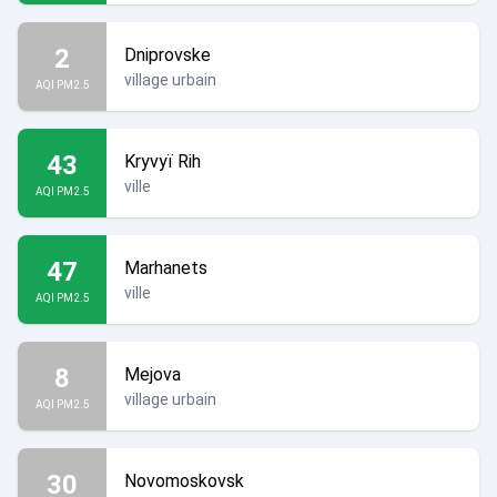
2
Dniprovske
village urbain
AQI PM2.5
43
Kryvyï Rih
ville
AQI PM2.5
47
Marhanets
ville
AQI PM2.5
8
Mejova
village urbain
AQI PM2.5
30
Novomoskovsk