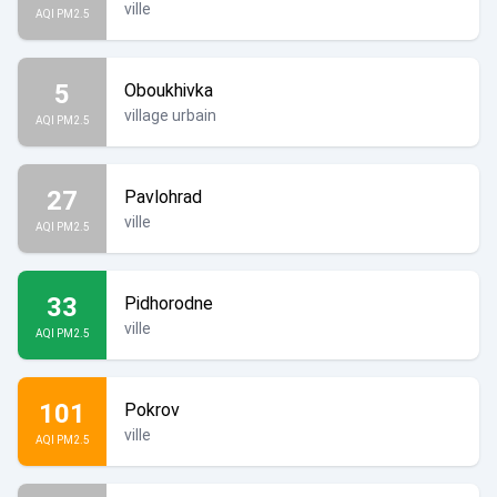
ville
AQI PM2.5
5
Oboukhivka
village urbain
AQI PM2.5
27
Pavlohrad
ville
AQI PM2.5
33
Pidhorodne
ville
AQI PM2.5
101
Pokrov
ville
AQI PM2.5