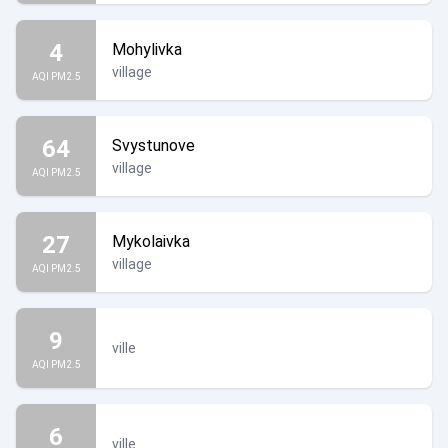
4
Mohylivka
village
AQI PM2.5
64
Svystunove
village
AQI PM2.5
27
Mykolaivka
village
AQI PM2.5
9
ville
AQI PM2.5
6
ville