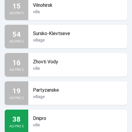
15
Vilnohirsk
ville
AQI PM2.5
54
Sursko-Klevtseve
st l'Ukraine !
village
AQI PM2.5
16
Zhovti Vody
ville
AQI PM2.5
19
Partyzanske
village
AQI PM2.5
38
Dnipro
ville
AQI PM2.5