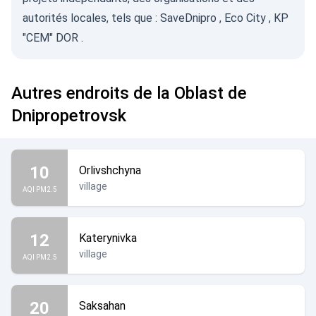
autorités locales, tels que :
SaveDnipro
,
Eco City
,
KP
"CEM" DOR
.
Autres endroits de la Oblast de
Dnipropetrovsk
10
Orlivshchyna
village
AQI PM2.5
12
Katerynivka
village
AQI PM2.5
20
Saksahan