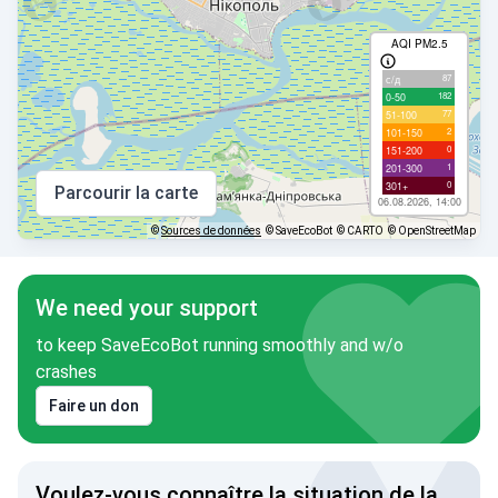
AQI PM2.5
87
с/д
182
0-50
77
51-100
2
101-150
0
151-200
1
201-300
0
301+
Parcourir la carte
06.08.2026, 14:00
©
Sources de données
© SaveEcoBot
© CARTO
© OpenStreetMap
We need your support
to keep SaveEcoBot running smoothly and w/o
crashes
Faire un don
Voulez-vous connaître la situation de la