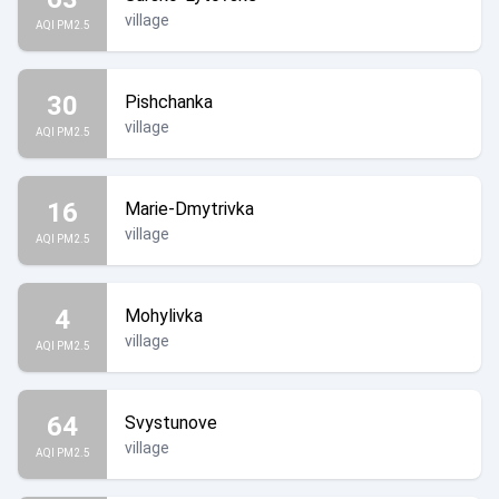
village
AQI PM2.5
30
Pishchanka
village
AQI PM2.5
16
Marie-Dmytrivka
village
AQI PM2.5
4
Mohylivka
village
AQI PM2.5
64
Svystunove
village
AQI PM2.5