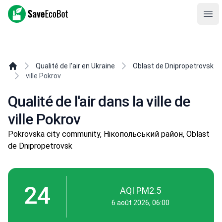
SaveEcoBot
Ope
Qualité de l'air en Ukraine
Oblast de Dnipropetrovsk
ville Pokrov
Qualité de l'air dans la ville de
ville Pokrov
Pokrovska city community, Нікопольський район, Oblast
de Dnipropetrovsk
24
AQI PM2.5
6 août 2026, 06:00