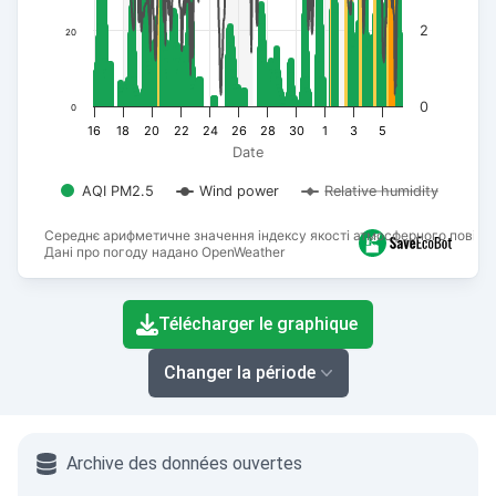
2
20
0
0
16
18
20
22
24
26
28
30
1
3
5
Date
AQI PM2.5
Wind power
Relative humidity
Середнє арифметичне значення індексу якості атмосферного повітря
Дані про погоду надано OpenWeather
End of interactive chart.
Télécharger le graphique
Changer la période
Archive des données ouvertes