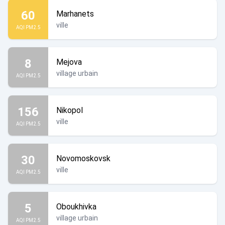
60
Marhanets
ville
AQI PM2.5
8
Mejova
village urbain
AQI PM2.5
156
Nikopol
ville
AQI PM2.5
30
Novomoskovsk
ville
AQI PM2.5
5
Oboukhivka
village urbain
AQI PM2.5