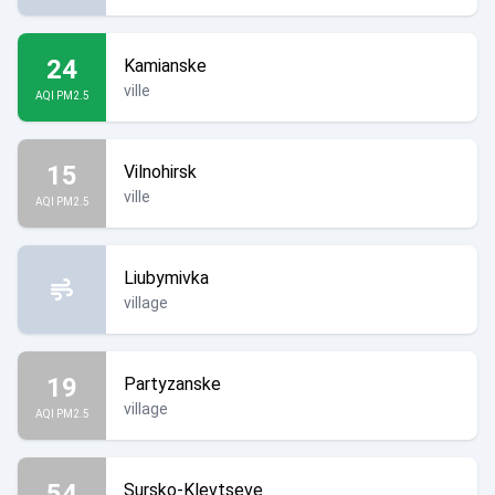
La Crimée
24
Kamianske
ville
AQI PM2.5
15
Vilnohirsk
ville
AQI PM2.5
Liubymivka
village
19
Partyzanske
village
AQI PM2.5
54
Sursko-Klevtseve