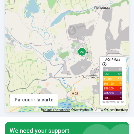
AQI PM2.5
93
с/д
124
0-50
119
51-100
10
101-150
3
151-200
0
201-300
0
301+
Parcourir la carte
06.08.2026, 06:00
©
Sources de données
© SaveEcoBot
© CARTO
© OpenStreetMap
We need your support