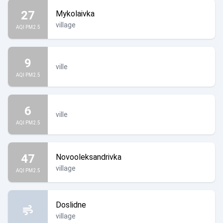
27
Mykolaivka
village
AQI PM2.5
9
ville
AQI PM2.5
6
ville
AQI PM2.5
47
Novooleksandrivka
village
AQI PM2.5
Doslidne
village