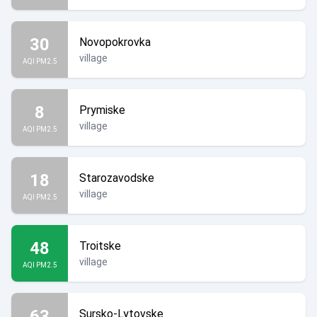
30
Novopokrovka
village
AQI PM2.5
8
Prymiske
village
AQI PM2.5
18
Starozavodske
village
AQI PM2.5
48
Troitske
village
AQI PM2.5
63
Sursko-Lytovske