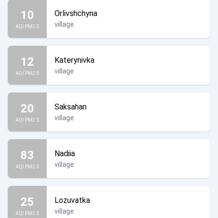
10
Orlivshchyna
village
AQI PM2.5
12
Katerynivka
village
AQI PM2.5
20
Saksahan
village
AQI PM2.5
83
Nadiia
village
AQI PM2.5
25
Lozuvatka
village
AQI PM2.5