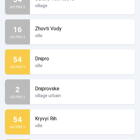
village
AQI PM2.5
16
Zhovti Vody
ville
AQI PM2.5
54
Dnipro
ville
AQI PM2.5
2
Dniprovske
village urbain
AQI PM2.5
54
Kryvyï Rih
ville
AQI PM2.5