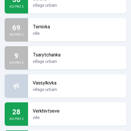
village urbain
AQI PM2.5
69
Ternivka
ville
AQI PM2.5
9
Tsarytchanka
village urbain
AQI PM2.5
Vassylkivka
village urbain
28
Verkhivtseve
ville
AQI PM2.5