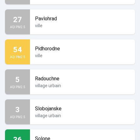
27
Pavlohrad
ville
AQI PM2.5
54
Pidhorodne
ville
AQI PM2.5
5
Radouchne
village urbain
AQI PM2.5
3
Slobojanske
village urbain
AQI PM2.5
36
Solone