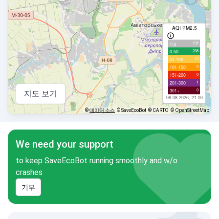
AQI PM2.5
101
с/д
238
0-50
10
51-100
0
101-150
0
151-200
1
201-300
0
301+
지도 보기
08.08.2026, 21:00
©
데이터 소스
© SaveEcoBot
© CARTO
© OpenStreetMap
We need your support
to keep SaveEcoBot running smoothly and w/o
crashes
기부