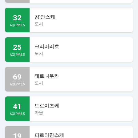
32
캄’얀스케
도시
AQI PM2.5
25
크리비리흐
도시
AQI PM2.5
69
테르니우카
도시
AQI PM2.5
41
트로이츠케
마을
AQI PM2.5
19
파르티잔스케