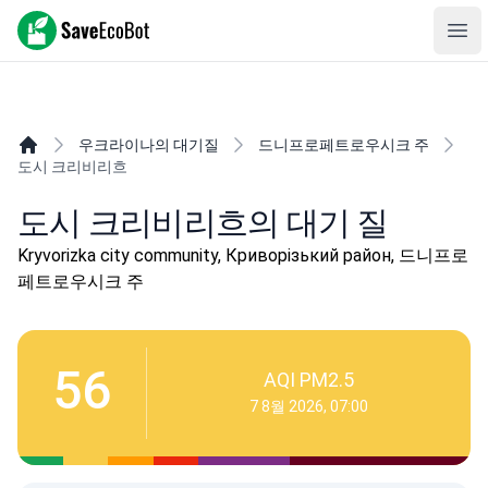
SaveEcoBot
Ope
우크라이나의 대기질
드니프로페트로우시크 주
도시 크리비리흐
도시 크리비리흐의 대기 질
Kryvorizka city community, Криворізький район, 드니프로
페트로우시크 주
56
AQI PM2.5
7 8월 2026, 07:00