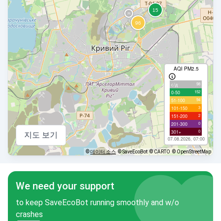
AQI PM2.5
98
с/д
152
0-50
94
51-100
3
101-150
2
151-200
0
201-300
0
301+
지도 보기
07.08.2026, 07:00
©
데이터 소스
© SaveEcoBot
© CARTO
© OpenStreetMap
We need your support
to keep SaveEcoBot running smoothly and w/o
crashes