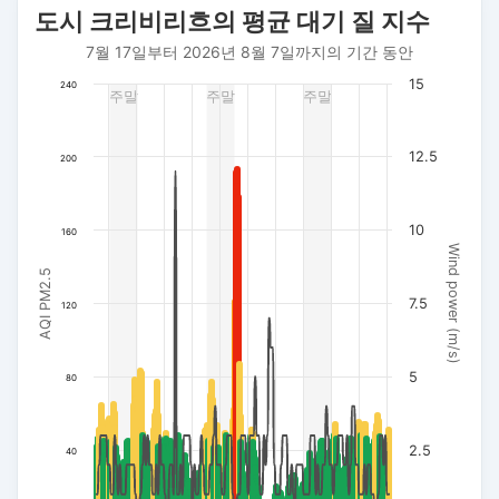
도시 크리비리흐의 평균 대기 질 지수
Combination chart with 3 data series.
7월 17일부터 2026년 8월 7일까지의 기간 동안
7월 17일부터 2026년 8월 7일까지의 기간 동안
The chart has 1 X axis displaying 날짜. Data ranges from 202
15
240
주말
주말
주말
The chart has 3 Y axes displaying AQI PM2.5, Wind power (m/s
12.5
200
10
160
Wind power (m/s)
AQI PM2.5
7.5
120
5
80
2.5
40