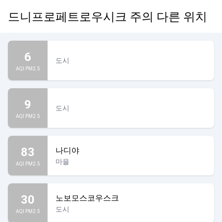
드니프로페트로우시크 주의 다른 위치
6
도시
AQI PM2.5
9
도시
AQI PM2.5
83
나디야
마을
AQI PM2.5
30
노보모스코우스크
도시
AQI PM2.5