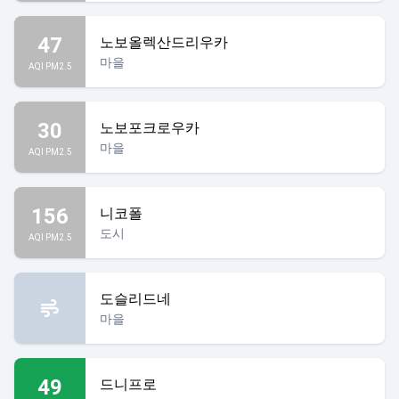
47
노보올렉산드리우카
마을
AQI PM2.5
30
노보포크로우카
마을
AQI PM2.5
156
니코폴
도시
AQI PM2.5
도슬리드네
마을
49
드니프로