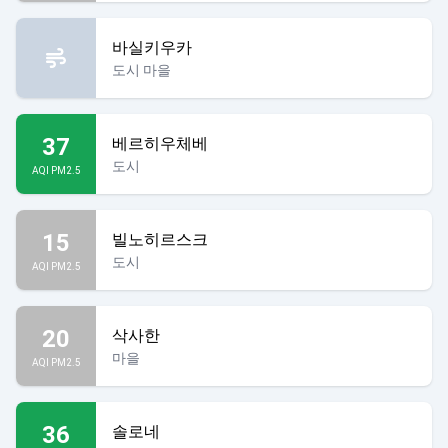
바실키우카
도시 마을
37
베르히우체베
도시
AQI PM2.5
15
빌노히르스크
도시
AQI PM2.5
20
삭사한
마을
AQI PM2.5
36
솔로네