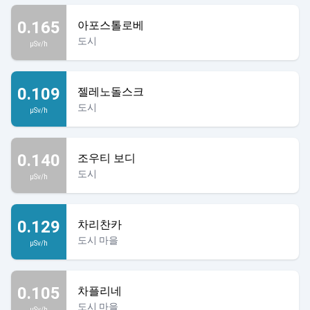
0.165
아포스톨로베
도시
µSv/h
0.109
젤레노돌스크
도시
µSv/h
0.140
조우티 보디
도시
µSv/h
0.129
차리찬카
도시 마을
µSv/h
0.105
차플리네
도시 마을
µSv/h