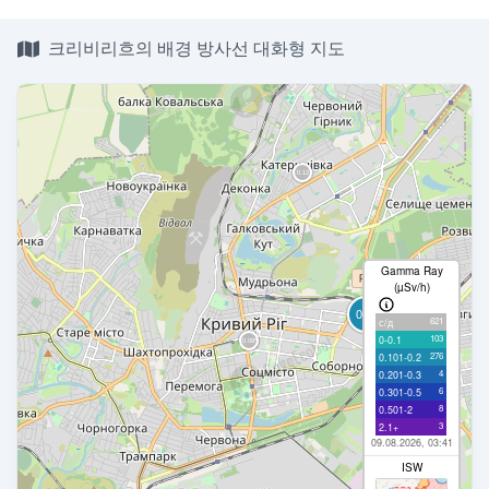
크리비리흐의 배경 방사선 대화형 지도
Gamma Ray
(µSv/h)
621
с/д
103
0-0.1
276
0.101-0.2
4
0.201-0.3
6
0.301-0.5
8
0.501-2
3
2.1+
09.08.2026, 03:41
ISW