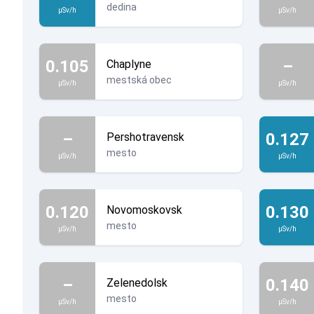
dedina
µSv/h
µSv/h
0.105
–
Chaplyne
mestská obec
µSv/h
µSv/h
–
0.127
Pershotravensk
mesto
µSv/h
µSv/h
0.120
0.130
Novomoskovsk
mesto
µSv/h
µSv/h
–
0.140
Zelenedolsk
mesto
µSv/h
µSv/h