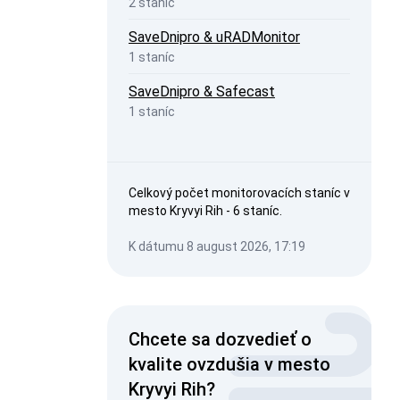
2 staníc
SaveDnipro & uRADMonitor
1 staníc
SaveDnipro & Safecast
1 staníc
Celkový počet monitorovacích staníc v
mesto Kryvyi Rih - 6 staníc.
K dátumu 8 august 2026, 17:19
Chcete sa dozvedieť o
kvalite ovzdušia v mesto
Kryvyi Rih?