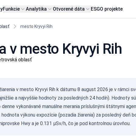
my
Funkcie
Analytika
Otvorené dáta
ESG
O projekte
blasť
mesto Kryvyi Rih
a v mesto Kryvyi Rih
trovská oblasť
žiarenia v mesto Kryvyi Rih k dátumu
8 august 2026
je v rámci s
ajnižšie a najvyššie hodnoty za posledných 24 hodín). Hodnoty s
o denne vykonávané manuálne merania príslušnými štátnymi agen
a hodnota výkonu expozície (pozadia žiarenia) za posledný deň b
niprovske Hwy a je 0.131 µSv/h, čo je pod kontrolnou úrovňou.
Gam