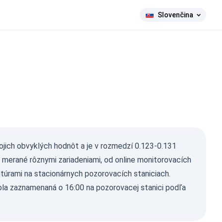
Slovenčina
vojich obvyklých hodnôt a je v rozmedzí 0.123-0.131
ú merané rôznymi zariadeniami, od online monitorovacích
túrami na stacionárnych pozorovacích staniciach.
ola zaznamenaná o 16:00 na pozorovacej stanici podľa
ma Ray