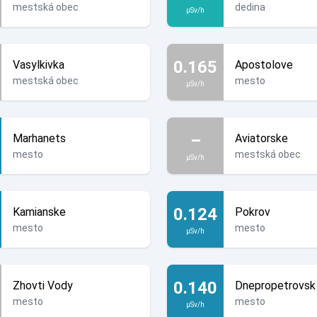
mestská obec
dedina
µSv/h
0.165
Vasylkivka
Apostolove
mestská obec
mesto
µSv/h
–
Marhanets
Aviatorske
mesto
mestská obec
µSv/h
0.124
Kamianske
Pokrov
mesto
mesto
µSv/h
0.140
Zhovti Vody
Dnepropetrovsk
mesto
mesto
µSv/h