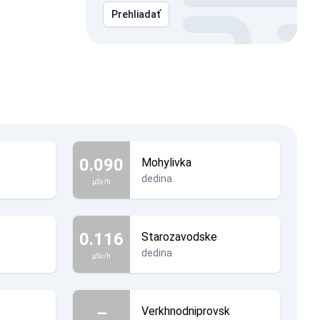
Prehliadať
0.090
Mohylivka
dedina
µSv/h
0.116
Starozavodske
dedina
µSv/h
–
Verkhnodniprovsk