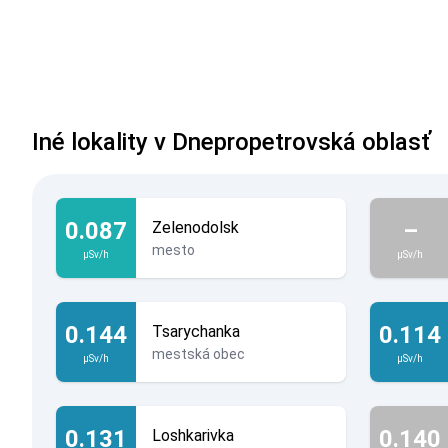
Iné lokality v Dnepropetrovská oblasť
0.087
–
Zelenodolsk
mesto
µSv/h
µSv/h
0.144
0.114
Tsarychanka
mestská obec
µSv/h
µSv/h
0.131
0.140
Loshkarivka