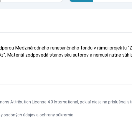
odporou Medzinárodného renesančného fondu v rámci projektu "Z
lýz". Materiál zodpovedá stanovisku autorov a nemusí nutne sú
ons Attribution License 4.0 International
, pokiaľ nie je na príslušnej 
y osobných údajov a ochrany súkromia