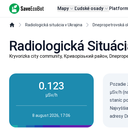
SaveEcoBot
Mapy
Ľudské osady
Platfor
Radiologická situácia v Ukrajina
Dnepropetrovská o
Radiologická Situáci
Kryvorizka city community, Криворізький район, Dneprope
0.123
Pozadie 
µSv/h (n
µSv/h
staníc p
Najvyšši
8 august 2026, 17:06
adresy D