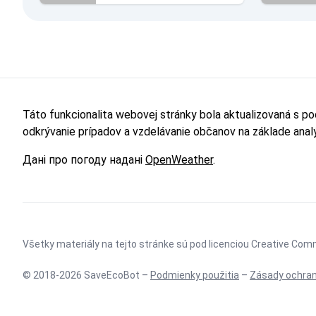
Táto funkcionalita webovej stránky bola aktualizovaná s p
odkrývanie prípadov a vzdelávanie občanov na základe ana
Дані про погоду надані
OpenWeather
.
Všetky materiály na tejto stránke sú pod licenciou
Creative Comm
© 2018-2026 SaveEcoBot –
Podmienky použitia
–
Zásady ochran