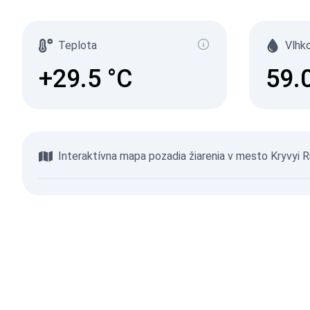
Teplota
Vlhk
+29.5
°C
59.
Interaktívna mapa pozadia žiarenia v mesto Kryvyi R
Prehliadať mapu