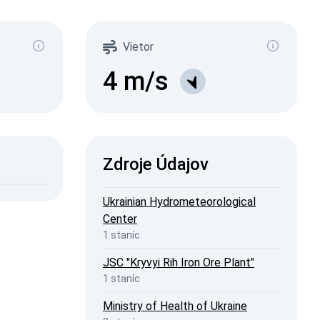
µSv/h)
590
109
Vietor
280
1-0.2
9
1-0.3
4
m/s
11
1-0.5
14
1-2
8
2026, 17:17
ISW
Zdroje Údajov
2026, 20:44
penStreetMap
Ukrainian Hydrometeorological
Center
1 staníc
JSC "Kryvyi Rih Iron Ore Plant"
1 staníc
Ministry of Health of Ukraine