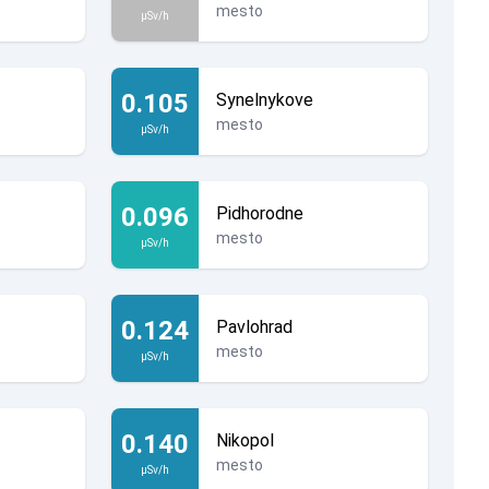
mesto
µSv/h
0.105
Synelnykove
mesto
µSv/h
0.096
Pidhorodne
mesto
µSv/h
0.124
Pavlohrad
mesto
µSv/h
0.140
Nikopol
mesto
µSv/h