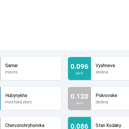
0.096
Samar
Vyshneve
mesto
dedina
µSv/h
0.120
Hubynykha
Pokrovske
mestská obec
dedina
µSv/h
0.086
Chervonohryhorivka
Stari Kodaky