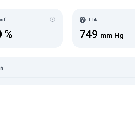
(
с/д
0-0.1
osť
Tlak
0.10
0.20
0
%
749
0.30
mm Hg
0.50
2.1+
08.08.
ih
07.08.
©
Nepreverené údaje
©
Zdroje údajov
© SaveEcoBot
© CARTO
© O