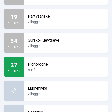
19
Partyzanske
villaggio
AQI PM2.5
54
Sursko-Klevtseve
villaggio
AQI PM2.5
27
Pidhorodne
città
AQI PM2.5
Liubymivka
villaggio