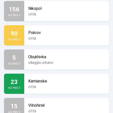
156
Nikopol
città
AQI PM2.5
90
Pokrov
città
AQI PM2.5
5
Obukhivka
villaggio urbano
AQI PM2.5
23
Kamianske
città
AQI PM2.5
15
Vilnohirsk
città
AQI PM2.5