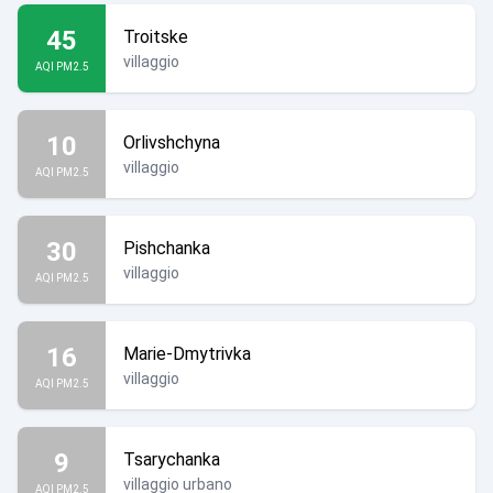
45
Troitske
villaggio
AQI PM2.5
10
Orlivshchyna
villaggio
AQI PM2.5
30
Pishchanka
villaggio
AQI PM2.5
16
Marie-Dmytrivka
villaggio
AQI PM2.5
9
Tsarychanka
villaggio urbano
AQI PM2.5