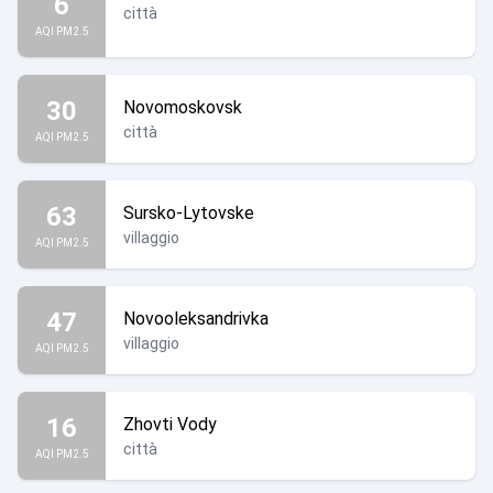
6
città
AQI PM2.5
30
Novomoskovsk
città
AQI PM2.5
63
Sursko-Lytovske
villaggio
AQI PM2.5
47
Novooleksandrivka
villaggio
AQI PM2.5
16
Zhovti Vody
città
AQI PM2.5