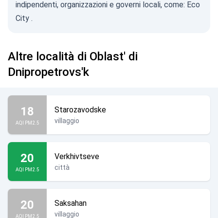
indipendenti, organizzazioni e governi locali, come:
Eco
City
.
Altre località di Oblast' di
Dnipropetrovs'k
18
Starozavodske
villaggio
AQI PM2.5
20
Verkhivtseve
città
AQI PM2.5
20
Saksahan
villaggio
AQI PM2.5