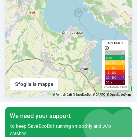
AQI PM2.5
78
с/д
200
0-50
70
51-100
0
101-150
0
151-200
1
201-300
0
301+
Sfoglia la mappa
07.08.2026, 14:00
©
Fonti di Dati
© SaveEcoBot
© CARTO
© OpenStreetMap
We need your support
to keep SaveEcoBot running smoothly and w/o
crashes