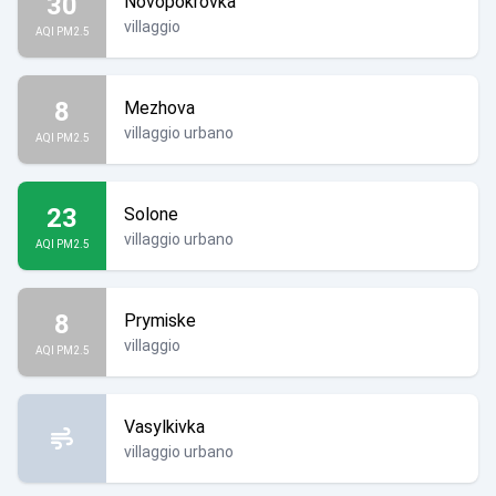
30
Novopokrovka
villaggio
AQI PM2.5
8
Mezhova
villaggio urbano
AQI PM2.5
23
Solone
villaggio urbano
AQI PM2.5
8
Prymiske
villaggio
AQI PM2.5
Vasylkivka
villaggio urbano