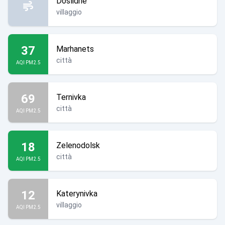
Doslidne
villaggio
37
Marhanets
città
AQI PM2.5
69
Ternivka
città
AQI PM2.5
18
Zelenodolsk
città
AQI PM2.5
12
Katerynivka
villaggio
AQI PM2.5