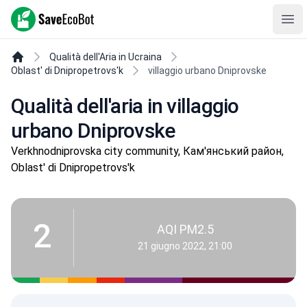
SaveEcoBot
Ope
Qualità dell'Aria in Ucraina
Oblast' di Dnipropetrovs'k
villaggio urbano Dniprovske
Qualità dell'aria in villaggio
urbano Dniprovske
Verkhnodniprovska city community, Кам'янський район,
Oblast' di Dnipropetrovs'k
2
AQI PM2.5
21 giugno 2022, 21:00