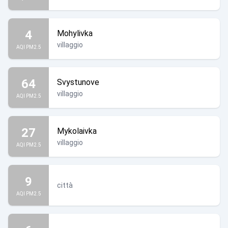
4
Mohylivka
villaggio
AQI PM2.5
64
Svystunove
villaggio
AQI PM2.5
27
Mykolaivka
villaggio
AQI PM2.5
9
città
AQI PM2.5