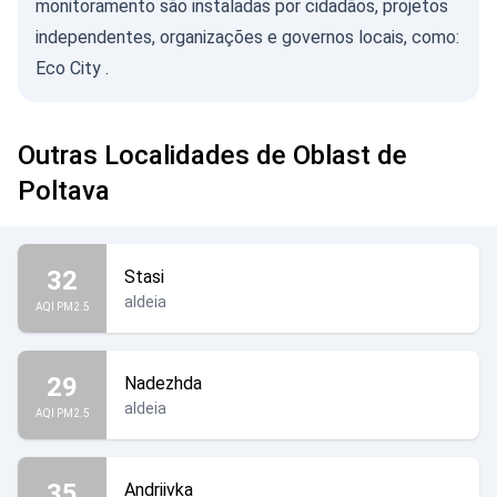
monitoramento são instaladas por cidadãos, projetos
independentes, organizações e governos locais, como:
Eco City
.
Outras Localidades de Oblast de
Poltava
32
Stasi
aldeia
AQI PM2.5
29
Nadezhda
aldeia
AQI PM2.5
35
Andriivka