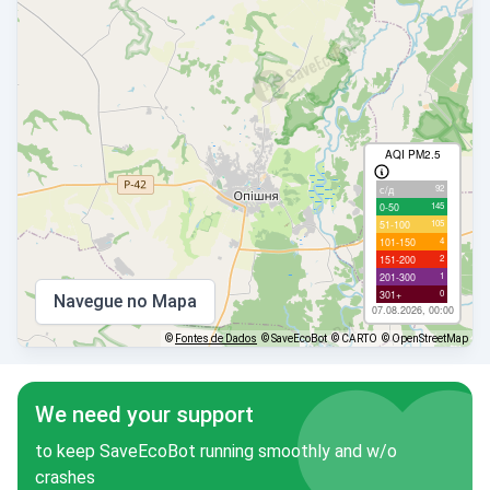
AQI PM2.5
92
с/д
145
0-50
105
51-100
4
101-150
2
151-200
1
201-300
0
301+
Navegue no Mapa
07.08.2026, 00:00
©
Fontes de Dados
© SaveEcoBot
© CARTO
© OpenStreetMap
We need your support
to keep SaveEcoBot running smoothly and w/o
crashes