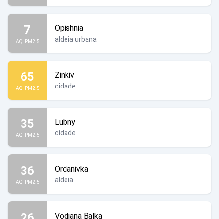
7
Opishnia
aldeia urbana
AQI PM2.5
65
Zinkiv
cidade
AQI PM2.5
35
Lubny
cidade
AQI PM2.5
36
Ordanivka
aldeia
AQI PM2.5
26
Vodiana Balka