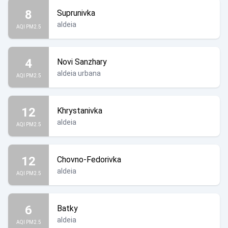
8
Suprunivka
aldeia
AQI PM2.5
4
Novi Sanzhary
aldeia urbana
AQI PM2.5
12
Khrystanivka
aldeia
AQI PM2.5
12
Chovno-Fedorivka
aldeia
AQI PM2.5
6
Batky
aldeia
AQI PM2.5