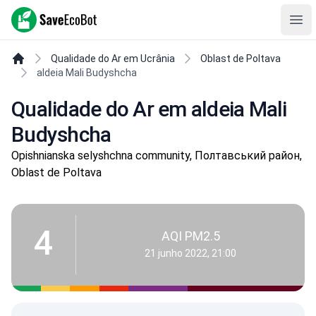
SaveEcoBot
Ope
Qualidade do Ar em Ucrânia
Oblast de Poltava
aldeia Mali Budyshcha
Qualidade do Ar em aldeia Mali
Budyshcha
Opishnianska selyshchna community, Полтавський район,
Oblast de Poltava
4
AQI PM2.5
21 junho 2022, 21:00