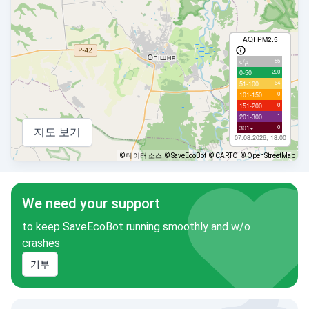
AQI PM2.5
85
с/д
200
0-50
64
51-100
0
101-150
0
151-200
1
201-300
0
301+
지도 보기
07.08.2026, 18:00
©
데이터 소스
© SaveEcoBot
© CARTO
© OpenStreetMap
We need your support
to keep SaveEcoBot running smoothly and w/o
crashes
기부