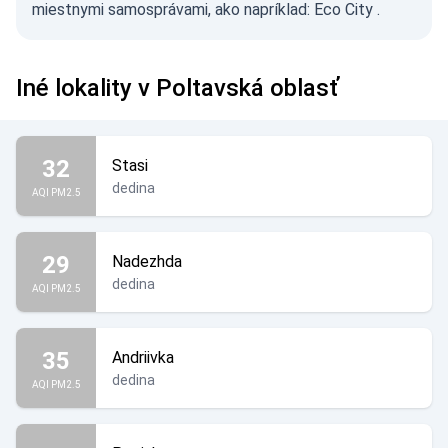
miestnymi samosprávami, ako napríklad:
Eco City
.
Iné lokality v Poltavská oblasť
32
Stasi
dedina
AQI PM2.5
29
Nadezhda
dedina
AQI PM2.5
35
Andriivka
dedina
AQI PM2.5