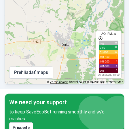
AQI PM2.5
88
с/д
194
0-50
66
51-100
0
101-150
0
151-200
1
201-300
0
301+
Prehliadať mapu
06.08.2026, 18:00
©
Zdroje údajov
© SaveEcoBot
© CARTO
© OpenStreetMap
We need your support
to keep SaveEcoBot running smoothly and w/o
crashes
Prispejte