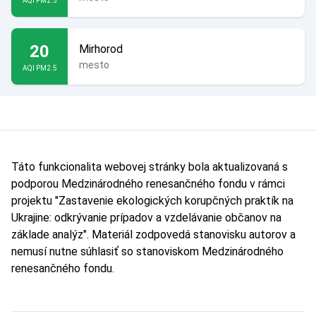
AQI PM2.5
20
Mirhorod
mesto
AQI PM2.5
Táto funkcionalita webovej stránky bola aktualizovaná s
podporou Medzinárodného renesančného fondu v rámci
projektu "Zastavenie ekologických korupčných praktík na
Ukrajine: odkrývanie prípadov a vzdelávanie občanov na
základe analýz". Materiál zodpovedá stanovisku autorov a
nemusí nutne súhlasiť so stanoviskom Medzinárodného
renesančného fondu.