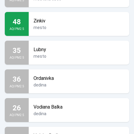
AQI PM2.5
48
Zinkiv
mesto
AQI PM2.5
35
Lubny
mesto
AQI PM2.5
36
Ordanivka
dedina
AQI PM2.5
26
Vodiana Balka
dedina
AQI PM2.5