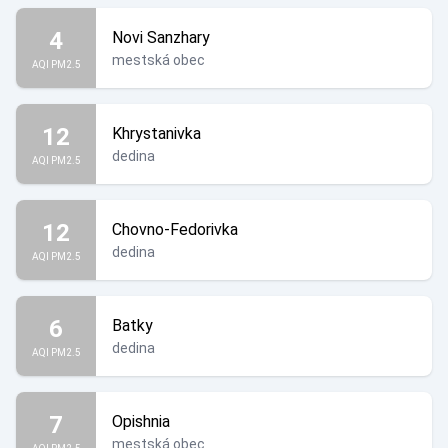
4
Novi Sanzhary
mestská obec
AQI PM2.5
12
Khrystanivka
dedina
AQI PM2.5
12
Chovno-Fedorivka
dedina
AQI PM2.5
6
Batky
dedina
AQI PM2.5
7
Opishnia
mestská obec