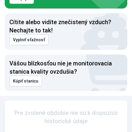
Cítite alebo vidíte znečistený vzduch?
Nechajte to tak!
Vyplniť sťažnosť
Vášou blízkosťou nie je monitorovacia
stanica kvality ovzdušia?
Kúpiť stanicu
Pre zvolené obdobie nie sú k dispozícii
historické údaje