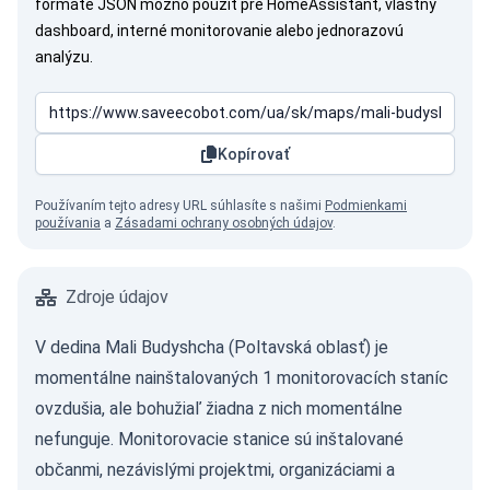
formáte JSON možno použiť pre HomeAssistant, vlastný
dashboard, interné monitorovanie alebo jednorazovú
analýzu.
Kopírovať
Používaním tejto adresy URL súhlasíte s našimi
Podmienkami
používania
a
Zásadami ochrany osobných údajov
.
Zdroje údajov
V dedina Mali Budyshcha (Poltavská oblasť) je
momentálne nainštalovaných 1 monitorovacích staníc
ovzdušia, ale bohužiaľ žiadna z nich momentálne
nefunguje. Monitorovacie stanice sú inštalované
občanmi, nezávislými projektmi, organizáciami a