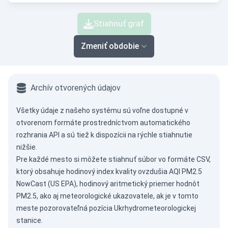
Stiahnuť graf
Zmeniť obdobie
Archív otvorených údajov
Všetky údaje z našeho systému sú voľne dostupné v
otvorenom formáte prostredníctvom
automatického
rozhrania API
a sú tiež k dispozícii na rýchle stiahnutie
nižšie.
Pre každé mesto si môžete stiahnuť súbor vo formáte CSV,
ktorý obsahuje hodinový index kvality ovzdušia AQI PM2.5
NowCast (US EPA), hodinový aritmetický priemer hodnôt
PM2.5, ako aj meteorologické ukazovatele, ak je v tomto
meste pozorovateľná pozícia Ukrhydrometeorologickej
stanice.