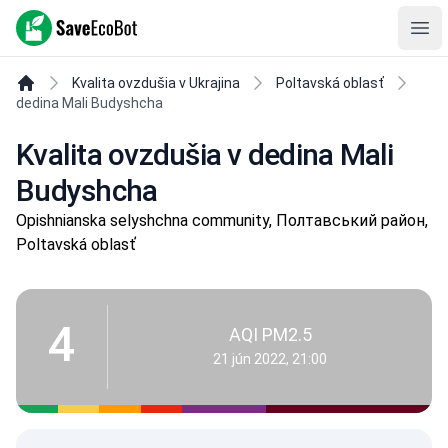
SaveEcoBot
Ope
Kvalita ovzdušia v Ukrajina
Poltavská oblasť
dedina Mali Budyshcha
Kvalita ovzdušia v dedina Mali
Budyshcha
Opishnianska selyshchna community, Полтавський район,
Poltavská oblasť
4
AQI PM2.5
21 jún 2022, 21:00