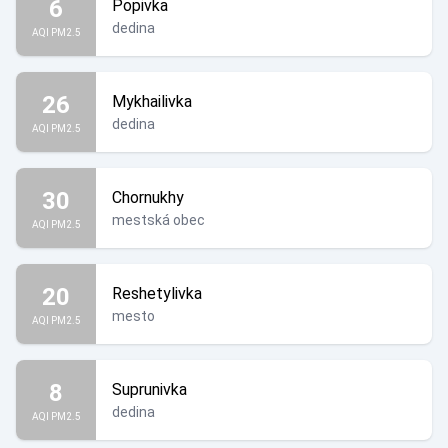
6
Popivka
dedina
AQI PM2.5
26
Mykhailivka
dedina
AQI PM2.5
30
Chornukhy
mestská obec
AQI PM2.5
20
Reshetylivka
mesto
AQI PM2.5
8
Suprunivka
dedina
AQI PM2.5