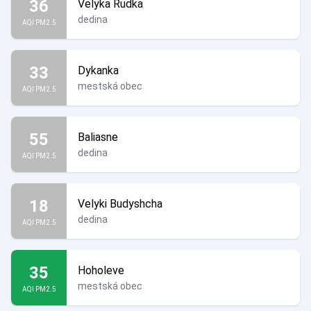
36
Velyka Rudka
dedina
AQI PM2.5
33
Dykanka
mestská obec
AQI PM2.5
55
Baliasne
dedina
AQI PM2.5
18
Velyki Budyshcha
dedina
AQI PM2.5
35
Hoholeve
mestská obec
AQI PM2.5