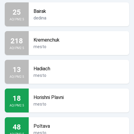
25
Bairak
dedina
AQI PM2.5
218
Kremenchuk
mesto
AQI PM2.5
13
Hadiach
mesto
AQI PM2.5
18
Horishni Plavni
mesto
AQI PM2.5
48
Poltava
mesto