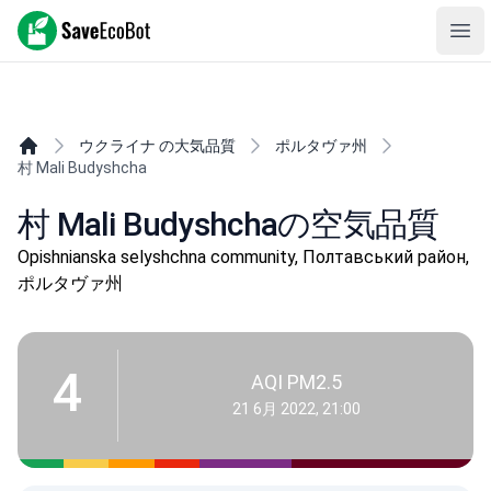
SaveEcoBot
Ope
ウクライナ の大気品質
ポルタヴァ州
村 Mali Budyshcha
村 Mali Budyshchaの空気品質
Opishnianska selyshchna community, Полтавський район,
ポルタヴァ州
4
AQI PM2.5
21 6月 2022, 21:00