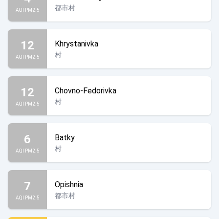
都市村
AQI PM2.5
12
Khrystanivka
村
AQI PM2.5
12
Chovno-Fedorivka
村
AQI PM2.5
6
Batky
村
AQI PM2.5
7
Opishnia
都市村
AQI PM2.5