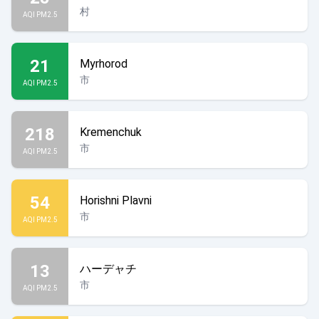
村
AQI PM2.5
21
Myrhorod
市
AQI PM2.5
218
Kremenchuk
市
AQI PM2.5
54
Horishni Plavni
市
AQI PM2.5
13
ハーデャチ
市
AQI PM2.5