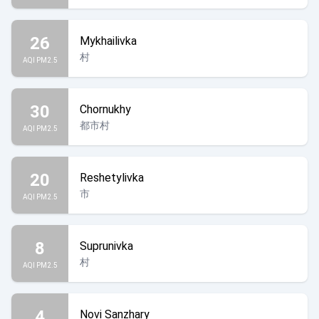
26
Mykhailivka
村
AQI PM2.5
30
Chornukhy
都市村
AQI PM2.5
20
Reshetylivka
市
AQI PM2.5
8
Suprunivka
村
AQI PM2.5
4
Novi Sanzhary