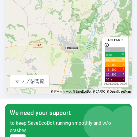
AQI PM2.5
100
с/д
182
0-50
62
51-100
4
101-150
1
151-200
1
201-300
0
301+
マップを閲覧
08.08.2026, 00:00
©
データソース
© SaveEcoBot
© CARTO
© OpenStreetMap
We need your support
to keep SaveEcoBot running smoothly and w/o
crashes