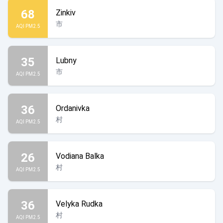
68
Zinkiv
市
AQI PM2.5
35
Lubny
市
AQI PM2.5
36
Ordanivka
村
AQI PM2.5
26
Vodiana Balka
村
AQI PM2.5
36
Velyka Rudka
村
AQI PM2.5