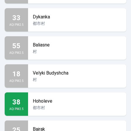
33
Dykanka
都市村
AQI PM2.5
55
Baliasne
村
AQI PM2.5
18
Velyki Budyshcha
村
AQI PM2.5
38
Hoholeve
都市村
AQI PM2.5
25
Bairak