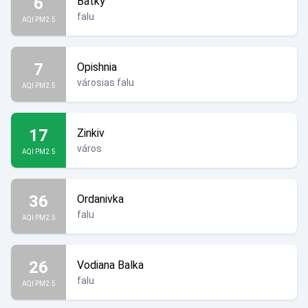
6
Batky
falu
AQI PM2.5
7
Opishnia
városias falu
AQI PM2.5
17
Zinkiv
város
AQI PM2.5
36
Ordanivka
falu
AQI PM2.5
26
Vodiana Balka
falu
AQI PM2.5