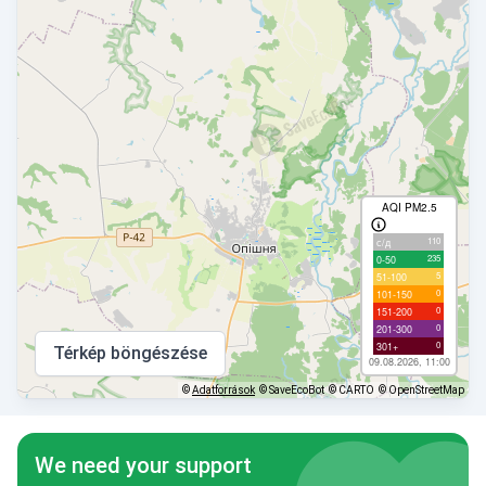
AQI PM2.5
110
с/д
235
0-50
5
51-100
0
101-150
0
151-200
0
201-300
0
301+
Térkép böngészése
09.08.2026, 11:00
©
Adatforrások
© SaveEcoBot
© CARTO
© OpenStreetMap
We need your support