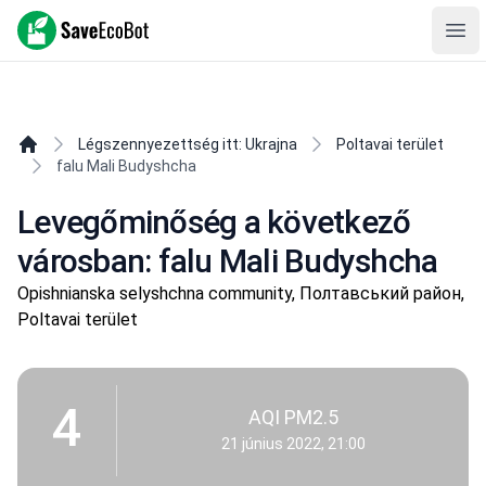
SaveEcoBot
Ope
Légszennyezettség itt: Ukrajna
Poltavai terület
falu Mali Budyshcha
Levegőminőség a következő
városban: falu Mali Budyshcha
Opishnianska selyshchna community, Полтавський район,
Poltavai terület
4
AQI PM2.5
21 június 2022, 21:00