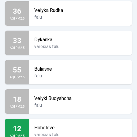
36
Velyka Rudka
falu
AQI PM2.5
33
Dykanka
városias falu
AQI PM2.5
55
Baliasne
falu
AQI PM2.5
18
Velyki Budyshcha
falu
AQI PM2.5
12
Hoholeve
városias falu
AQI PM2.5