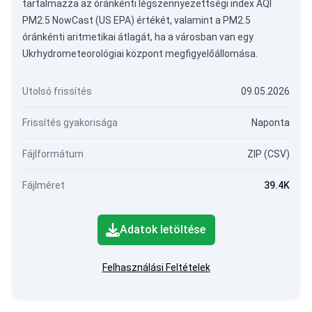
tartalmazza az óránkénti légszennyezettségi index AQI
PM2.5 NowCast (US EPA) értékét, valamint a PM2.5
óránkénti aritmetikai átlagát, ha a városban van egy
Ukrhydrometeorológiai központ megfigyelőállomása.
Utolsó frissítés
09.05.2026
Frissítés gyakorisága
Naponta
Fájlformátum
ZIP (CSV)
Fájlméret
39.4K
Adatok letöltése
Felhasználási Feltételek