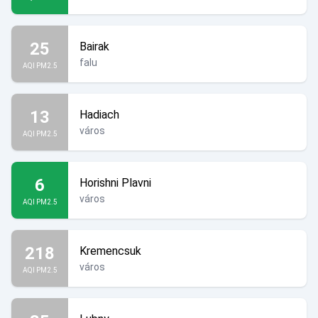
25
Bairak
falu
AQI PM2.5
13
Hadiach
város
AQI PM2.5
6
Horishni Plavni
város
AQI PM2.5
218
Kremencsuk
város
AQI PM2.5