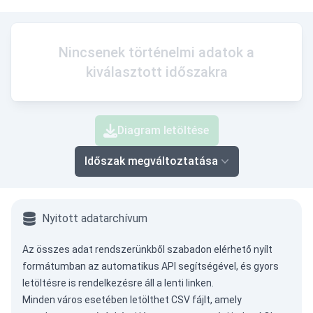
Nincsenek történelmi adatok a
kiválasztott időszakra
Diagram letöltése
Időszak megváltoztatása
Nyitott adatarchívum
Az összes adat rendszerünkből szabadon elérhető nyílt
formátumban az
automatikus API
segítségével, és gyors
letöltésre is rendelkezésre áll a lenti linken.
Minden város esetében letölthet CSV fájlt, amely