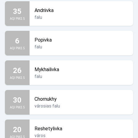
35
Andriivka
falu
AQI PM2.5
6
Popivka
falu
AQI PM2.5
26
Mykhailivka
falu
AQI PM2.5
30
Chornukhy
városias falu
AQI PM2.5
20
Reshetylivka
város
AQI PM2.5