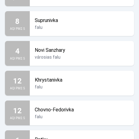
8
Suprunivka
falu
AQI PM2.5
4
Novi Sanzhary
városias falu
AQI PM2.5
12
Khrystanivka
falu
AQI PM2.5
12
Chovno-Fedorivka
falu
AQI PM2.5