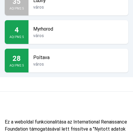
35
Lubny
város
AQI PM2.5
4
Myrhorod
város
AQI PM2.5
28
Poltava
város
AQI PM2.5
Ez a weboldal funkcionalitása az International Renaissance
Foundation támogatásával lett frissítve a "Nyitott adatok