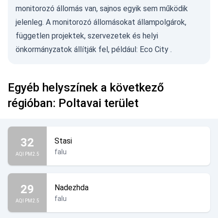
monitorozó állomás van, sajnos egyik sem működik
jelenleg. A monitorozó állomásokat állampolgárok,
független projektek, szervezetek és helyi
önkormányzatok állítják fel, például:
Eco City
.
Egyéb helyszínek a következő
régióban: Poltavai terület
32
Stasi
falu
AQI PM2.5
29
Nadezhda
falu
AQI PM2.5