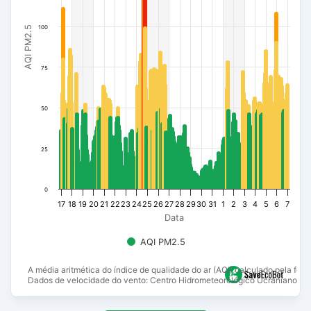
100
AQI PM2.5
75
50
25
0
17
18
19
20
21
22
23
24
25
26
27
28
29
30
31
1
2
3
4
5
6
7
Data
AQI PM2.5
A média aritmética do índice de qualidade do ar (AQI) calculado pela fór
Dados de velocidade do vento: Centro Hidrometeorológico Ucraniano.
End of interactive chart.