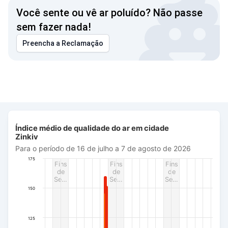
Você sente ou vê ar poluído? Não passe
sem fazer nada!
Preencha a Reclamação
Índice médio de qualidade do ar em cidade Zinkiv
Índice médio de qualidade do ar em cidade
Bar chart with 487 bars.
Zinkiv
Para o período de 16 de julho a 7 de agosto de 2026
Para o período de 16 de julho a 7 de agosto de 2026
The chart has 1 X axis displaying Data. Data ranges from 20
175
Fins
Fins
Fins
The chart has 1 Y axis displaying AQI PM2.5. Data ranges fro
de
de
de
Se…
Se…
Se…
150
125