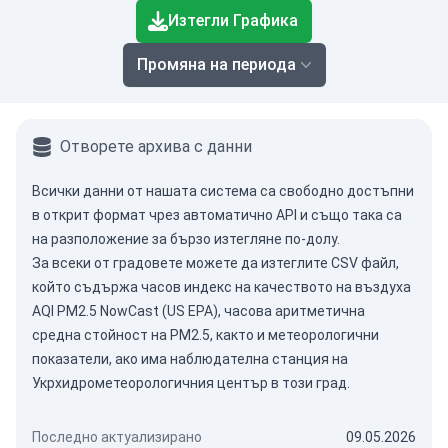
Изтегли Графика
Промяна на периода
Отворете архива с данни
Всички данни от нашата система са свободно достъпни
в открит формат чрез
автоматично API
и също така са
на разположение за бързо изтегляне по-долу.
За всеки от градовете можете да изтеглите CSV файл,
който съдържа часов индекс на качеството на въздуха
AQI PM2.5 NowCast (US EPA), часова аритметична
средна стойност на PM2.5, както и метеорологични
показатели, ако има наблюдателна станция на
Укрхидрометеорологичния център в този град.
Последно актуализирано
09.05.2026