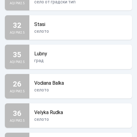
село от градски тип
AQI PM2.5
32
Stasi
селото
AQI PM2.5
35
Lubny
град
AQI PM2.5
26
Vodiana Balka
селото
AQI PM2.5
36
Velyka Rudka
селото
AQI PM2.5