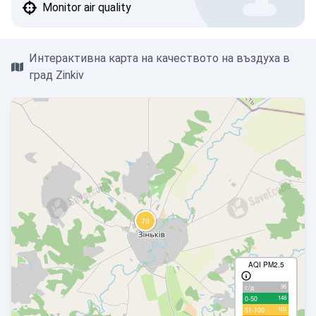
Monitor air quality
Интерактивна карта на качеството на въздуха в
град Zinkiv
AQI PM2.5
96
с/д
148
0-50
100
51-100