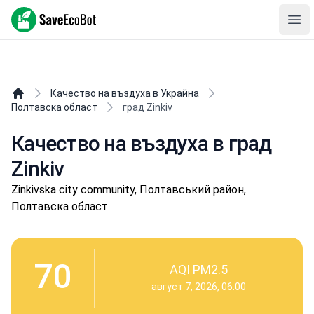
SaveEcoBot
Ope
Качество на въздуха в Украйна
Полтавска област
град Zinkiv
Качество на въздуха в град
Zinkiv
Zinkivska city community, Полтавський район,
Полтавска област
70
AQI PM2.5
август 7, 2026, 06:00