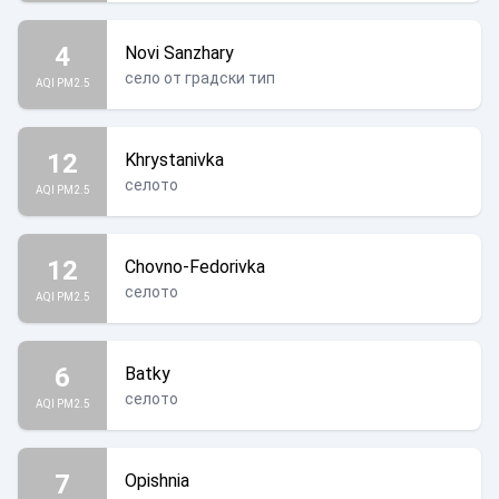
4
Novi Sanzhary
село от градски тип
AQI PM2.5
12
Khrystanivka
селото
AQI PM2.5
12
Chovno-Fedorivka
селото
AQI PM2.5
6
Batky
селото
AQI PM2.5
7
Opishnia