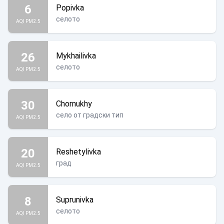
6
Popivka
селото
AQI PM2.5
26
Mykhailivka
селото
AQI PM2.5
30
Chornukhy
село от градски тип
AQI PM2.5
20
Reshetylivka
град
AQI PM2.5
8
Suprunivka
селото
AQI PM2.5