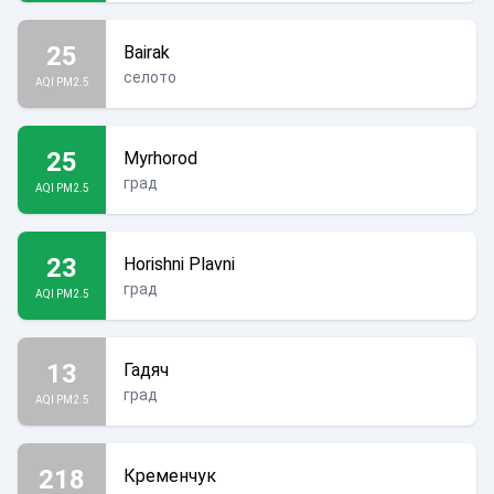
25
Bairak
селото
AQI PM2.5
25
Myrhorod
град
AQI PM2.5
23
Horishni Plavni
град
AQI PM2.5
13
Гадяч
град
AQI PM2.5
218
Кременчук