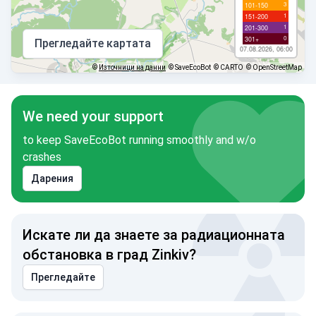
3
101-150
1
151-200
1
201-300
0
301+
Прегледайте картата
07.08.2026, 06:00
©
Източници на данни
© SaveEcoBot
© CARTO
© OpenStreetMap
We need your support
to keep SaveEcoBot running smoothly and w/o
crashes
Дарения
Искате ли да знаете за радиационната
обстановка в град Zinkiv?
Прегледайте