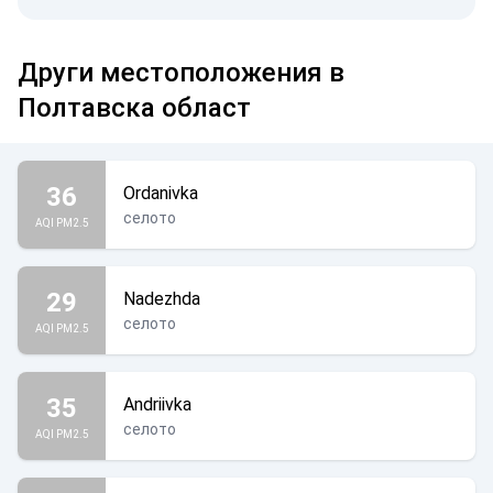
Други местоположения в
Полтавска област
36
Ordanivka
селото
AQI PM2.5
29
Nadezhda
селото
AQI PM2.5
35
Andriivka
селото
AQI PM2.5