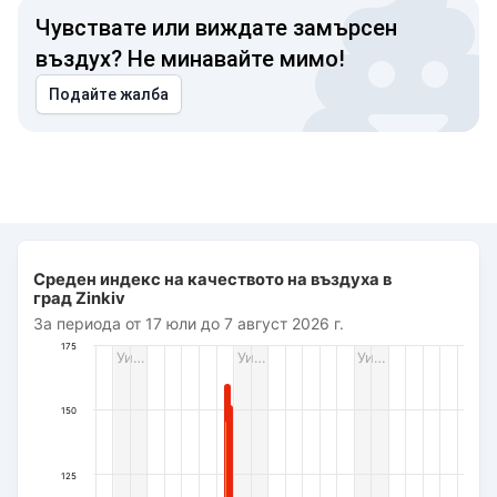
Чувствате или виждате замърсен
въздух? Не минавайте мимо!
Подайте жалба
Среден индекс на качеството на въздуха в град Zinkiv
Среден индекс на качеството на въздуха в
Bar chart with 487 bars.
град Zinkiv
За периода от 17 юли до 7 август 2026 г.
За периода от 17 юли до 7 август 2026 г.
The chart has 1 X axis displaying Дата. Data ranges from 2
175
Уи…
Уи…
Уи…
The chart has 1 Y axis displaying AQI PM2.5. Data ranges fro
150
125