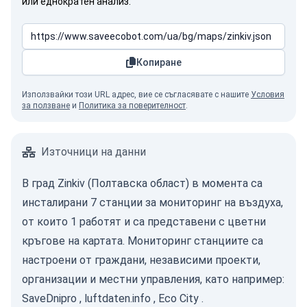
или еднократен анализ.
Копиране
Използвайки този URL адрес, вие се съгласявате с нашите
Условия
за ползване
и
Политика за поверителност
.
Източници на данни
В град Zinkiv (Полтавска област) в момента са
инсталирани 7 станции за мониторинг на въздуха,
от които 1 работят и са представени с цветни
кръгове на картата. Мониторинг станциите са
настроени от граждани, независими проекти,
организации и местни управления, като например:
SaveDnipro
,
luftdaten.info
,
Eco City
.