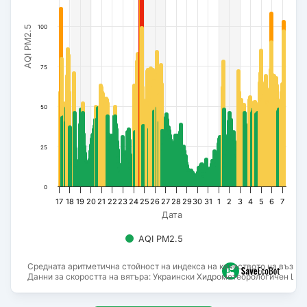
100
AQI PM2.5
75
50
25
0
17
18
19
20
21
22
23
24
25
26
27
28
29
30
31
1
2
3
4
5
6
7
Дата
AQI PM2.5
Средната аритметична стойност на индекса на качеството на въздух
Данни за скоростта на вятъра: Украински Хидрометеорологичен Цен
End of interactive chart.