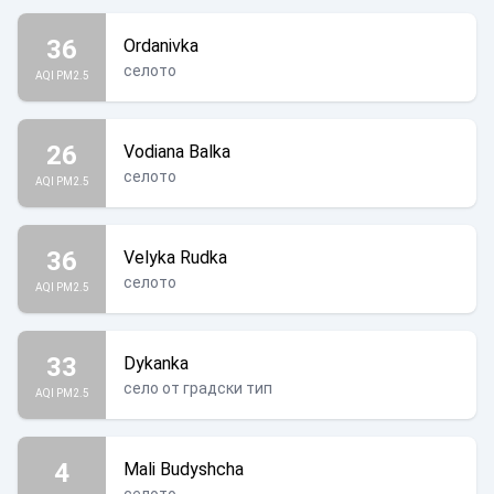
36
Ordanivka
селото
AQI PM2.5
26
Vodiana Balka
селото
AQI PM2.5
36
Velyka Rudka
селото
AQI PM2.5
33
Dykanka
село от градски тип
AQI PM2.5
4
Mali Budyshcha