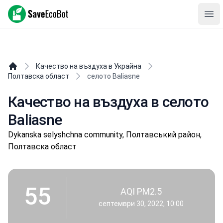
SaveEcoBot
Ope
Качество на въздуха в Украйна
Полтавска област
селото Baliasne
Качество на въздуха в селото
Baliasne
Dykanska selyshchna community, Полтавський район,
Полтавска област
55
AQI PM2.5
септември 30, 2022, 10:00