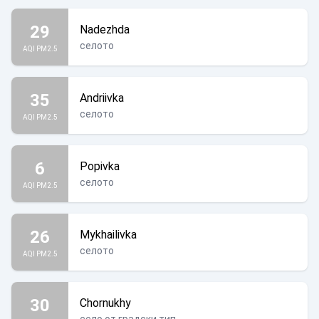
29
Nadezhda
селото
AQI PM2.5
35
Andriivka
селото
AQI PM2.5
6
Popivka
селото
AQI PM2.5
26
Mykhailivka
селото
AQI PM2.5
30
Chornukhy