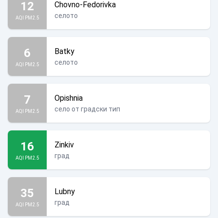
12
Chovno-Fedorivka
селото
AQI PM2.5
6
Batky
селото
AQI PM2.5
7
Opishnia
село от градски тип
AQI PM2.5
16
Zinkiv
град
AQI PM2.5
35
Lubny
град
AQI PM2.5