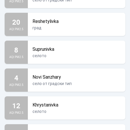
село от градски тип
AQI PM2.5
20
Reshetylivka
град
AQI PM2.5
8
Suprunivka
селото
AQI PM2.5
4
Novi Sanzhary
село от градски тип
AQI PM2.5
12
Khrystanivka
селото
AQI PM2.5