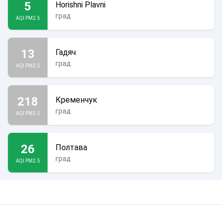
5
Horishni Plavni
град
AQI PM2.5
13
Гадяч
град
AQI PM2.5
218
Кременчук
град
AQI PM2.5
26
Полтава
град
AQI PM2.5