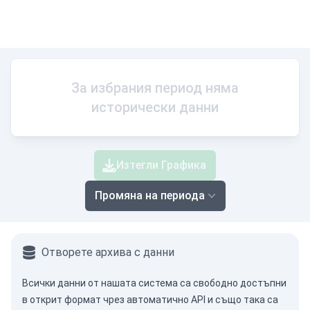
За избрания период няма
исторически данни
Изтегли Графика
Промяна на периода
Отворете архива с данни
Всички данни от нашата система са свободно достъпни
в открит формат чрез
автоматично API
и също така са