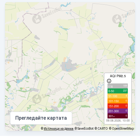
AQI PM2.5
109
с/д
237
0-50
4
51-100
0
101-150
0
151-200
0
201-300
0
301+
Прегледайте картата
09.08.2026, 10:00
©
Източници на данни
© SaveEcoBot
© CARTO
© OpenStreetMap