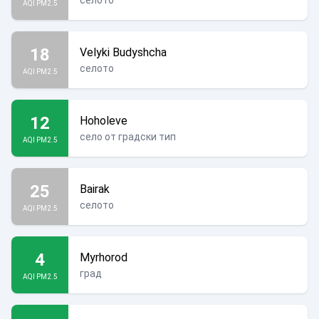
селото
AQI PM2.5
18
Velyki Budyshcha
селото
AQI PM2.5
12
Hoholeve
село от градски тип
AQI PM2.5
25
Bairak
селото
AQI PM2.5
4
Myrhorod
град
AQI PM2.5