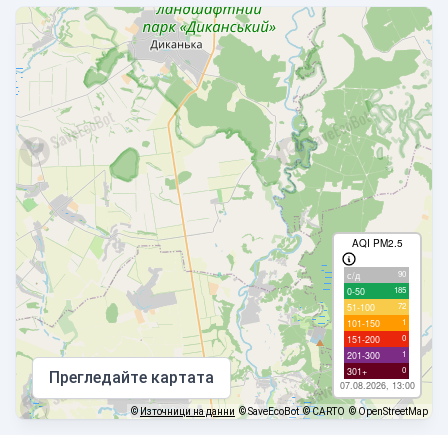
AQI PM2.5
90
с/д
185
0-50
72
51-100
1
101-150
0
151-200
1
201-300
0
301+
Прегледайте картата
07.08.2026, 13:00
©
Източници на данни
© SaveEcoBot
© CARTO
© OpenStreetMap