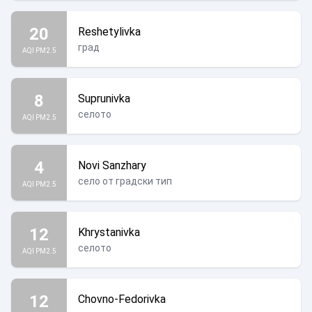
20
Reshetylivka
град
AQI PM2.5
8
Suprunivka
селото
AQI PM2.5
4
Novi Sanzhary
село от градски тип
AQI PM2.5
12
Khrystanivka
селото
AQI PM2.5
12
Chovno-Fedorivka