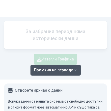
За избрания период няма
исторически данни
Изтегли Графика
Промяна на периода
Отворете архива с данни
Всички данни от нашата система са свободно достъпни
в открит формат чрез
автоматично API
и също така са