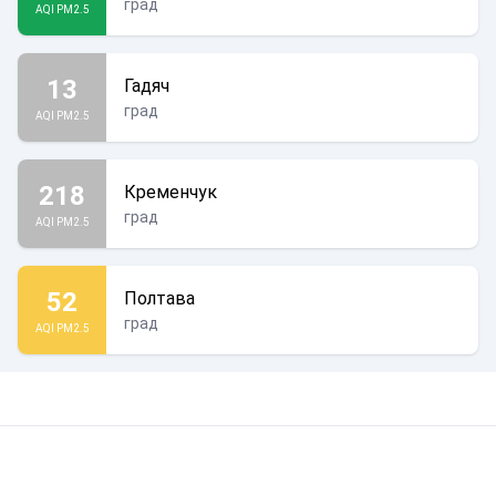
град
AQI PM2.5
13
Гадяч
град
AQI PM2.5
218
Кременчук
град
AQI PM2.5
52
Полтава
град
AQI PM2.5