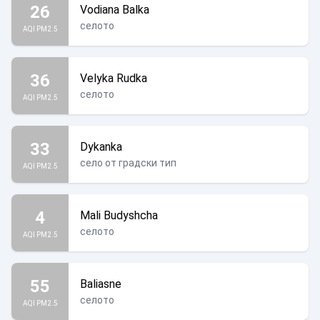
26
Vodiana Balka
селото
AQI PM2.5
36
Velyka Rudka
селото
AQI PM2.5
33
Dykanka
село от градски тип
AQI PM2.5
4
Mali Budyshcha
селото
AQI PM2.5
55
Baliasne
селото
AQI PM2.5