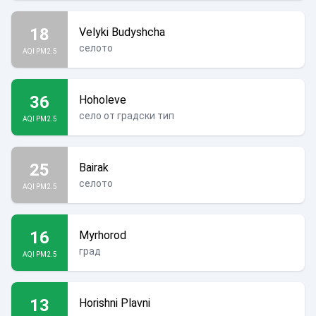
18
Velyki Budyshcha
селото
AQI PM2.5
36
Hoholeve
село от градски тип
AQI PM2.5
25
Bairak
селото
AQI PM2.5
16
Myrhorod
град
AQI PM2.5
13
Horishni Plavni