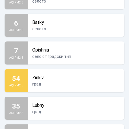
селото
AQI PM2.5
6
Batky
селото
AQI PM2.5
7
Opishnia
село от градски тип
AQI PM2.5
54
Zinkiv
град
AQI PM2.5
35
Lubny
град
AQI PM2.5