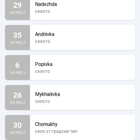
29
Nadezhda
селото
AQI PM2.5
35
Andriivka
селото
AQI PM2.5
6
Popivka
селото
AQI PM2.5
26
Mykhailivka
селото
AQI PM2.5
30
Chornukhy
село от градски тип
AQI PM2.5