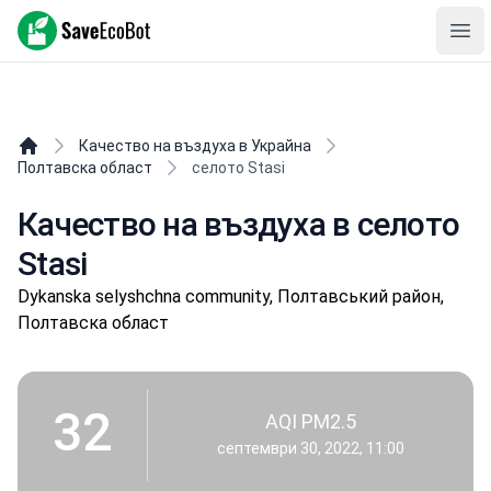
SaveEcoBot
Ope
Качество на въздуха в Украйна
Полтавска област
селото Stasi
Качество на въздуха в селото
Stasi
Dykanska selyshchna community, Полтавський район,
Полтавска област
32
AQI PM2.5
септември 30, 2022, 11:00