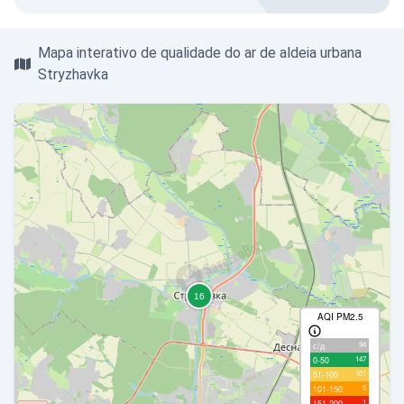
Mapa interativo de qualidade do ar de aldeia urbana
Stryzhavka
AQI PM2.5
94
с/д
147
0-50
101
51-100
5
101-150
1
151-200