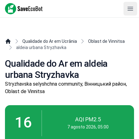
SaveEcoBot
Ope
Qualidade do Ar em Ucrânia
Oblast de Vinnitsa
aldeia urbana Stryzhavka
Qualidade do Ar em aldeia
urbana Stryzhavka
Stryzhavska selyshchna community, Вінницький район,
Oblast de Vinnitsa
16
AQI PM2.5
7 agosto 2026, 05:00