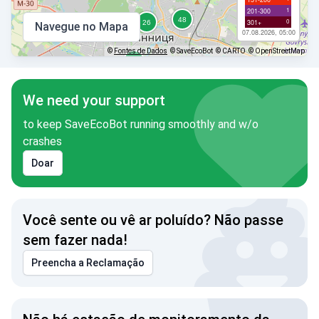
1
201-300
0
301+
Navegue no Mapa
07.08.2026, 05:00
©
Fontes de Dados
© SaveEcoBot
© CARTO
© OpenStreetMap
We need your support
to keep SaveEcoBot running smoothly and w/o
crashes
Doar
Você sente ou vê ar poluído? Não passe
sem fazer nada!
Preencha a Reclamação