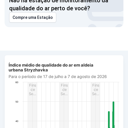
Não há estação de monitoramento da
qualidade do ar perto de você?
Compre uma Estação
Índice médio de qualidade do ar em aldeia urbana Stryzhavka
Índice médio de qualidade do ar em aldeia
Bar chart with 371 bars.
urbana Stryzhavka
Para o período de 17 de julho a 7 de agosto de 2026
Para o período de 17 de julho a 7 de agosto de 2026
The chart has 1 X axis displaying Data. Data ranges from 20
60
Fins
Fins
Fins
The chart has 1 Y axis displaying AQI PM2.5. Data ranges fro
de
de
de
Se…
Se…
Se…
50
40