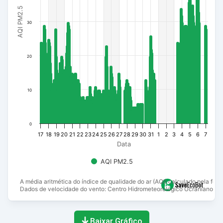
AQI PM2.5
30
20
10
0
17
18
19
20
21
22
23
24
25
26
27
28
29
30
31
1
2
3
4
5
6
7
Data
AQI PM2.5
A média aritmética do índice de qualidade do ar (AQI) calculado pela fór
Dados de velocidade do vento: Centro Hidrometeorológico Ucraniano.
End of interactive chart.
Baixar Gráfico