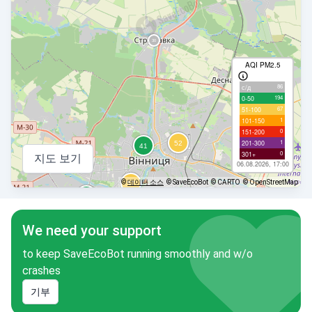
AQI PM2.5
86
с/д
194
0-50
67
51-100
1
101-150
0
151-200
1
201-300
0
301+
지도 보기
06.08.2026, 17:00
©
데이터 소스
© SaveEcoBot
© CARTO
© OpenStreetMap
We need your support
to keep SaveEcoBot running smoothly and w/o
crashes
기부