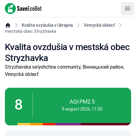
SaveEcoBot
Ope
Kvalita ovzdušia v Ukrajina
Vinnycká oblasť
mestská obec Stryzhavka
Kvalita ovzdušia v mestská obec
Stryzhavka
Stryzhavska selyshchna community, Вінницький район,
Vinnycká oblasť
8
AQI PM2.5
9 august 2026, 11:00