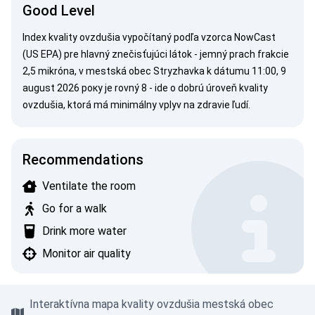
Good Level
Index kvality ovzdušia vypočítaný podľa vzorca
NowCast
(US EPA)
pre hlavný znečisťujúci látok - jemný prach frakcie
2,5 mikróna, v mestská obec Stryzhavka k dátumu 11:00, 9
august 2026 року je rovný 8 - ide o dobrú úroveň kvality
ovzdušia, ktorá má minimálny vplyv na zdravie ľudí.
Recommendations
Ventilate the room
Go for a walk
Drink more water
Monitor air quality
Interaktívna mapa kvality ovzdušia mestská obec