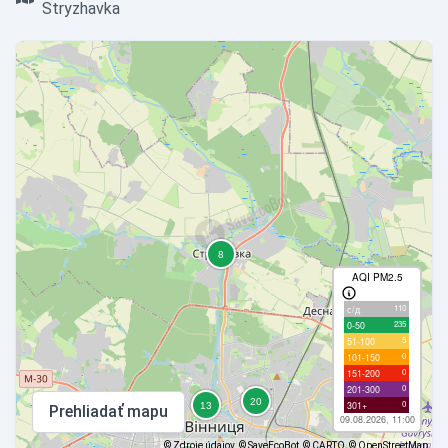
Stryzhavka
AQI PM2.5
110
с/д
235
0-50
5
51-100
0
101-150
0
151-200
0
201-300
0
301+
Prehliadať mapu
09.08.2026, 11:00
©
Zdroje údajov
© SaveEcoBot
© CARTO
© OpenStreetMap