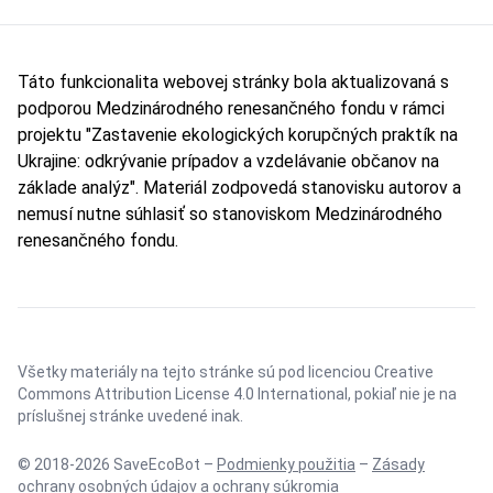
Táto funkcionalita webovej stránky bola aktualizovaná s
podporou Medzinárodného renesančného fondu v rámci
projektu "Zastavenie ekologických korupčných praktík na
Ukrajine: odkrývanie prípadov a vzdelávanie občanov na
základe analýz". Materiál zodpovedá stanovisku autorov a
nemusí nutne súhlasiť so stanoviskom Medzinárodného
renesančného fondu.
Všetky materiály na tejto stránke sú pod licenciou
Creative
Commons Attribution License 4.0 International
, pokiaľ nie je na
príslušnej stránke uvedené inak.
© 2018-2026 SaveEcoBot –
Podmienky použitia
–
Zásady
ochrany osobných údajov a ochrany súkromia