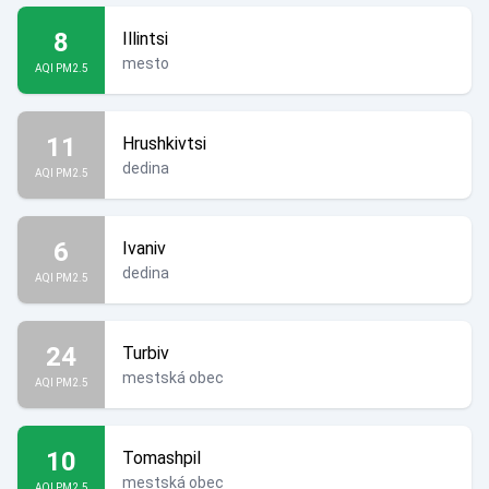
8
Illintsi
mesto
AQI PM2.5
11
Hrushkivtsi
dedina
AQI PM2.5
6
Ivaniv
dedina
AQI PM2.5
24
Turbiv
mestská obec
AQI PM2.5
10
Tomashpil
mestská obec
AQI PM2.5