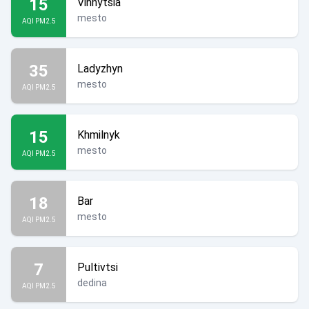
15
Vinnytsia
mesto
AQI PM2.5
35
Ladyzhyn
mesto
AQI PM2.5
15
Khmilnyk
mesto
AQI PM2.5
18
Bar
mesto
AQI PM2.5
7
Pultivtsi
dedina
AQI PM2.5