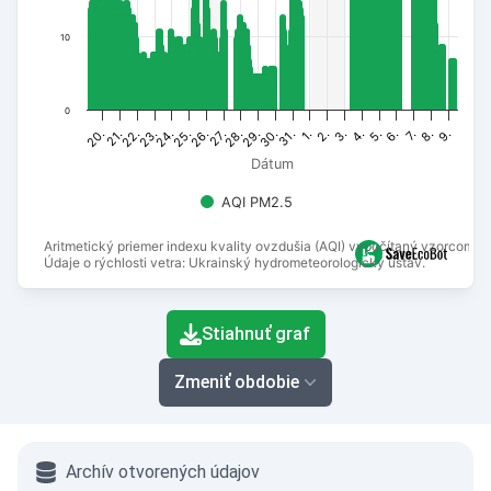
10
0
31.
30.
29.
28.
9.
27.
8.
26.
7.
25.
6.
24.
5.
23.
4.
22.
3.
21.
2.
20.
1.
Dátum
AQI PM2.5
Aritmetický priemer indexu kvality ovzdušia (AQI) vypočítaný vzorcom N
Údaje o rýchlosti vetra: Ukrainský hydrometeorologický ústav.
End of interactive chart.
Stiahnuť graf
Zmeniť obdobie
Archív otvorených údajov