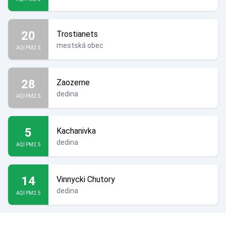
20
Trostianets
mestská obec
AQI PM2.5
28
Zaozerne
dedina
AQI PM2.5
5
Kachanivka
dedina
AQI PM2.5
14
Vinnycki Chutory
dedina
AQI PM2.5