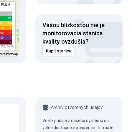
I PM2.5
102
136
104
00
Vášou blízkosťou nie je
4
150
monitorovacia stanica
2
200
1
300
kvality ovzdušia?
0
2026, 00:00
Kúpiť stanicu
penStreetMap
Archív otvorených údajov
Všetky údaje z našeho systému sú
voľne dostupné v otvorenom formáte