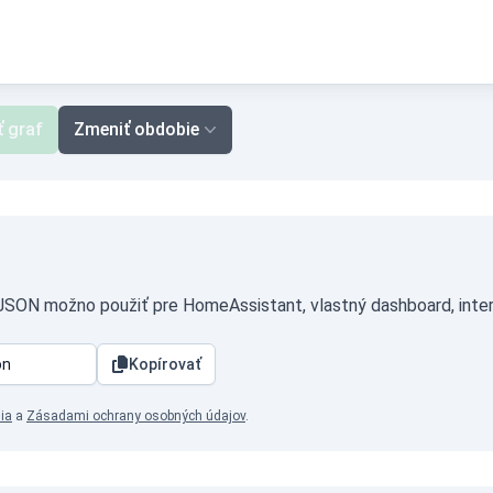
ť graf
Zmeniť obdobie
 JSON možno použiť pre HomeAssistant, vlastný dashboard, inter
Kopírovať
ia
a
Zásadami ochrany osobných údajov
.