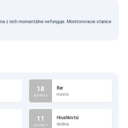
dna z nich momentálne nefunguje. Monitorovacie stanice
18
Bar
mesto
AQI PM2.5
11
Hrushkivtsi
dedina
AQI PM2.5