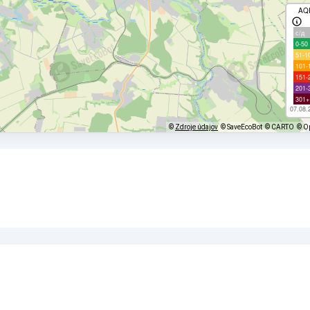
AQ
с/д
0-50
51-1
101-
151-
201-
301+
07.08.
©
Zdroje údajov
© SaveEcoBot
© CARTO
© O