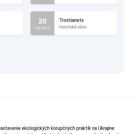
20
Trostianets
mestská obec
AQI PM2.5
astavenie ekologických korupčných praktík na Ukrajine: