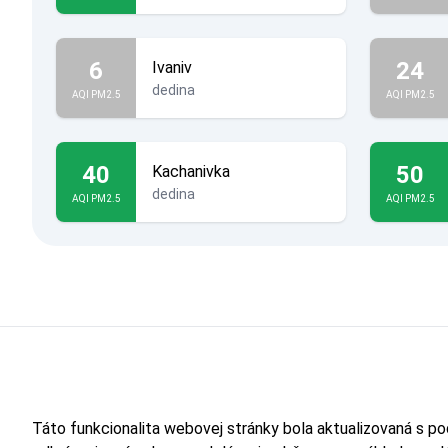
6
24
Ivaniv
dedina
AQI PM2.5
AQI PM2.5
40
50
Kachanivka
dedina
AQI PM2.5
AQI PM2.5
Táto funkcionalita webovej stránky bola aktualizovaná s p