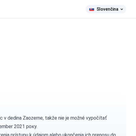
Slovenčina
c v dedina Zaozerne, takže nie je možné vypočítať
vember 2021 року.
enia prístupu k údajom alebo ukončenia ich prenosu do