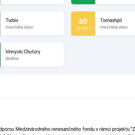
60
Turbiv
Tomashpil
mestská obec
mestská obec
AQI PM2.5
Vinnycki Chutory
dedina
odporou Medzinárodného renesančného fondu v rámci projektu "Z