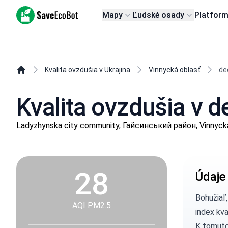
SaveEcoBot
Mapy
Ľudské osady
Platfor
Kvalita ovzdušia v Ukrajina
Vinnycká oblasť
de
Kvalita ovzdušia v 
Ladyzhynska city community, Гайсинський район, Vinnyck
28
Údaje
Bohužiaľ
AQI PM2.5
index kv
K tomuto