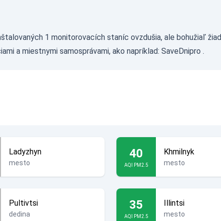
štalovaných 1 monitorovacích staníc ovzdušia, ale bohužiaľ žia
ciami a miestnymi samosprávami, ako napríklad:
SaveDnipro
.
40
Ladyzhyn
Khmilnyk
mesto
mesto
AQI PM2.5
35
Pultivtsi
Illintsi
dedina
mesto
AQI PM2.5