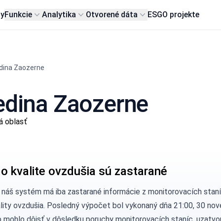
my
Funkcie
Analytika
Otvorené dáta
ESG
O projekte
dina Zaozerne
dedina Zaozerne
á oblasť
 o kvalite ovzdušia sú zastarané
, náš systém má iba zastarané informácie z monitorovacích staní
ality ovzdušia. Posledný výpočet bol vykonaný dňa 21:00, 30 no
 mohlo dôjsť v dôsledku poruchy monitorovacích staníc, uzatvor