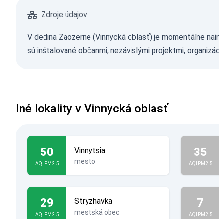
Zdroje údajov
V dedina Zaozerne (Vinnycká oblasť) je momentálne nain
sú inštalované občanmi, nezávislými projektmi, organizá
Iné lokality v Vinnycká oblasť
50
35
Vinnytsia
mesto
AQI PM2.5
AQI PM2.5
29
7
Stryzhavka
mestská obec
AQI PM2.5
AQI PM2.5