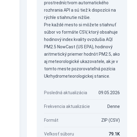
prostredníctvom
automatického
rozhrania API
a sú tiež k dispozícii na
rýchle stiahnutie nižšie.
Pre každé mesto si môžete stiahnuť
súbor vo formáte CSV, ktorý obsahuje
hodinový index kvality ovzdušia AQI
PM2.5 NowCast (US EPA), hodinový
aritmetický priemer hodnôt PM2.5, ako
aj meteorologické ukazovatele, ak je v
tomto meste pozorovateľná pozícia
Ukrhydrometeorologickej stanice.
Posledná aktualizácia
09.05.2026
Frekvencia aktualizácie
Denne
Formát
ZIP (CSV)
Veľkosť súboru
79.1K