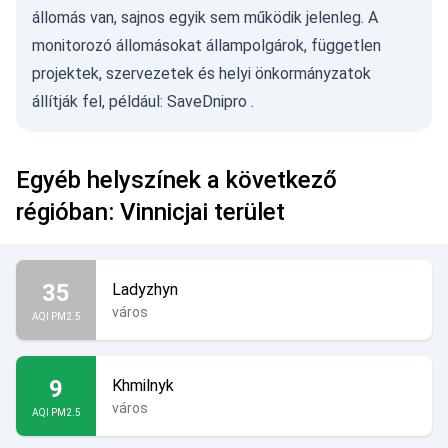
állomás van, sajnos egyik sem működik jelenleg. A
monitorozó állomásokat állampolgárok, független
projektek, szervezetek és helyi önkormányzatok
állítják fel, például:
SaveDnipro
.
Egyéb helyszínek a következő
régióban: Vinnicjai terület
35
Ladyzhyn
város
AQI PM2.5
9
Khmilnyk
város
AQI PM2.5