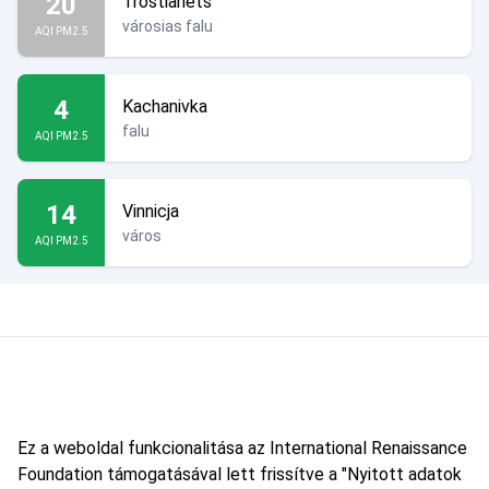
20
Trostianets
városias falu
AQI PM2.5
4
Kachanivka
falu
AQI PM2.5
14
Vinnicja
város
AQI PM2.5
Ez a weboldal funkcionalitása az International Renaissance
Foundation támogatásával lett frissítve a "Nyitott adatok