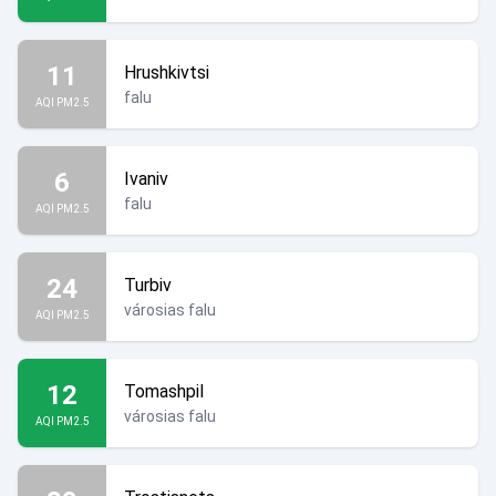
11
Hrushkivtsi
falu
AQI PM2.5
6
Ivaniv
falu
AQI PM2.5
24
Turbiv
városias falu
AQI PM2.5
12
Tomashpil
városias falu
AQI PM2.5