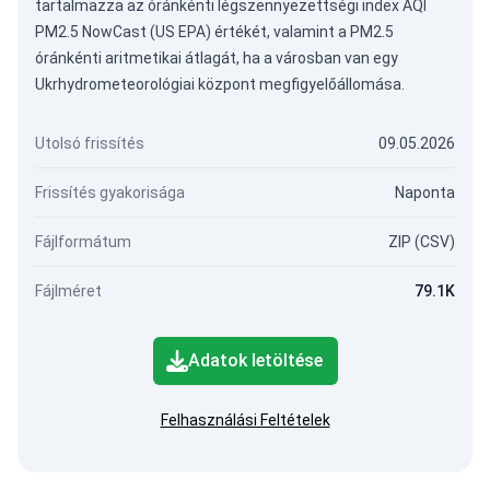
tartalmazza az óránkénti légszennyezettségi index AQI
PM2.5 NowCast (US EPA) értékét, valamint a PM2.5
óránkénti aritmetikai átlagát, ha a városban van egy
Ukrhydrometeorológiai központ megfigyelőállomása.
Utolsó frissítés
09.05.2026
Frissítés gyakorisága
Naponta
Fájlformátum
ZIP (CSV)
Fájlméret
79.1K
Adatok letöltése
Felhasználási Feltételek