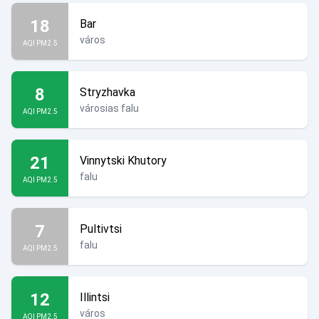
18
Bar
város
AQI PM2.5
8
Stryzhavka
városias falu
AQI PM2.5
21
Vinnytski Khutory
falu
AQI PM2.5
7
Pultivtsi
falu
AQI PM2.5
12
Illintsi
város
AQI PM2.5