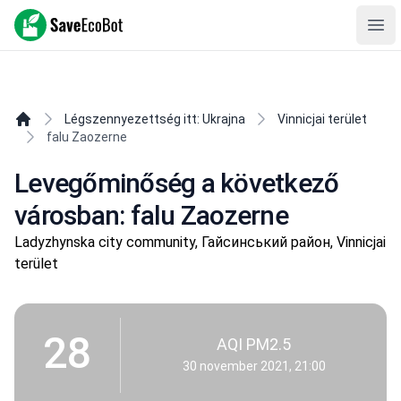
SaveEcoBot
Ope
Légszennyezettség itt: Ukrajna
Vinnicjai terület
falu Zaozerne
Levegőminőség a következő
városban: falu Zaozerne
Ladyzhynska city community, Гайсинський район, Vinnicjai
terület
28
AQI PM2.5
30 november 2021, 21:00