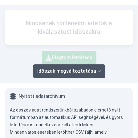
Nincsenek történelmi adatok a
kiválasztott időszakra
Diagram letöltése
Időszak megváltoztatása
Nyitott adatarchívum
Az összes adat rendszerünkből szabadon elérhető nyílt
formátumban az
automatikus API
segítségével, és gyors
letöltésre is rendelkezésre áll a lenti linken.
Minden város esetében letölthet CSV fájlt, amely