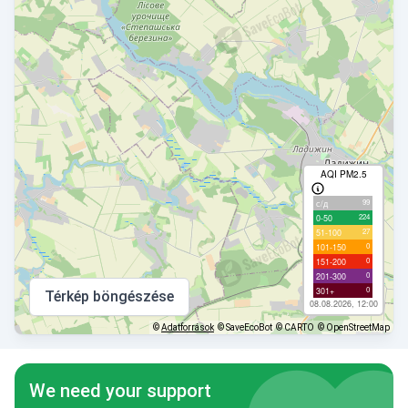
AQI PM2.5
99
с/д
224
0-50
27
51-100
0
101-150
0
151-200
0
201-300
0
301+
Térkép böngészése
08.08.2026, 12:00
©
Adatforrások
© SaveEcoBot
© CARTO
© OpenStreetMap
We need your support