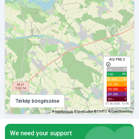
AQI PM2.5
80
с/д
205
0-50
63
51-100
0
101-150
0
151-200
1
201-300
0
301+
Térkép böngészése
07.08.2026, 15:00
©
Adatforrások
© SaveEcoBot
© CARTO
© OpenStreetMap
We need your support