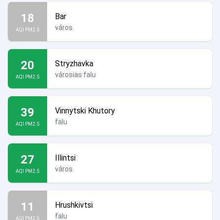
18
Bar
város
AQI PM2.5
20
Stryzhavka
városias falu
AQI PM2.5
39
Vinnytski Khutory
falu
AQI PM2.5
27
Illintsi
város
AQI PM2.5
11
Hrushkivtsi
falu
AQI PM2.5