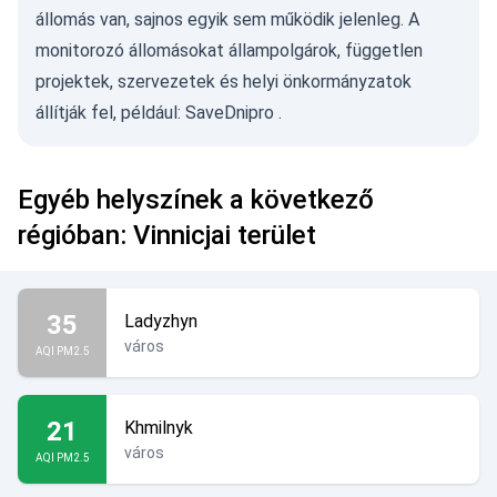
állomás van, sajnos egyik sem működik jelenleg. A
monitorozó állomásokat állampolgárok, független
projektek, szervezetek és helyi önkormányzatok
állítják fel, például:
SaveDnipro
.
Egyéb helyszínek a következő
régióban: Vinnicjai terület
35
Ladyzhyn
város
AQI PM2.5
21
Khmilnyk
város
AQI PM2.5