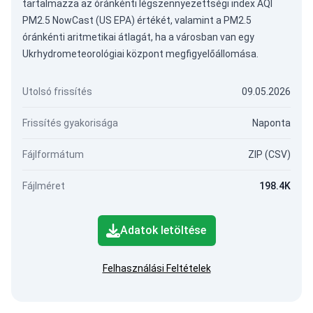
tartalmazza az óránkénti légszennyezettségi index AQI
PM2.5 NowCast (US EPA) értékét, valamint a PM2.5
óránkénti aritmetikai átlagát, ha a városban van egy
Ukrhydrometeorológiai központ megfigyelőállomása.
Utolsó frissítés
09.05.2026
Frissítés gyakorisága
Naponta
Fájlformátum
ZIP (CSV)
Fájlméret
198.4K
Adatok letöltése
Felhasználási Feltételek