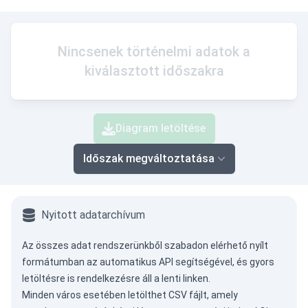
Nincsenek történelmi adatok a
kiválasztott időszakra
Diagram letöltése
Időszak megváltoztatása
Nyitott adatarchívum
Az összes adat rendszerünkből szabadon elérhető nyílt
formátumban az
automatikus API
segítségével, és gyors
letöltésre is rendelkezésre áll a lenti linken.
Minden város esetében letölthet CSV fájlt, amely