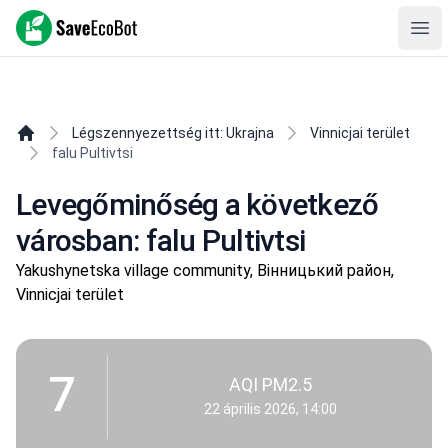
SaveEcoBot
Ope
Légszennyezettség itt: Ukrajna
Vinnicjai terület
falu Pultivtsi
Levegőminőség a következő
városban: falu Pultivtsi
Yakushynetska village community, Вінницький район,
Vinnicjai terület
7
AQI PM2.5
22 április 2026, 14:00