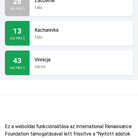
28
Zaozerne
falu
AQI PM2.5
13
Kachanivka
falu
AQI PM2.5
43
Vinnicja
város
AQI PM2.5
Ez a weboldal funkcionalitása az International Renaissance
Foundation támogatásával lett frissítve a "Nyitott adatok