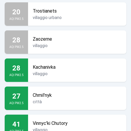
20
Trostianets
villaggio urbano
AQI PM2.5
28
Zaozerne
villaggio
AQI PM2.5
28
Kachanivka
villaggio
AQI PM2.5
27
Chmil'nyk
città
AQI PM2.5
41
Vinnyc'ki Chutory
villaggio