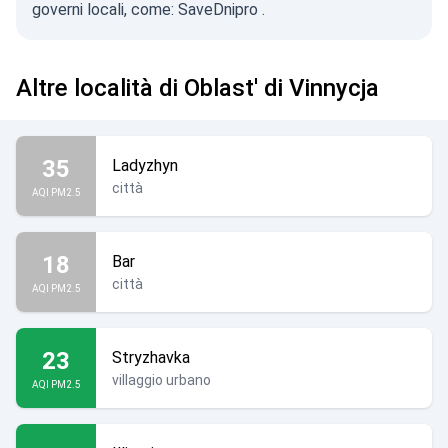
governi locali, come:
SaveDnipro
.
Altre località di Oblast' di Vinnycja
35
Ladyzhyn
città
AQI PM2.5
18
Bar
città
AQI PM2.5
23
Stryzhavka
villaggio urbano
AQI PM2.5