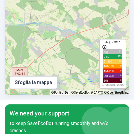
AQI PM2.5
92
с/д
193
0-50
65
51-100
0
101-150
0
151-200
0
201-300
0
301+
Sfoglia la mappa
07.08.2026, 20:00
©
Fonti di Dati
© SaveEcoBot
© CARTO
© OpenStreetMap
We need your support
to keep SaveEcoBot running smoothly and w/o
crashes