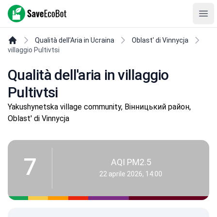
SaveEcoBot
Ope
Qualità dell'Aria in Ucraina
Oblast' di Vinnycja
villaggio Pultivtsi
Qualità dell'aria in villaggio
Pultivtsi
Yakushynetska village community, Вінницький район,
Oblast' di Vinnycja
7
AQI PM2.5
22 aprile 2026, 14:00