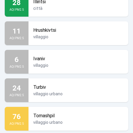
28
Illintsi
città
AQI PM2.5
11
Hrushkivtsi
villaggio
AQI PM2.5
6
Ivaniv
villaggio
AQI PM2.5
24
Turbiv
villaggio urbano
AQI PM2.5
76
Tomashpil
villaggio urbano
AQI PM2.5