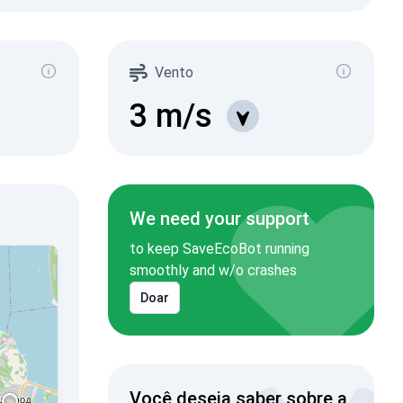
Vento
3
m/s
We need your support
to keep SaveEcoBot running
smoothly and w/o crashes
Doar
Você deseja saber sobre a