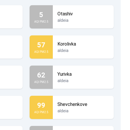
5
Otashiv
aldeia
AQI PM2.5
57
Korolivka
aldeia
AQI PM2.5
62
Yurivka
aldeia
AQI PM2.5
99
Shevchenkove
aldeia
AQI PM2.5