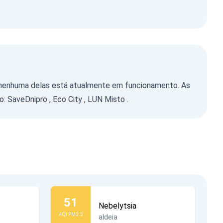
e nenhuma delas está atualmente em funcionamento. As
mo:
SaveDnipro
,
Eco City
,
LUN Misto
.
51
Nebelytsia
AQI PM2.5
aldeia