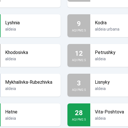
9
Lyshnia
Kodra
aldeia
aldeia urbana
AQI PM2.5
12
Khodosivka
Petrushky
aldeia
aldeia
AQI PM2.5
3
Mykhailivka-Rubezhivka
Lisnyky
aldeia
aldeia
AQI PM2.5
28
Hatne
Vita-Poshtova
aldeia
aldeia
AQI PM2.5