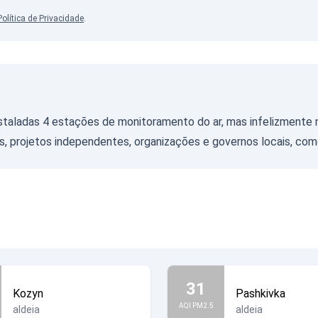
Política de Privacidade
.
nstaladas 4 estações de monitoramento do ar, mas infelizment
, projetos independentes, organizações e governos locais, co
31
Kozyn
Pashkivka
AQI PM2.5
aldeia
aldeia