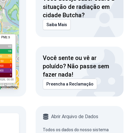
situação de radiação em
cidade Butcha?
Saiba Mais
I PM2.5
102
136
104
00
Você sente ou vê ar
4
150
poluído? Não passe sem
2
200
1
300
fazer nada!
0
2026, 00:00
Preencha a Reclamação
penStreetMap
Abrir Arquivo de Dados
Todos os dados do nosso sistema