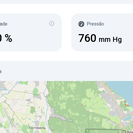
ade
Pressão
0
%
760
mm Hg
a