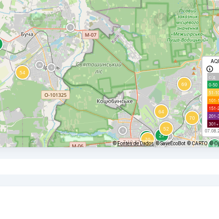
AQ
с/д
0-50
51-1
101-
151-
201-
301+
07.08.
©
Fontes de Dados
© SaveEcoBot
© CARTO
© O