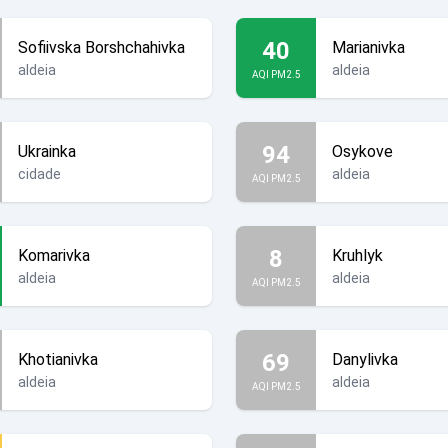
40
Sofiivska Borshchahivka
Marianivka
aldeia
aldeia
AQI PM2.5
94
Ukrainka
Osykove
cidade
aldeia
AQI PM2.5
8
Komarivka
Kruhlyk
aldeia
aldeia
AQI PM2.5
69
Khotianivka
Danylivka
aldeia
aldeia
AQI PM2.5