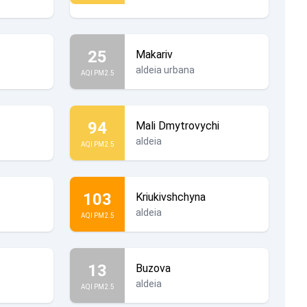
25
Makariv
aldeia urbana
AQI PM2.5
94
Mali Dmytrovychi
aldeia
AQI PM2.5
103
Kriukivshchyna
aldeia
AQI PM2.5
13
Buzova
aldeia
AQI PM2.5