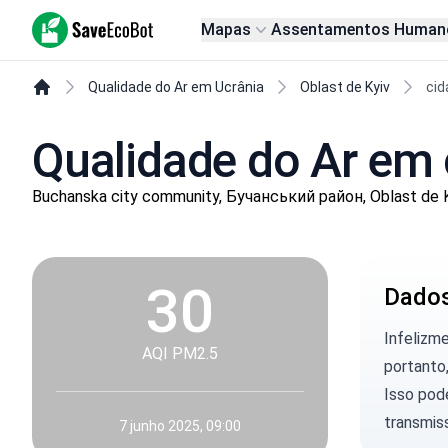
SaveEcoBot
Mapas
Assentamentos Human
Qualidade do Ar em Ucrânia
Oblast de Kyiv
cid
Qualidade do Ar em 
Buchanska city community, Бучанський район, Oblast de 
30
Dados
Infelizm
AQI PM2.5
portanto,
Isso pod
transmis
7 junho 2025, 09:00