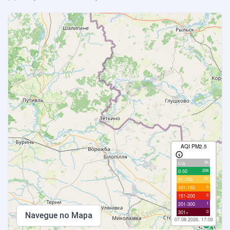
AQI PM2.5
84
с/д
208
0-50
57
51-100
0
101-150
0
151-200
1
201-300
0
301+
Navegue no Mapa
07.08.2026, 17:00