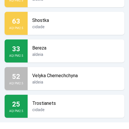
AQI PM2.5
63
Shostka
cidade
AQI PM2.5
33
Bereza
aldeia
AQI PM2.5
52
Velyka Chernechchyna
aldeia
AQI PM2.5
25
Trostianets
cidade
AQI PM2.5