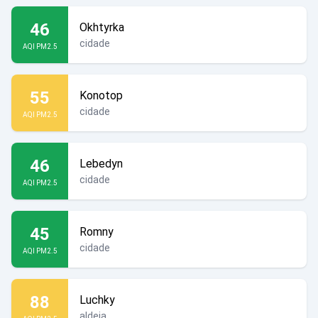
46
Okhtyrka
cidade
AQI PM2.5
55
Konotop
cidade
AQI PM2.5
46
Lebedyn
cidade
AQI PM2.5
45
Romny
cidade
AQI PM2.5
88
Luchky
aldeia