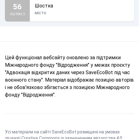
56
Шостка
місто
AQI PM2.5
Цей функціонал вебсайту оновлено за підтримки
Міжнародного фонду "Відродження" у межах проєкту
"Адвокація відкритих даних через SaveEcoBot під час
воєнного стану". Матеріал відображає позицію авторів
і не обов'язково збігається з позицією Міжнародного
фонду "Відродження".
Усі матеріали на сайті SaveEcoBot розміщені на умовах
ліцензії Creative Commons із зазначенням авторства 4.0