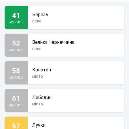
41
Береза
село
AQI PM2.5
52
Велика Чернеччина
село
AQI PM2.5
58
Конотоп
місто
AQI PM2.5
61
Лебедин
місто
AQI PM2.5
57
Лучки