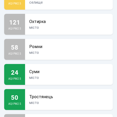
селище
AQI PM2.5
121
Охтирка
місто
AQI PM2.5
58
Ромни
місто
AQI PM2.5
24
Суми
місто
AQI PM2.5
50
Тростянець
місто
AQI PM2.5