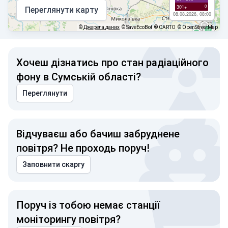
0
301+
Переглянути карту
08.08.2026, 08:00
©
Джерела даних
© SaveEcoBot
© CARTO
© OpenStreetMap
Хочеш дізнатись про стан радіаційного
фону в Сумській області?
Переглянути
Відчуваєш або бачиш забруднене
повітря? Не проходь поруч!
Заповнити скаргу
Поруч із тобою немає станції
моніторингу повітря?