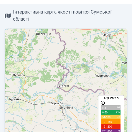
Інтерактивна карта якості повітря Сумської
області
AQI PM2.5
100
с/д
215
0-50
33
51-100
1
101-150
1
151-200
0
201-300