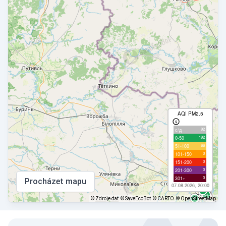
AQI PM2.5
92
с/д
192
0-50
66
51-100
0
101-150
0
151-200
0
201-300
0
301+
Procházet mapu
07.08.2026, 20:00
©
Zdroje dat
© SaveEcoBot
© CARTO
© OpenStreetMap