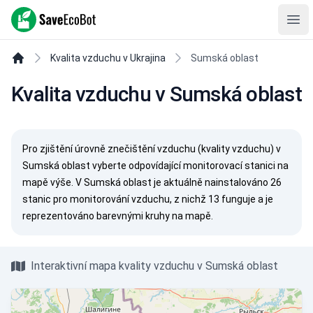
SaveEcoBot
Ope
Kvalita vzduchu v Ukrajina
Sumská oblast
Kvalita vzduchu v Sumská oblast
Pro zjištění úrovně znečištění vzduchu (kvality vzduchu) v
Sumská oblast vyberte odpovídající monitorovací stanici na
mapě výše. V Sumská oblast je aktuálně nainstalováno 26
stanic pro monitorování vzduchu, z nichž 13 funguje a je
reprezentováno barevnými kruhy na mapě.
Interaktivní mapa kvality vzduchu v Sumská oblast