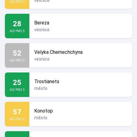
vesnice
AQI PM2.5
28
Bereza
vesnice
AQI PM2.5
52
Velyka Chernechchyna
vesnice
AQI PM2.5
25
Trostianets
město
AQI PM2.5
57
Konotop
město
AQI PM2.5