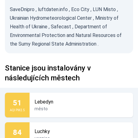
SaveDnipro
,
luftdaten.info
,
Eco City
,
LUN Misto
,
Ukrainian Hydrometeorological Center
,
Ministry of
Health of Ukraine
,
Safecast
,
Department of
Environmental Protection and Natural Resources of
the Sumy Regional State Administration
.
Stanice jsou instalovány v
následujících městech
51
Lebedyn
město
AQI PM2.5
84
Luchky