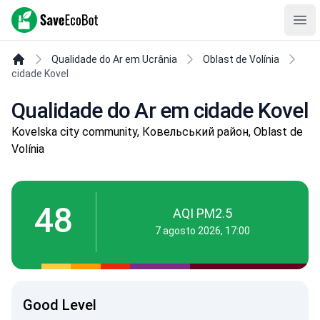
SaveEcoBot
Ope
Qualidade do Ar em Ucrânia
Oblast de Volínia
cidade Kovel
Qualidade do Ar em cidade Kovel
Kovelska city community, Ковельський район, Oblast de
Volínia
48
AQI PM2.5
7 agosto 2026, 17:00
Good Level