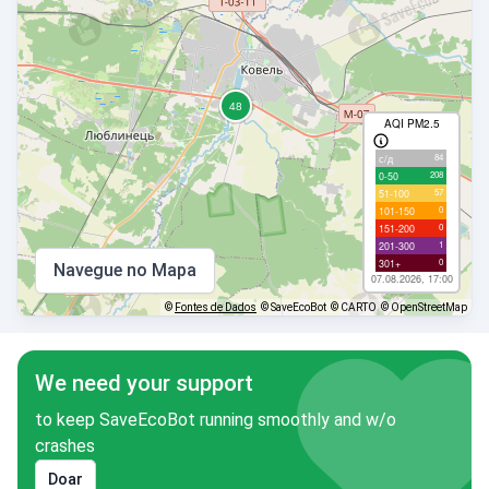
AQI PM2.5
84
с/д
208
0-50
57
51-100
0
101-150
0
151-200
1
201-300
0
301+
Navegue no Mapa
07.08.2026, 17:00
©
Fontes de Dados
© SaveEcoBot
© CARTO
© OpenStreetMap
We need your support
to keep SaveEcoBot running smoothly and w/o
crashes
Doar