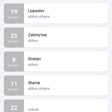
19
Liubeshiv
aldeia urbana
AQI PM2.5
25
Zaliznytsia
aldeia
AQI PM2.5
8
Smidyn
aldeia
AQI PM2.5
11
Shatsk
aldeia urbana
AQI PM2.5
22
cidade