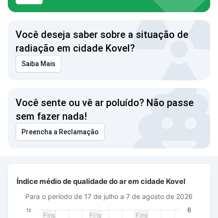
Você deseja saber sobre a situação de
radiação em cidade Kovel?
Saiba Mais
Você sente ou vê ar poluído? Não passe
sem fazer nada!
Preencha a Reclamação
Índice médio de qualidade do ar em cidade Kovel
Índice médio de qualidade do ar em cidade Kovel
Combination chart with 3 data series.
Para o período de 17 de julho a 7 de agosto de 2026
Para o período de 17 de julho a 7 de agosto de 2026
The chart has 1 X axis displaying Data. Data ranges from 20
6
72
Fins
Fins
Fins
The chart has 3 Y axes displaying AQI PM2.5, Wind power (m/s