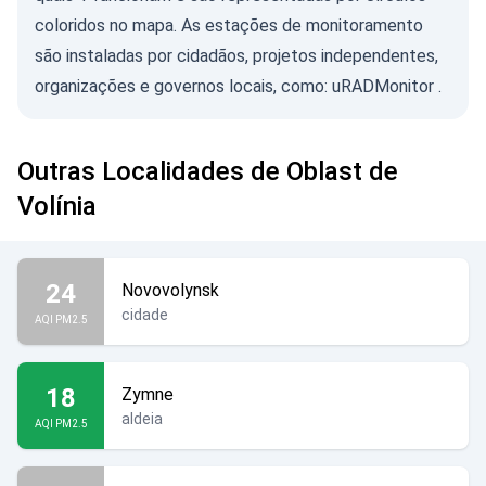
coloridos no mapa. As estações de monitoramento
são instaladas por cidadãos, projetos independentes,
organizações e governos locais, como:
uRADMonitor
.
Outras Localidades de Oblast de
Volínia
24
Novovolynsk
cidade
AQI PM2.5
18
Zymne
aldeia
AQI PM2.5